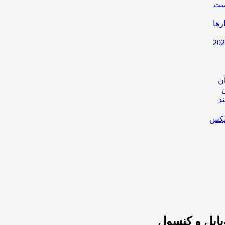
است
رها
ن
د
یکس