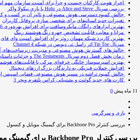
احراز هویت کارکنان چیست و چرا برای امنیت سازمان مهم 
بررسی سریال Alice and Steve در Hulu با بازی نیکولا واکر
چالش کمبود دسترسی هوش مصنوعی و تاثیر آن بر کسب و کا
تغییرات جدید اسپاتیفای برای شخصی سازی پروفایل کاربران
بهترین ابزارهای رایگان مایکروسافت برای افزایش بهره‌وری 2026
مزایا و معایب قابلیت تشخیص چهره زنگ هوشمند رینگ
بهترین کاربرد شبکه مهمان روتر برای افزایش امنیت وای فای
سریال Tip Toe اثر راسل تی دیویس در شبکه Channel 4
چالش‌های گسترش هوش مصنوعی و مدیریت زیرساخت‌های آ
زمان پخش فصل دوم سریال The Testaments و جزئیات داستان
بهترین اسپرسوساز خانگی حرفه‌ای مرکی با قابلیت‌های هوشمن
افزایش حملات فیزیکی به دارندگان بزرگ ارزهای دیجیتال
چالش کمبود تراشه در مسیر هوش مصنوعی فضایی اسپیس ا
کارت های جدید گوئنت و پشتیبانی کراس پلتفرم ویچر 3
11 ماه پیش
0
بازی و سرگرمی
بررسی کنترلر Backbone Pro برای گیمینگ موبایل و کنسول
بررسی کنترلر Backbone Pro برای گیمینگ موبایل و کنسول