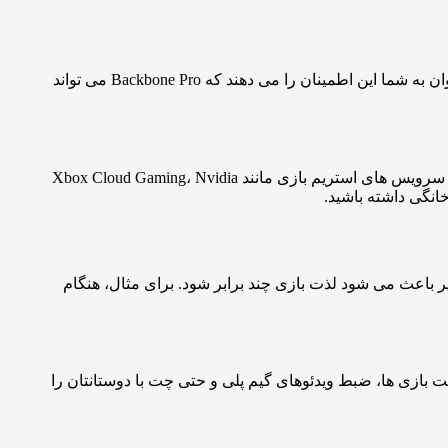
کیفیت متریال این محصول به طور مستقیم نشان دهنده رده بالای آن است. پلاستیک فشرده مقاوم، دکمه های با دوام و آنالوگ های نرم و روان به شما این اطمینان را می دهند که Backbone Pro می تواند
آن است. این کنترلر به راحتی با گوشی های iOS و اندروید هماهنگ می شود و از سرویس های استریم بازی مانند Xbox Cloud Gaming، Nvidia
یی عالی و کمترین میزان تأخیر باعث می شود لذت بازی چند برابر شود. برای مثال، هنگام
یریت بازی ها، ضبط ویدئوهای گیم پلی و حتی چت با دوستانتان را