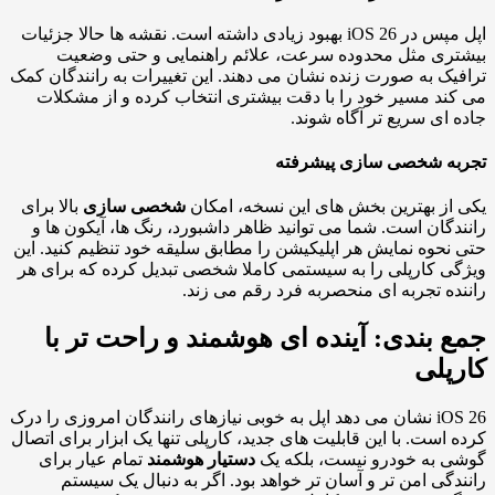
اپل مپس در iOS 26 بهبود زیادی داشته است. نقشه ها حالا جزئیات
ری مثل محدوده سرعت، علائم راهنمایی و حتی وضعیت
یک به صورت زنده نشان می دهند. این تغییرات به رانندگان کمک
ند مسیر خود را با دقت بیشتری انتخاب کرده و از مشکلات
 ای سریع تر آگاه شوند.
به شخصی سازی پیشرفته
از بهترین بخش های این نسخه، امکان
شخصی سازی
بالا برای
دگان است. شما می توانید ظاهر داشبورد، رنگ ها، آیکون ها و
نحوه نمایش هر اپلیکیشن را مطابق سلیقه خود تنظیم کنید. این
ی کارپلی را به سیستمی کاملا شخصی تبدیل کرده که برای هر
ده تجربه ای منحصربه فرد رقم می زند.
 بندی: آینده ای هوشمند و راحت تر با
پلی
iOS 26 نشان می دهد اپل به خوبی نیازهای رانندگان امروزی را درک
 است. با این قابلیت های جدید، کارپلی تنها یک ابزار برای اتصال
 به خودرو نیست، بلکه یک
دستیار هوشمند
تمام عیار برای
دگی امن تر و آسان تر خواهد بود. اگر به دنبال یک سیستم