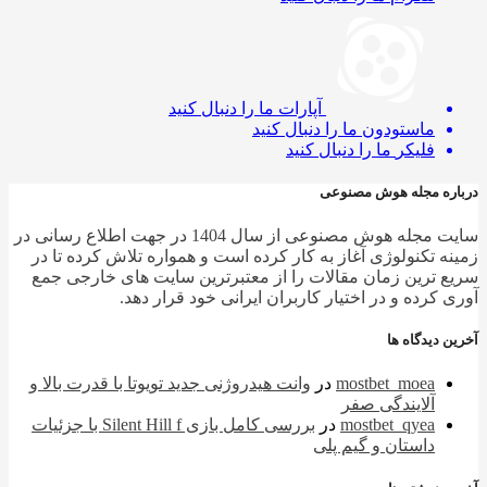
آپارات
ما را دنبال کنید
ماستودون
ما را دنبال کنید
فلیکر
ما را دنبال کنید
ره مجله هوش مصنوعی
سایت مجله هوش مصنوعی از سال 1404 در جهت اطلاع رسانی در
ه تکنولوژی آغاز به کار کرده است و همواره تلاش کرده تا در
 ترین زمان مقالات را از معتبرترین سایت های خارجی جمع
 کرده و در اختیار کاربران ایرانی خود قرار دهد.
 دیدگاه ها
mostbet_moea
در
وانت هیدروژنی جدید تویوتا با قدرت بالا و
آلایندگی صفر
mostbet_qyea
در
بررسی کامل بازی Silent Hill f با جزئیات
داستان و گیم پلی