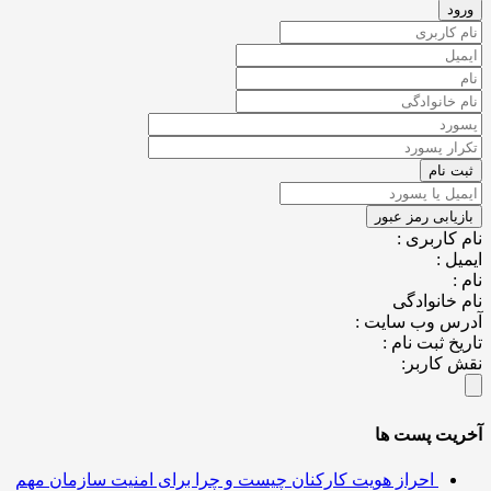
کاربری :
ل :
خانوادگی
س وب سایت :
خ ثبت نام :
کاربر:
یت پست ها
احراز هویت کارکنان چیست و چرا برای امنیت سازمان مهم