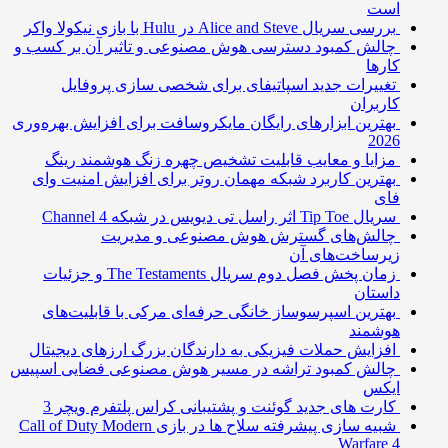
است
بررسی سریال Alice and Steve در Hulu با بازی نیکولا واکر
چالش کمبود دسترسی هوش مصنوعی و تاثیر آن بر کسب و
کارها
تغییرات جدید اسپاتیفای برای شخصی سازی پروفایل
کاربران
بهترین ابزارهای رایگان مایکروسافت برای افزایش بهره‌وری
2026
مزایا و معایب قابلیت تشخیص چهره زنگ هوشمند رینگ
بهترین کاربرد شبکه مهمان روتر برای افزایش امنیت وای
فای
سریال Tip Toe اثر راسل تی دیویس در شبکه Channel 4
چالش‌های گسترش هوش مصنوعی و مدیریت
زیرساخت‌های آن
زمان پخش فصل دوم سریال The Testaments و جزئیات
داستان
بهترین اسپرسوساز خانگی حرفه‌ای مرکی با قابلیت‌های
هوشمند
افزایش حملات فیزیکی به دارندگان بزرگ ارزهای دیجیتال
چالش کمبود تراشه در مسیر هوش مصنوعی فضایی اسپیس
ایکس
کارت های جدید گوئنت و پشتیبانی کراس پلتفرم ویچر 3
شبیه سازی پیشرفته سلاح ها در بازی Call of Duty Modern
Warfare 4