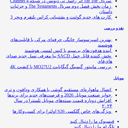
سریال Tip Toe اثر راسل تی دیویس در شبکه Channel 4
زمان پخش فصل دوم سریال The Testaments و جزئیات
داستان
کارت های جدید گوئنت و پشتیبانی کراس پلتفرم ویچر 3
 و بررسی
بهترین اسپرسوساز خانگی حرفه‌ای مرکی با قابلیت‌های
هوشمند
آینده هدفون‌های بی‌سیم با کیس لمسی هوشمند
پخش کننده قابل حمل SACD یبا معرفی نسل جدید صدای
های‌فای
بررسی مانیتور گیمینگ گیگابایت MO27U2 با کیفیت 4K
ایل
اتصال ماهواره‌ای مستقیم گوشی‌ با همکاری ودافون و تری
جوایز صنعت موبایل 2026 و فرصت‌های جدید برای برندها
افزایش دوباره قیمت بسته‌های موبایل تلسترا در سال
۲۰۲۴
ویژگی‌های خاص گلکسی S26 اولترا برای کسب‌وکارها
فیسبوک
ما را دنبال کنید
تلگرام
ما را دنبال کنید