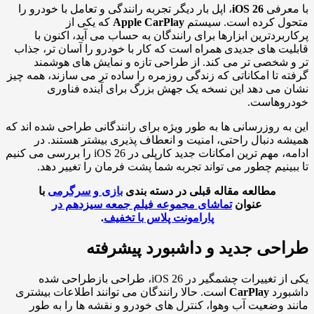
معرفی
iOS 26
، اپل بار دیگر تجربه رانندگی و تعامل با خودرو را
ول کرده است. سیستم
Apple CarPlay
که یکی از
ربردترین ابزارها برای رانندگان به حساب می آید، اکنون با
یت های جدیدی همراه است که کار با خودرو را آسان تر، جذاب
 شخصی تر می کند. از طراحی تازه و نمایش های هوشمند
ه تا امکاناتی که زندگی روزمره را ساده تر می سازند، همه چیز
 می دهد این نسخه یک جهش بزرگ برای آینده فناوری
روهاست.
به روزرسانی ها به طور ویژه برای رانندگانی طراحی شده اند که
ه دنبال راحتی، امنیت و انعطاف پذیری بیشتر هستند. در
ادامه، مهم ترین امکانات جدید کارپلی در iOS 26 را بررسی می کنیم
بینیم چطور می تواند تجربه شما پشت فرمان را تغییر دهد.
مطالعه مقاله قبلی در دسته بندی
بازی و سرگرمی
با
عنوان
تماشای مجموعه فیلم جمعه سیزدهم در
پارامونت پلاس با تخفیف
.
حی جدید و داشبورد پیشرفته
یکی از تغییرات چشمگیر در iOS 26، طراحی بازطراحی شده
بورد
CarPlay
است. حالا رانندگان می توانند اطلاعات بیشتری
د وضعیت آب وهوا، کنترل های خودرو و نقشه ها را به طور