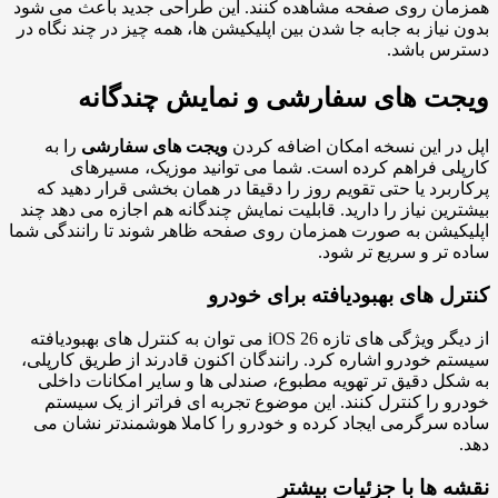
ان روی صفحه مشاهده کنند. این طراحی جدید باعث می شود
 نیاز به جابه جا شدن بین اپلیکیشن ها، همه چیز در چند نگاه در
رس باشد.
ت های سفارشی و نمایش چندگانه
در این نسخه امکان اضافه کردن
ویجت های سفارشی
را به
لی فراهم کرده است. شما می توانید موزیک، مسیرهای
ربرد یا حتی تقویم روز را دقیقا در همان بخشی قرار دهید که
رین نیاز را دارید. قابلیت نمایش چندگانه هم اجازه می دهد چند
کیشن به صورت همزمان روی صفحه ظاهر شوند تا رانندگی شما
 تر و سریع تر شود.
رل های بهبودیافته برای خودرو
از دیگر ویژگی های تازه iOS 26 می توان به کنترل های بهبودیافته
م خودرو اشاره کرد. رانندگان اکنون قادرند از طریق کارپلی،
کل دقیق تر تهویه مطبوع، صندلی ها و سایر امکانات داخلی
و را کنترل کنند. این موضوع تجربه ای فراتر از یک سیستم
 سرگرمی ایجاد کرده و خودرو را کاملا هوشمندتر نشان می
ه ها با جزئیات بیشتر