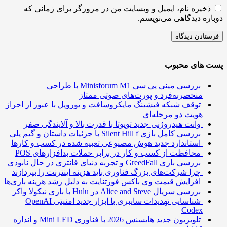
ذخیره نام، ایمیل و وبسایت من در مرورگر برای زمانی که
ره دیدگاهی می‌نویسم.
 های محبوب
بررسی مینی پی ‌سی Minisforum M1 با طراحی
منحصربه‌فرد و پورت‌های صوتی ممتاز
توقف شبکه فیشینگ مایکروسافت و یوروپل با عبور از احراز
هویت دو مرحله‌ای
وانت هیدروژنی جدید تویوتا با قدرت بالا و آلایندگی صفر
بررسی کامل بازی Silent Hill f با جزئیات داستان و گیم پلی
استاندارد جدید هوش مصنوعی تعبیه شده در کسب و کارها
محافظت از کسب و کار در برابر حملات بدافزارهای POS
بررسی بازی GreedFall و تجربه دنیای فانتزی در حال نابودی
چرا شرکت‌های بزرگ فناوری باید هزینه اینترنت را بپردازند
افزایش قیمت وی باکس فورتنایت به دلیل رشد هزینه بازی‌ها
بررسی سریال Alice and Steve در Hulu با بازی نیکولا واکر
شناسایی تهدیدات سایبری با ابزار جدید امنیتی OpenAI
Codex
تلویزیون جدید هایسنس 2026 با فناوری Mini LED و اندازه