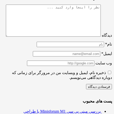
اه
ل*
سایت
ذخیره نام، ایمیل و وبسایت من در مرورگر برای زمانی که
ره دیدگاهی می‌نویسم.
 های محبوب
بررسی مینی پی ‌سی Minisforum M1 با طراحی