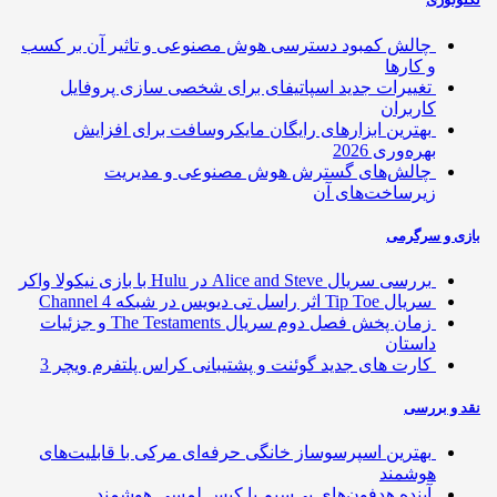
چالش کمبود دسترسی هوش مصنوعی و تاثیر آن بر کسب
و کارها
تغییرات جدید اسپاتیفای برای شخصی سازی پروفایل
کاربران
بهترین ابزارهای رایگان مایکروسافت برای افزایش
بهره‌وری 2026
چالش‌های گسترش هوش مصنوعی و مدیریت
زیرساخت‌های آن
ی و سرگرمی
بررسی سریال Alice and Steve در Hulu با بازی نیکولا واکر
سریال Tip Toe اثر راسل تی دیویس در شبکه Channel 4
زمان پخش فصل دوم سریال The Testaments و جزئیات
داستان
کارت های جدید گوئنت و پشتیبانی کراس پلتفرم ویچر 3
 و بررسی
بهترین اسپرسوساز خانگی حرفه‌ای مرکی با قابلیت‌های
هوشمند
آینده هدفون‌های بی‌سیم با کیس لمسی هوشمند