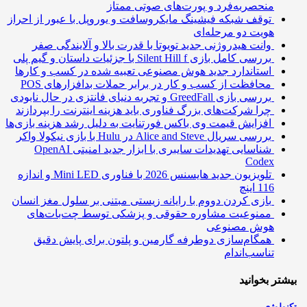
منحصربه‌فرد و پورت‌های صوتی ممتاز
توقف شبکه فیشینگ مایکروسافت و یوروپل با عبور از احراز
هویت دو مرحله‌ای
وانت هیدروژنی جدید تویوتا با قدرت بالا و آلایندگی صفر
بررسی کامل بازی Silent Hill f با جزئیات داستان و گیم پلی
استاندارد جدید هوش مصنوعی تعبیه شده در کسب و کارها
محافظت از کسب و کار در برابر حملات بدافزارهای POS
بررسی بازی GreedFall و تجربه دنیای فانتزی در حال نابودی
چرا شرکت‌های بزرگ فناوری باید هزینه اینترنت را بپردازند
افزایش قیمت وی باکس فورتنایت به دلیل رشد هزینه بازی‌ها
بررسی سریال Alice and Steve در Hulu با بازی نیکولا واکر
شناسایی تهدیدات سایبری با ابزار جدید امنیتی OpenAI
Codex
تلویزیون جدید هایسنس 2026 با فناوری Mini LED و اندازه
116 اینچ
بازی کردن دووم با رایانه زیستی مبتنی بر سلول مغز انسان
ممنوعیت مشاوره حقوقی و پزشکی توسط چت‌بات‌های
هوش مصنوعی
همگام‌سازی دوطرفه گارمین و پلتون برای پایش دقیق
تناسب‌اندام
تر بخوانید
ولوژی