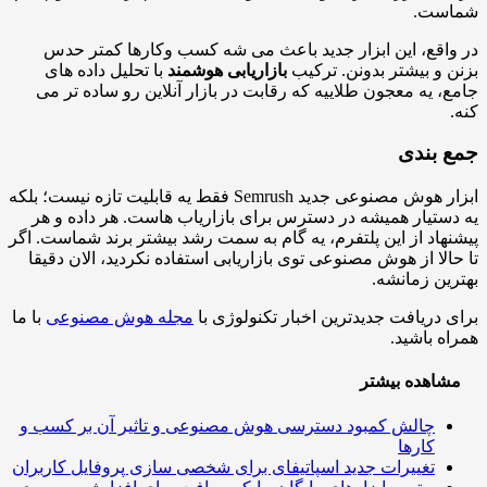
ست.
اقع، این ابزار جدید باعث می شه کسب وکارها کمتر حدس
 و بیشتر بدونن. ترکیب
بازاریابی هوشمند
با تحلیل داده های
، یه معجون طلاییه که رقابت در بازار آنلاین رو ساده تر می
 بندی
ابزار هوش مصنوعی جدید Semrush فقط یه قابلیت تازه نیست؛ بلکه
ستیار همیشه در دسترس برای بازاریاب هاست. هر داده و هر
هاد از این پلتفرم، یه گام به سمت رشد بیشتر برند شماست. اگر
الا از هوش مصنوعی توی بازاریابی استفاده نکردید، الان دقیقا
ین زمانشه.
 دریافت جدیدترین اخبار تکنولوژی با
مجله هوش مصنوعی
با ما
ه باشید.
اهده بیشتر
چالش کمبود دسترسی هوش مصنوعی و تاثیر آن بر کسب و
کارها
تغییرات جدید اسپاتیفای برای شخصی سازی پروفایل کاربران