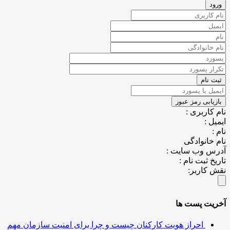
کاربری :
ل :
خانوادگی
س وب سایت :
خ ثبت نام :
کاربر:
یت پست ها
احراز هویت کارکنان چیست و چرا برای امنیت سازمان مهم