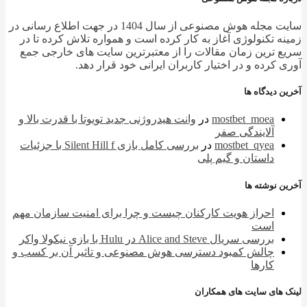
سایت مجله هوش مصنوعی از سال 1404 در جهت اطلاع رسانی در
ه تکنولوژی آغاز به کار کرده است و همواره تلاش کرده تا در
 ترین زمان مقالات را از معتبرترین سایت های خارجی جمع
 کرده و در اختیار کاربران ایرانی خود قرار دهد.
 دیدگاه ها
mostbet_moea
در
وانت هیدروژنی جدید تویوتا با قدرت بالا و
آلایندگی صفر
mostbet_qyea
در
بررسی کامل بازی Silent Hill f با جزئیات
داستان و گیم پلی
 نوشته ها
احراز هویت کارکنان چیست و چرا برای امنیت سازمان مهم
است
بررسی سریال Alice and Steve در Hulu با بازی نیکولا واکر
چالش کمبود دسترسی هوش مصنوعی و تاثیر آن بر کسب و
کارها
 های سایت های همکاران