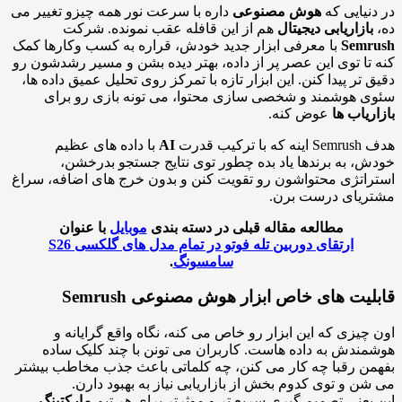
نیایی که
هوش مصنوعی
داره با سرعت نور همه چیزو تغییر می
بازاریابی دیجیتال
هم از این قافله عقب نمونده. شرکت
Semr
با معرفی ابزار جدید خودش، قراره به کسب وکارها کمک
تا توی این عصر پر از داده، بهتر دیده بشن و مسیر رشدشون رو
 تر پیدا کنن. این ابزار تازه با تمرکز روی تحلیل عمیق داده ها،
 هوشمند و شخصی سازی محتوا، می تونه بازی رو برای
ریاب ها
عوض کنه.
 ترکیب قدرت
AI
با داده های عظیم
، به برندها یاد بده چطور توی نتایج جستجو بدرخشن،
اتژی محتواشون رو تقویت کنن و بدون خرج های اضافه، سراغ
ریای درست برن.
مطالعه مقاله قبلی در دسته بندی
موبایل
با عنوان
ارتقای دوربین تله فوتو در تمام مدل های گلکسی S26
سامسونگ
.
یت های خاص ابزار هوش مصنوعی Semrush
چیزی که این ابزار رو خاص می کنه، نگاه واقع گرایانه و
ندش به داده هاست. کاربران می تونن با چند کلیک ساده
ن رقبا چه کار می کنن، چه کلماتی باعث جذب مخاطب بیشتر
ن و توی کدوم بخش از بازاریابی نیاز به بهبود دارن.
یعنی تصمیم گیری سریع تر و موثرتر برای هر تیم
مارکتینگ