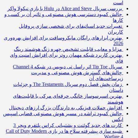
است
بررسی سریال Alice and Steve در Hulu با بازی نیکولا واکر
چالش کمبود دسترسی هوش مصنوعی و تاثیر آن بر کسب و
کارها
تغییرات جدید اسپاتیفای برای شخصی سازی پروفایل
کاربران
بهترین ابزارهای رایگان مایکروسافت برای افزایش بهره‌وری
2026
مزایا و معایب قابلیت تشخیص چهره زنگ هوشمند رینگ
بهترین کاربرد شبکه مهمان روتر برای افزایش امنیت وای
فای
سریال Tip Toe اثر راسل تی دیویس در شبکه Channel 4
چالش‌های گسترش هوش مصنوعی و مدیریت
زیرساخت‌های آن
زمان پخش فصل دوم سریال The Testaments و جزئیات
داستان
بهترین اسپرسوساز خانگی حرفه‌ای مرکی با قابلیت‌های
هوشمند
افزایش حملات فیزیکی به دارندگان بزرگ ارزهای دیجیتال
چالش کمبود تراشه در مسیر هوش مصنوعی فضایی اسپیس
ایکس
کارت های جدید گوئنت و پشتیبانی کراس پلتفرم ویچر 3
شبیه سازی پیشرفته سلاح ها در بازی Call of Duty Modern
Warfare 4