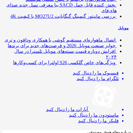
پخش کننده قابل حمل SACD یبا معرفی نسل جدید صدای
های‌فای
بررسی مانیتور گیمینگ گیگابایت MO27U2 با کیفیت 4K
ایل
اتصال ماهواره‌ای مستقیم گوشی‌ با همکاری ودافون و تری
جوایز صنعت موبایل 2026 و فرصت‌های جدید برای برندها
افزایش دوباره قیمت بسته‌های موبایل تلسترا در سال
۲۰۲۴
ویژگی‌های خاص گلکسی S26 اولترا برای کسب‌وکارها
فیسبوک
ما را دنبال کنید
تلگرام
ما را دنبال کنید
آپارات
ما را دنبال کنید
ماستودون
ما را دنبال کنید
فلیکر
ما را دنبال کنید
ره مجله هوش مصنوعی