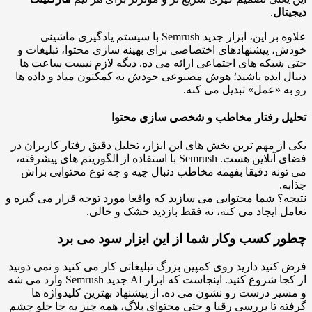
تال
.
علاوه بر این، ابزار جدید Semrush با سیستم یادگیری ماشینی
، پیشنهادهای اختصاصی برای بهینه سازی محتوا، تبلیغات و
شبکه های اجتماعی ارائه می ده. دیگه لازم نیست ساعت ها
ل ایده باشید؛ هوش مصنوعی خودش به کمکتون میاد و داده ها
ه «عمل» تبدیل می کنه.
یل رفتار مخاطب و شخصی سازی محتوا
از مهم ترین بخش های این ابزار، تحلیل دقیق رفتار کاربران در
فضای آنلاین هست. Semrush با استفاده از الگوریتم های پیشرفته،
ونه دقیقا بفهمه مخاطب دنبال چیه و چه نوع محتوایی براش
ه.
ه؟ شما محتوایی می سازید که واقعا مورد توجه قرار می گیره و
ل ایجاد می کنه، نه فقط بازدید خشک و خالی.
ر کسب وکار شما از این ابزار سود می برد
کنید دارید روی کمپین بزرگ تبلیغاتی کار می کنید و نمی دونید
از کجا شروع کنید. اینجاست که ابزار AI جدید Semrush وارد می شه
یر درست رو نشون می ده. از پیشنهاد بهترین کلیدواژه ها
ه تا بررسی رقبا و حتی محتوای بلاگ، همه چیز یه جا جلو چشم