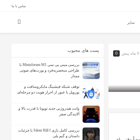
تماس با ما
سایر
پست های محبوب
9 ماه پیش
0
بررسی مینی پی ‌سی Minisforum M1 با
طراحی منحصربه‌فرد و پورت‌های صوتی
ممتاز
توقف شبکه فیشینگ مایکروسافت و
یوروپل با عبور از احراز هویت دو مرحله‌ای
وانت هیدروژنی جدید تویوتا با قدرت بالا و
آلایندگی صفر
بررسی کامل بازی Silent Hill f با جزئیات
داستان و گیم پلی
صاً وقتی پای