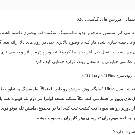
مالی دوربین های گلکسی S26
عا می کنن سنسور تله فوتو جدید سامسونگ ممکنه دقت بیشتری داشته باشه و ب
 بهینه سازی شده کار کنه تا وضوح بالاتری حتی در زوم های بالا ارائه بده. 
 هم نسبت به نسل قبل افزایش پیدا کرده تا تصاویر پرتره زیباتر و طبیعی تری 
 عکاسی خیابونی یا عاشقان زوم، قراره حسابی کیف کنن.
S26 Plus و S26 Ultra
 همیشه مدل
S Ultra
جایگاه ویژه خودش رو داره، احتمالاً سامسونگ یه تفاوت ظ
های پایین تر حفظ می کنه. مثلاً ممکنه نسخه اولترا لنز دوم تله فوتو داشته با
ر دورتر رو هم بدون افت کیفیت ثبت کنه. اما در مجموع، داشتن تله فوتو قوی
 یه قدم مهم برای تجربه ی بهتر کاربران محسوب میشه.
اهمیت داره؟