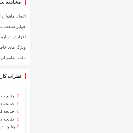
مشاهده بیش
اتصال ماهواره‌
جوایز صنعت موبایل 2026 و فرصت‌های جدی
افزایش دوباره ق
ویژگی‌های خاص گلکسی S26 اولت
تبلت مقاوم لنوو تینک تب X11 با عمر
نظرات کارب
چنانچه دی
چنانچه دی
چنانچه از
چنانچه در
چنانچه دی