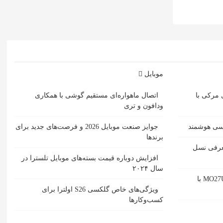
موبایل
 مرکی با
اتصال ماهواره‌ای مستقیم گوشی‌ با همکاری
ودافون و تری
مسی هوشمند
جوایز صنعت موبایل 2026 و فرصت‌های جدید برای
برندها
ل حمل SACD یبا معرفی نسل
افزایش دوباره قیمت بسته‌های موبایل تلسترا در
سال ۲۰۲۴
بررسی مانیتور گیمینگ گیگابایت MO27U2 با
ویژگی‌های خاص گلکسی S26 اولترا برای
کسب‌وکارها