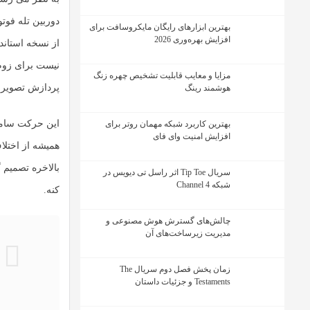
دوربین تله فوتو
بهترین ابزارهای رایگان مایکروسافت برای
افزایش بهره‌وری 2026
از نسخه استاندار
نیست برای زوم 
مزایا و معایب قابلیت تشخیص چهره زنگ
پردازش تصویر 
هوشمند رینگ
این حرکت سامسو
بهترین کاربرد شبکه مهمان روتر برای
افزایش امنیت وای فای
همیشه از اختلا
بالاخره تصمیم گ
سریال Tip Toe اثر راسل تی دیویس در
شبکه Channel 4
کنه.
چالش‌های گسترش هوش مصنوعی و
مدیریت زیرساخت‌های آن
زمان پخش فصل دوم سریال The
Testaments و جزئیات داستان