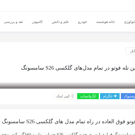
نولوژی
خانه هوشمند
خودرو
علم و دانش
کامپوتر
نقد و بررسی
ایل
تله فوتو در تمام مدل‌های گلکسی S26 سامسونگ
یسبوک
تلگرام
واتساپ
کپی لینک
و فوق العاده در راه تمام مدل های گلکسی S26 سامسونگ
 سامسونگ قراره با سری جدید
گلکسی S26
حسابی ما رو غافلگیر کنه، مخصو