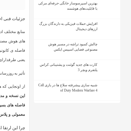
بهترین اسپرسوساز خانگی حرفه‌ای مرکی
با قابلیت‌های هوشمند
جزئیات فنی احت
افزایش حملات فیزیکی به دارندگان بزرگ
ارزهای دیجیتال
منابع مختلف اد
های هوش مصنوعی
چالش کمبود تراشه در مسیر هوش
مصنوعی فضایی اسپیس ایکس
فاصله ی کانونی
یعنی طرفدارای
کارت های جدید گوئنت و پشتیبانی کراس
پلتفرم ویچر 3
تأثیر به روزرسانی روی سری 
شبیه سازی پیشرفته سلاح ها در بازی Call
از اونجایی که
of Duty Modern Warfare 4
این نسخه و مدل 
فاصله های بسیا
معمولی و پلاس،
چرا این ارتقا 