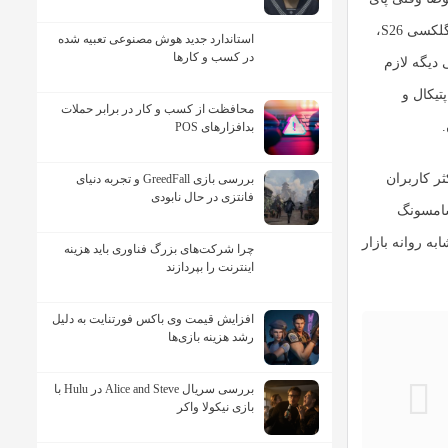
وسط باشه! طبق شایعات جدید، این برند کره ای قصد داره همه ی مدل های گلکسی S26،
استاندارد جدید هوش مصنوعی تعبیه شده
در کسب و کارها
 دیگه لازم
تیکال و
محافظت از کسب و کار در برابر حملات
بدافزارهای POS
ر کاربران
بررسی بازی GreedFall و تجربه دنیای
فانتزی در حال نابودی
سامسونگ
به روانه بازار
چرا شرکت‌های بزرگ فناوری باید هزینه
اینترنت را بپردازند
افزایش قیمت وی باکس فورتنایت به دلیل
رشد هزینه بازی‌ها
بررسی سریال Alice and Steve در Hulu با
بازی نیکولا واکر