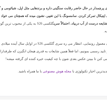
 پرچمدار در حال حاضر رقابت سنگینی داره و برندهایی مثل اپل، شیائومی و
ی اپتیکال تمرکز کردن. سامسونگ با این تغییر، نشون میده که همچنان می خواد 
شایعه درست از آب دربیاد، احتمالاً سری
گلکسی S26
به یکی از محبوب ترین گ
ه.
با توجه به زمان معمول رونمایی، انتظار می ره سری گلکسی S26 در اوای
ر تایید رسمی بمونیم، اما فعلاً همین شایعات به قدری هیجان انگیزن که طرفدا
 کنن تا ببینن عکس بعدی شون با چه کیفیت خیره کننده ای گرفته میشه!
یدترین اخبار تکنولوژی با
مجله هوش مصنوعی
با ما همراه باشید.