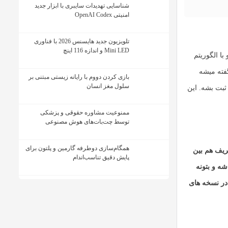
شناسایی تهدیدات سایبری با ابزار جدید
امنیتی OpenAI Codex
تلویزیون جدید هایسنس 2026 با فناوری
Mini LED و اندازه 116 اینچ
ا الگوریتم
گفته میشه
بازی کردن دووم با رایانه زیستی مبتنی بر
سلول مغز انسان
ثبت بشه. این
ممنوعیت مشاوره حقوقی و پزشکی
توسط چت‌بات‌های هوش مصنوعی
همگام‌سازی دوطرفه گارمین و پلتون برای
ریف هم بین
پایش دقیق تناسب‌اندام
شه و بتونه
 در نسخه های