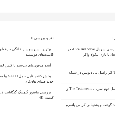
ی
نقد و بررسی
بررسی سریال Alice and Steve در
بهترین اسپرسوساز خانگی حرفه‌ای
ازی نیکولا واکر
قابلیت‌های هوشمند
آینده هدفون‌های بی‌سیم با کیس ل
سریال Tip Toe اثر راسل تی دیویس در شبکه
پخش کننده قاب
جدید صدای های‌فای
زمان پخش فصل دوم سریال The Testaments و
کیفیت 4K
 گوئنت و پشتیبانی کراس پلتفرم