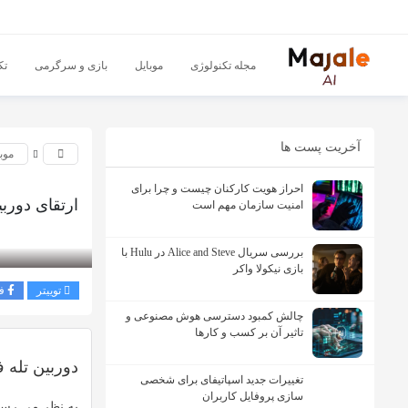
مجله تکنولوژی
موبایل
بازی و سرگرمی
تک
آخریت پست ها
موب
احراز هویت کارکنان چیست و چرا برای
ارتقای دوربین 
امنیت سازمان مهم است
بازدید 236
بررسی سریال Alice and Steve در Hulu با
بازی نیکولا واکر
توییتر
ف
چالش کمبود دسترسی هوش مصنوعی و
تاثیر آن بر کسب و کارها
دوربین تله فوت
تغییرات جدید اسپاتیفای برای شخصی
سازی پروفایل کاربران
به نظر می رسد