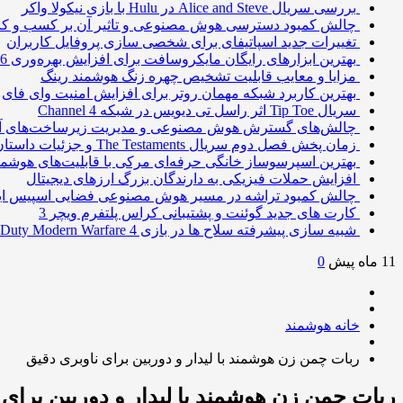
بررسی سریال Alice and Steve در Hulu با بازی نیکولا واکر
چالش کمبود دسترسی هوش مصنوعی و تاثیر آن بر کسب و کا
تغییرات جدید اسپاتیفای برای شخصی سازی پروفایل کاربران
بهترین ابزارهای رایگان مایکروسافت برای افزایش بهره‌وری 2026
مزایا و معایب قابلیت تشخیص چهره زنگ هوشمند رینگ
بهترین کاربرد شبکه مهمان روتر برای افزایش امنیت وای فای
سریال Tip Toe اثر راسل تی دیویس در شبکه Channel 4
چالش‌های گسترش هوش مصنوعی و مدیریت زیرساخت‌های آ
زمان پخش فصل دوم سریال The Testaments و جزئیات داستان
بهترین اسپرسوساز خانگی حرفه‌ای مرکی با قابلیت‌های هوشمن
افزایش حملات فیزیکی به دارندگان بزرگ ارزهای دیجیتال
چالش کمبود تراشه در مسیر هوش مصنوعی فضایی اسپیس ا
کارت های جدید گوئنت و پشتیبانی کراس پلتفرم ویچر 3
شبیه سازی پیشرفته سلاح ها در بازی Call of Duty Modern Warfare 4
11 ماه پیش
0
خانه هوشمند
ربات چمن زن هوشمند با لیدار و دوربین برای ناوبری دقیق
ربات چمن زن هوشمند با لیدار و دوربین برای 