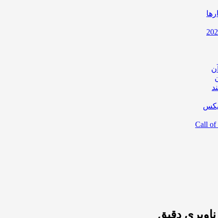
رها
ن
د
یکس
ناوبری دقیق