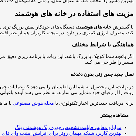
بهترین مسیر را انتخاب کند. به عنوان مثال، زمانی که سیگنال GPS ضعیف باشد، لیدار و دوربین ها وارد عمل می شوند تا موقعیت ربات به درستی حفظ شود.
مزیت های استفاده در خانه های هوشمند
با گسترش
خانه های هوشمند
، دستگاه های خودکار نقش پررنگ تری پید
کند، مصرف انرژی کمتری نیز دارد. در نتیجه، کاربران هم از نظر اق
هماهنگی با شرایط مختلف
اگر باغچه شما کوچک یا بزرگ باشد، این ربات با برنامه ریزی دقیق می
مسیر را طراحی می کند.
نسل جدید چمن زنی بدون دغدغه
در نهایت، این محصول به شما این اطمینان را می دهد که عملیات چمن
ربات را از رقبای خود متمایز می سازند. به نظر می رسد آینده باغبا
برای دریافت جدیدترین اخبار تکنولوژی با
مجله هوش مصنوعی
با ما ه
مشاهده بیشتر
مزایا و معایب قابلیت تشخیص چهره زنگ هوشمند رینگ
بهترین کاربرد شبکه مهمان روتر برای افزایش امنیت وای فای