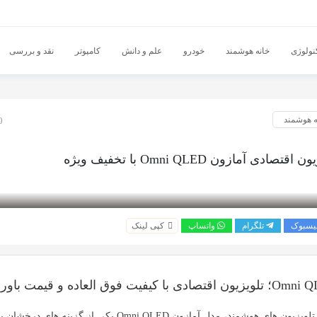
نولوژی
خانه هوشمند
خودرو
علم و دانش
کامپوتر
نقد و بررسی
ه هوشمند
10 
ادی آمازون Omni QLED با تخفیف ویژه
یسبوک
تلگرام
واتساپ
کپی لینک
ی تلویزیون های هوشمند، مدل
آمازون Omni QLED
یکی از گزینه های درخشان ب