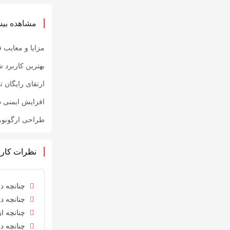
مشاهده بیش
مزایا و معایب
بهترین کاربرد 
ارتقای رایگان تلویزیون TCL با پشتیبانی ision
افزایش ایمنی 
طراحی ارگونومی
نظرات کارب
چنانچه دی
چنانچه دی
چنانچه از
چنانچه در