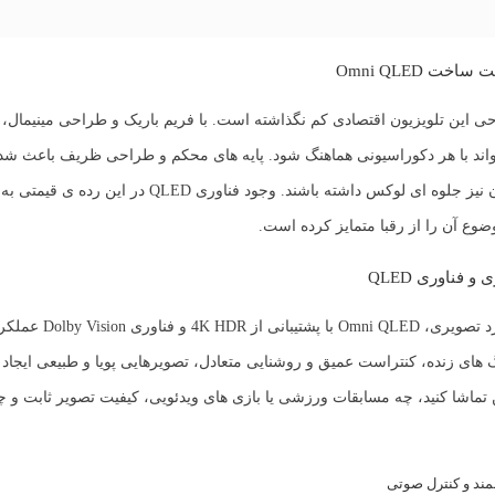
خت Omni QLED
اند با هر دکوراسیونی هماهنگ شود. پایه های محکم و طراحی ظریف باعث شد
های بزرگ تر آن نیز جلوه ای لوکس داشته باشند. وجود فناوری ED
وع آن را از رقبا متمایز کرده است.
 فناوری QLED
Omni  با پشتیبانی از
4K HDR
و فناوری
Dolby Vision
عملکرد
نگ های زنده، کنتراست عمیق و روشنایی متعادل، تصویرهایی پویا و طبیعی ایجاد
تماشا کنید، چه مسابقات ورزشی یا بازی های ویدئویی، کیفیت تصویر ثابت و چ
ند و کنترل صوتی