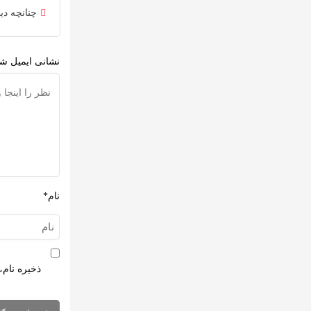
چنانچه دی
نشانی ایمیل شم
نام*
ذخیره نام،