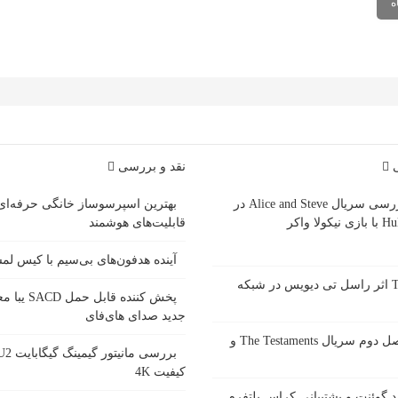
ی
نقد و بررسی
بررسی سریال Alice and Steve در
بهترین اسپرسوساز خانگی حرفه‌ای
ازی نیکولا واکر
قابلیت‌های هوشمند
آینده هدفون‌های بی‌سیم با کیس ل
سریال Tip Toe اثر راسل تی دیویس در شبکه
پخش کننده قاب
جدید صدای های‌فای
زمان پخش فصل دوم سریال The Testaments و
کیفیت 4K
 گوئنت و پشتیبانی کراس پلتفرم