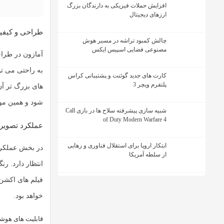
افزایش حملات فیزیکی به دارندگان بزرگ
ارزهای دیجیتال
طراحی و کیفیت سا
چالش کمبود تراشه در مسیر هوش
مصنوعی فضایی اسپیس ایکس
به راحتی می تو
کارت های جدید گوئنت و پشتیبانی کراس
پلتفرم ویچر 3
شود و همین موض
شبیه سازی پیشرفته سلاح ها در بازی Call
of Duty Modern Warfare 4
عملکرد تصویری و
ابتکار اروپا برای استقلال فناوری و رهایی
در بخش عملکرد تصویری، QLED
از سلطه آمریکا
انتظار دارد. ر
فیلم های اکشن 
خواهد بود.
قابلیت های هوشم