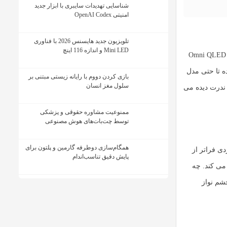
شناسایی تهدیدات سایبری با ابزار جدید
امنیتی OpenAI Codex
تلویزیون جدید هایسنس 2026 با فناوری
Mini LED و اندازه 116 اینچ
آمازون در طراحی این تلویزیون اقتصادی کم نگذاشته است. با فریم باریک و طراحی مینیمال، Omni QLED
ه تا حتی مدل
بازی کردن دووم با رایانه زیستی مبتنی بر
سلول مغز انسان
QL در این رده ی قیمتی به ندرت دیده می
ممنوعیت مشاوره حقوقی و پزشکی
توسط چت‌بات‌های هوش مصنوعی
همگام‌سازی دوطرفه گارمین و پلتون برای
ی فراتر از
پایش دقیق تناسب‌اندام
 می کند. چه
شم نواز