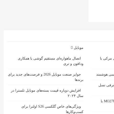
موبایل
 مرکی با
اتصال ماهواره‌ای مستقیم گوشی‌ با همکاری
ودافون و تری
مسی هوشمند
جوایز صنعت موبایل 2026 و فرصت‌های جدید برای
برندها
ل حمل SACD یبا معرفی نسل
افزایش دوباره قیمت بسته‌های موبایل تلسترا در
سال ۲۰۲۴
بررسی مانیتور گیمینگ گیگابایت MO27U2 با
ویژگی‌های خاص گلکسی S26 اولترا برای
کسب‌وکارها