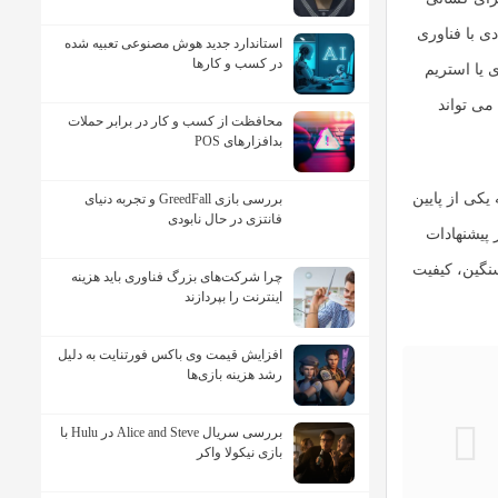
ی با فناوری
استاندارد جدید هوش مصنوعی تعبیه شده
در کسب و کارها
ی یا استریم
سال هستید، Omni QLED می تواند
محافظت از کسب و کار در برابر حملات
بدافزارهای POS
یکی از پایین
بررسی بازی GreedFall و تجربه دنیای
فانتزی در حال نابودی
ه تا Omni QLED دوباره در صدر پیشنهادات
نگین، کیفیت
چرا شرکت‌های بزرگ فناوری باید هزینه
اینترنت را بپردازند
افزایش قیمت وی باکس فورتنایت به دلیل
رشد هزینه بازی‌ها
بررسی سریال Alice and Steve در Hulu با
بازی نیکولا واکر