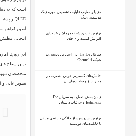
است که به دنبا
مزایا و معایب قابلیت تشخیص چهره زنگ
هوشمند رینگ
QLED و پش
آنلاین فراهم م
بهترین کاربرد شبکه مهمان روتر برای
انتخابی مطمئن 
افزایش امنیت وای فای
این روزها آماز
سریال Tip Toe اثر راسل تی دیویس در
شبکه Channel 4
متخصصان تلویزی
چالش‌های گسترش هوش مصنوعی و
مدیریت زیرساخت‌های آن
تصویر عالی و ا
زمان پخش فصل دوم سریال The
Testaments و جزئیات داستان
بهترین اسپرسوساز خانگی حرفه‌ای مرکی
با قابلیت‌های هوشمند