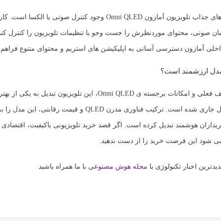
های جذاب
تلویزیون آمازون Omni QLED
وجود کنترل صوتی با الکسا است. کارب
رمان صوتی، محتوای موردنظرش را جست وجو یا تنظیمات تلویزیون را کنترل کند
خلی آمازون دسترسی آسانی به اپلیکیشن های استریم و محتوای متنوع فراهم
 مدل ارزشمند است؟
با توجه به تخفیف فعلی و امکانات برجسته ی Omni QLED، این تلویزیون تبدی
اقتصادی در سال جاری شده است. ترکیب فناوری مدرن QLED و قیمت رقابتی، 
داران هوشمند تبدیل کرده است. اگر قصد خرید تلویزیونی باکیفیت، اقتصادی و 
 می شود این فرصت خرید را از دست ندهید.
یدترین اخبار تکنولوژی با
مجله هوش مصنوعی
با ما همراه باشید