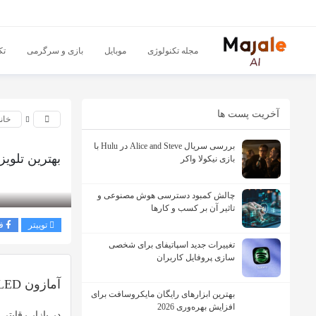
مجله تکنولوژی
موبایل
بازی و سرگرمی
تک
آخریت پست ها
خان
بررسی سریال Alice and Steve در Hulu با
بهترین تلویزیون اقتص
بازی نیکولا واکر
بازدید 314
چالش کمبود دسترسی هوش مصنوعی و
تاثیر آن بر کسب و کارها
توییتر
ف
تغییرات جدید اسپاتیفای برای شخصی
سازی پروفایل کاربران
آمازون Omni QLED؛ تلویزیون اقتصادی با کیفیت فوق العاده و قیمت باورنکردنی
بهترین ابزارهای رایگان مایکروسافت برای
افزایش بهره‌وری 2026
در بازار رقابت