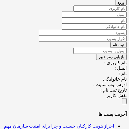
کاربری :
ل :
خانوادگی
س وب سایت :
خ ثبت نام :
کاربر:
یت پست ها
احراز هویت کارکنان چیست و چرا برای امنیت سازمان مهم