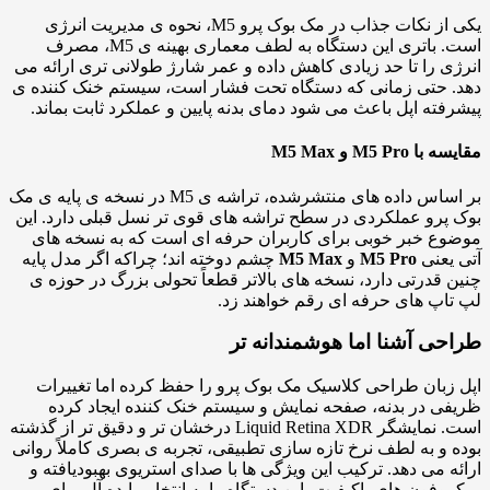
یکی از نکات جذاب در مک بوک پرو M5، نحوه ی مدیریت انرژی
است. باتری این دستگاه به لطف معماری بهینه ی M5، مصرف
ی را تا حد زیادی کاهش داده و عمر شارژ طولانی تری ارائه می
 حتی زمانی که دستگاه تحت فشار است، سیستم خنک کننده ی
فته اپل باعث می شود دمای بدنه پایین و عملکرد ثابت بماند.
M5 Pro و M5 Max
بر اساس داده های منتشرشده، تراشه ی M5 در نسخه ی پایه ی مک
پرو عملکردی در سطح تراشه های قوی تر نسل قبلی دارد. این
ع خبر خوبی برای کاربران حرفه ای است که به نسخه های
یعنی
M5 Pro
و
M5 Max
چشم دوخته اند؛ چراکه اگر مدل پایه
 قدرتی دارد، نسخه های بالاتر قطعاً تحولی بزرگ در حوزه ی
اپ های حرفه ای رقم خواهند زد.
حی آشنا اما هوشمندانه تر
زبان طراحی کلاسیک مک بوک پرو را حفظ کرده اما تغییرات
ی در بدنه، صفحه نمایش و سیستم خنک کننده ایجاد کرده
است. نمایشگر Liquid Retina XDR درخشان تر و دقیق تر از گذشته
 و به لطف نرخ تازه سازی تطبیقی، تجربه ی بصری کاملاً روانی
ه می دهد. ترکیب این ویژگی ها با صدای استریوی بهبودیافته و
وفون های باکیفیت، این دستگاه را به انتخابی ایده آل برای