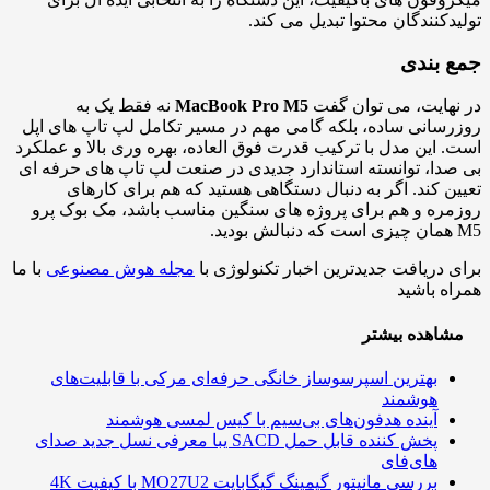
دکنندگان محتوا تبدیل می کند.
 بندی
هایت، می توان گفت
MacBook Pro M5
نه فقط یک به
سانی ساده، بلکه گامی مهم در مسیر تکامل لپ تاپ های اپل
 این مدل با ترکیب قدرت فوق العاده، بهره وری بالا و عملکرد
دا، توانسته استاندارد جدیدی در صنعت لپ تاپ های حرفه ای
ن کند. اگر به دنبال دستگاهی هستید که هم برای کارهای
ره و هم برای پروژه های سنگین مناسب باشد، مک بوک پرو
 دریافت جدیدترین اخبار تکنولوژی با
مجله هوش مصنوعی
با ما
ه باشید
اهده بیشتر
بهترین اسپرسوساز خانگی حرفه‌ای مرکی با قابلیت‌های
هوشمند
آینده هدفون‌های بی‌سیم با کیس لمسی هوشمند
پخش کننده قابل حمل SACD یبا معرفی نسل جدید صدای
های‌فای
بررسی مانیتور گیمینگ گیگابایت MO27U2 با کیفیت 4K