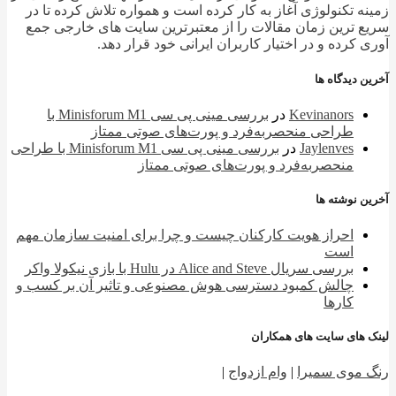
ه تکنولوژی آغاز به کار کرده است و همواره تلاش کرده تا در
 ترین زمان مقالات را از معتبرترین سایت های خارجی جمع
 کرده و در اختیار کاربران ایرانی خود قرار دهد.
 دیدگاه ها
Kevinanors
در
بررسی مینی پی ‌سی Minisforum M1 با
طراحی منحصربه‌فرد و پورت‌های صوتی ممتاز
Jaylenves
در
بررسی مینی پی ‌سی Minisforum M1 با طراحی
منحصربه‌فرد و پورت‌های صوتی ممتاز
 نوشته ها
احراز هویت کارکنان چیست و چرا برای امنیت سازمان مهم
است
بررسی سریال Alice and Steve در Hulu با بازی نیکولا واکر
چالش کمبود دسترسی هوش مصنوعی و تاثیر آن بر کسب و
کارها
 های سایت های همکاران
 موی سمیرا
|
وام ازدواج
|