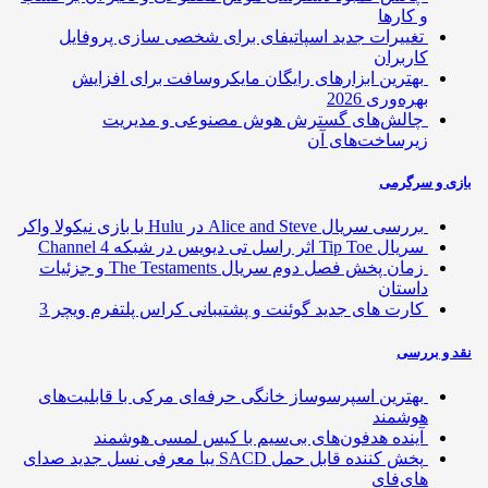
و کارها
تغییرات جدید اسپاتیفای برای شخصی سازی پروفایل
کاربران
بهترین ابزارهای رایگان مایکروسافت برای افزایش
بهره‌وری 2026
چالش‌های گسترش هوش مصنوعی و مدیریت
زیرساخت‌های آن
ی و سرگرمی
بررسی سریال Alice and Steve در Hulu با بازی نیکولا واکر
سریال Tip Toe اثر راسل تی دیویس در شبکه Channel 4
زمان پخش فصل دوم سریال The Testaments و جزئیات
داستان
کارت های جدید گوئنت و پشتیبانی کراس پلتفرم ویچر 3
 و بررسی
بهترین اسپرسوساز خانگی حرفه‌ای مرکی با قابلیت‌های
هوشمند
آینده هدفون‌های بی‌سیم با کیس لمسی هوشمند
پخش کننده قابل حمل SACD یبا معرفی نسل جدید صدای
های‌فای