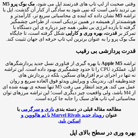
 صحبت از لپ تاپ های قدرتمند اپل می شود،
مک بوک پرو M5
ردید نامی است که نمی شود به سادگی از کنار آن گذشت. اپل با
شه
M5
نشان داده که آینده ی محاسباتی سریع تر، کارآمدتر و
ندتر از همیشه در همین نزدیکی است. از طراحی چشمگیر
ه تا بازده انرژی بی نظیر، همه چیز درباره ی این دستگاه با
ز بر
قدرت، بهره وری و کارایی
شکل گرفته است، تا جایگاه
وک پرو را به عنوان برترین لپ تاپ حرفه ای جهان تثبیت کند.
ت پردازشی بی رقیب
شه
Apple M5
با بهره گیری از فناوری نسل جدید پردازشگرهای
اپل، عملکرد CPU را تا حدود چشمگیری بهبود داده است. این تراشه
نها در اجرای نرم افزارهای سنگین، بلکه در پردازش های
ظیفه ای، رندرینگ و ویرایش ویدئو فوق العاده سریع و روان
عمل می کند. هرچند انتظار می رفت M5 تنها نسخه ی بهینه شده ای
از M4 باشد، ولی واقعیت چیز دیگری است؛ این تراشه مرزهای توان
باتی لپ تاپ های سبک را جابه جا کرده است.
مطالعه مقاله قبلی در دسته بندی
بازی و سرگرمی
با
عنوان
رویداد جدید Marvel Rivals با تم هالووین و
اسکین بلید
.
ه وری در سطح بالای اپل