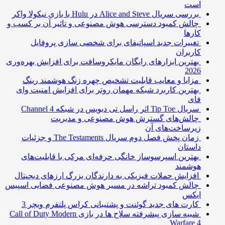
است
بررسی سریال Alice and Steve در Hulu با بازی نیکولا واکر
چالش کمبود دسترسی هوش مصنوعی و تاثیر آن بر کسب و
کارها
تغییرات جدید اسپاتیفای برای شخصی سازی پروفایل
کاربران
بهترین ابزارهای رایگان مایکروسافت برای افزایش بهره‌وری
2026
مزایا و معایب قابلیت تشخیص چهره زنگ هوشمند رینگ
بهترین کاربرد شبکه مهمان روتر برای افزایش امنیت وای
فای
سریال Tip Toe اثر راسل تی دیویس در شبکه Channel 4
چالش‌های گسترش هوش مصنوعی و مدیریت
زیرساخت‌های آن
زمان پخش فصل دوم سریال The Testaments و جزئیات
داستان
بهترین اسپرسوساز خانگی حرفه‌ای مرکی با قابلیت‌های
هوشمند
افزایش حملات فیزیکی به دارندگان بزرگ ارزهای دیجیتال
چالش کمبود تراشه در مسیر هوش مصنوعی فضایی اسپیس
ایکس
کارت های جدید گوئنت و پشتیبانی کراس پلتفرم ویچر 3
شبیه سازی پیشرفته سلاح ها در بازی Call of Duty Modern
Warfare 4