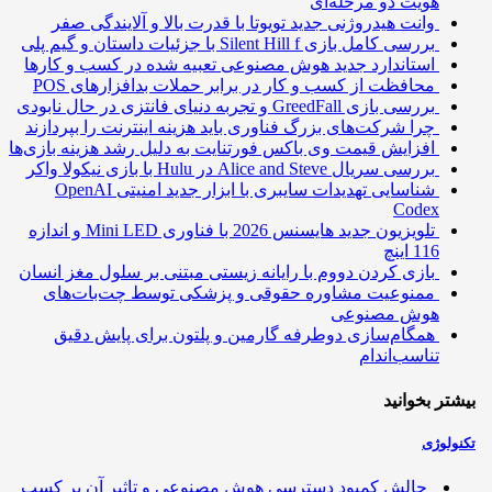
هویت دو مرحله‌ای
وانت هیدروژنی جدید تویوتا با قدرت بالا و آلایندگی صفر
بررسی کامل بازی Silent Hill f با جزئیات داستان و گیم پلی
استاندارد جدید هوش مصنوعی تعبیه شده در کسب و کارها
محافظت از کسب و کار در برابر حملات بدافزارهای POS
بررسی بازی GreedFall و تجربه دنیای فانتزی در حال نابودی
چرا شرکت‌های بزرگ فناوری باید هزینه اینترنت را بپردازند
افزایش قیمت وی باکس فورتنایت به دلیل رشد هزینه بازی‌ها
بررسی سریال Alice and Steve در Hulu با بازی نیکولا واکر
شناسایی تهدیدات سایبری با ابزار جدید امنیتی OpenAI
Codex
تلویزیون جدید هایسنس 2026 با فناوری Mini LED و اندازه
116 اینچ
بازی کردن دووم با رایانه زیستی مبتنی بر سلول مغز انسان
ممنوعیت مشاوره حقوقی و پزشکی توسط چت‌بات‌های
هوش مصنوعی
همگام‌سازی دوطرفه گارمین و پلتون برای پایش دقیق
تناسب‌اندام
تر بخوانید
ولوژی
چالش کمبود دسترسی هوش مصنوعی و تاثیر آن بر کسب