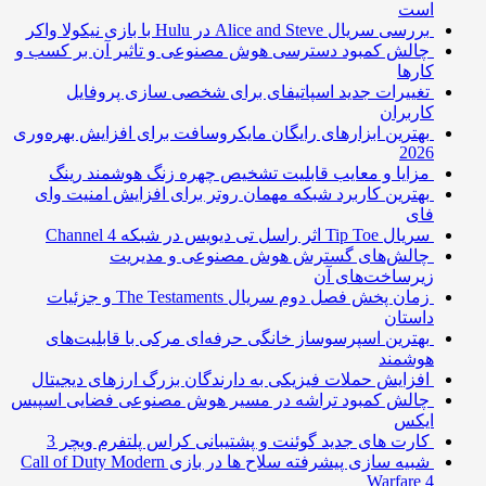
است
بررسی سریال Alice and Steve در Hulu با بازی نیکولا واکر
چالش کمبود دسترسی هوش مصنوعی و تاثیر آن بر کسب و
کارها
تغییرات جدید اسپاتیفای برای شخصی سازی پروفایل
کاربران
بهترین ابزارهای رایگان مایکروسافت برای افزایش بهره‌وری
2026
مزایا و معایب قابلیت تشخیص چهره زنگ هوشمند رینگ
بهترین کاربرد شبکه مهمان روتر برای افزایش امنیت وای
فای
سریال Tip Toe اثر راسل تی دیویس در شبکه Channel 4
چالش‌های گسترش هوش مصنوعی و مدیریت
زیرساخت‌های آن
زمان پخش فصل دوم سریال The Testaments و جزئیات
داستان
بهترین اسپرسوساز خانگی حرفه‌ای مرکی با قابلیت‌های
هوشمند
افزایش حملات فیزیکی به دارندگان بزرگ ارزهای دیجیتال
چالش کمبود تراشه در مسیر هوش مصنوعی فضایی اسپیس
ایکس
کارت های جدید گوئنت و پشتیبانی کراس پلتفرم ویچر 3
شبیه سازی پیشرفته سلاح ها در بازی Call of Duty Modern
Warfare 4