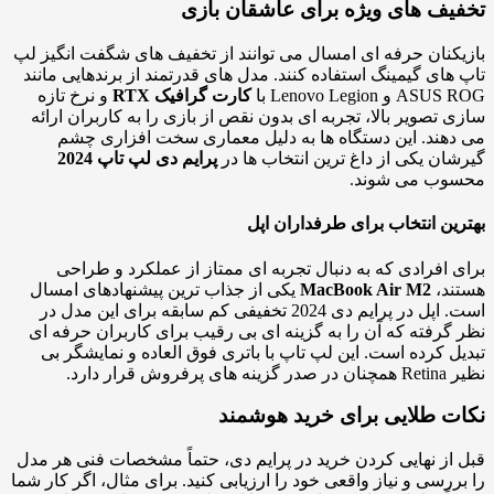
یف های ویژه برای عاشقان بازی
کنان حرفه ای امسال می توانند از تخفیف های شگفت انگیز لپ
های گیمینگ استفاده کنند. مدل های قدرتمند از برندهایی مانند
 و Lenovo Legion با
کارت گرافیک RTX
و نرخ تازه
 تصویر بالا، تجربه ای بدون نقص از بازی را به کاربران ارائه
هند. این دستگاه ها به دلیل معماری سخت افزاری چشم
ان یکی از داغ ترین انتخاب ها در
پرایم دی لپ تاپ 2024
وب می شوند.
ین انتخاب برای طرفداران اپل
 افرادی که به دنبال تجربه ای ممتاز از عملکرد و طراحی
ند،
MacBook Air M2
یکی از جذاب ترین پیشنهادهای امسال
است. اپل در پرایم دی 2024 تخفیفی کم سابقه برای این مدل در
گرفته که آن را به گزینه ای بی رقیب برای کاربران حرفه ای
ل کرده است. این لپ تاپ با باتری فوق العاده و نمایشگر بی
رفروش قرار دارد.
ت طلایی برای خرید هوشمند
از نهایی کردن خرید در پرایم دی، حتماً مشخصات فنی هر مدل
ررسی و نیاز واقعی خود را ارزیابی کنید. برای مثال، اگر کار شما