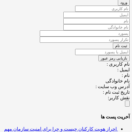
کاربری :
ل :
خانوادگی
س وب سایت :
خ ثبت نام :
کاربر:
یت پست ها
احراز هویت کارکنان چیست و چرا برای امنیت سازمان مهم