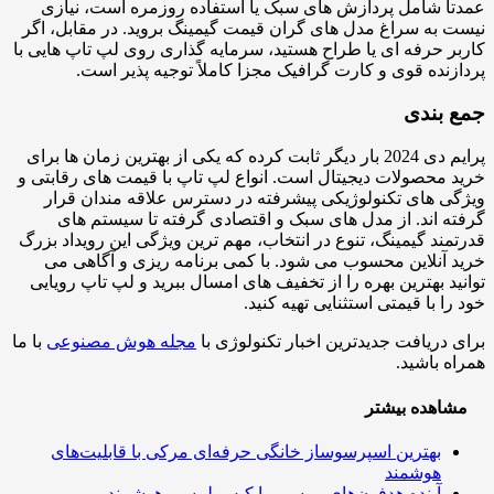
اً شامل پردازش های سبک یا استفاده روزمره است، نیازی
 به سراغ مدل های گران قیمت گیمینگ بروید. در مقابل، اگر
ر حرفه ای یا طراح هستید، سرمایه گذاری روی لپ تاپ هایی با
زنده قوی و کارت گرافیک مجزا کاملاً توجیه پذیر است.
 بندی
پرایم دی 2024 بار دیگر ثابت کرده که یکی از بهترین زمان ها برای
 محصولات دیجیتال است. انواع لپ تاپ با قیمت های رقابتی و
ی های تکنولوژیکی پیشرفته در دسترس علاقه مندان قرار
ه اند. از مدل های سبک و اقتصادی گرفته تا سیستم های
مند گیمینگ، تنوع در انتخاب، مهم ترین ویژگی این رویداد بزرگ
 آنلاین محسوب می شود. با کمی برنامه ریزی و آگاهی می
ید بهترین بهره را از تخفیف های امسال ببرید و لپ تاپ رویایی
را با قیمتی استثنایی تهیه کنید.
 دریافت جدیدترین اخبار تکنولوژی با
مجله هوش مصنوعی
با ما
ه باشید.
اهده بیشتر
بهترین اسپرسوساز خانگی حرفه‌ای مرکی با قابلیت‌های
هوشمند
آینده هدفون‌های بی‌سیم با کیس لمسی هوشمند