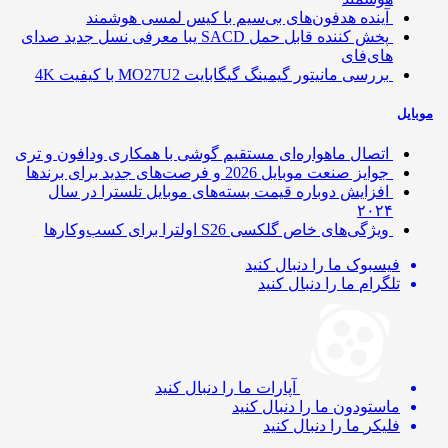
آینده هدفون‌های بی‌سیم با کیس لمسی هوشمند
پخش کننده قابل حمل SACD یبا معرفی نسل جدید صدای
های‌فای
بررسی مانیتور گیمینگ گیگابایت MO27U2 با کیفیت 4K
ایل
اتصال ماهواره‌ای مستقیم گوشی‌ با همکاری ودافون و تری
جوایز صنعت موبایل 2026 و فرصت‌های جدید برای برندها
افزایش دوباره قیمت بسته‌های موبایل تلسترا در سال
۲۰۲۴
ویژگی‌های خاص گلکسی S26 اولترا برای کسب‌وکارها
فیسبوک
ما را دنبال کنید
تلگرام
ما را دنبال کنید
آپارات
ما را دنبال کنید
ماستودون
ما را دنبال کنید
فلیکر
ما را دنبال کنید