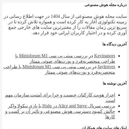
ره مجله هوش مصنوعی
سایت مجله هوش مصنوعی از سال 1404 در جهت اطلاع رسانی در
ه تکنولوژی آغاز به کار کرده است و همواره تلاش کرده تا در
 ترین زمان مقالات را از معتبرترین سایت های خارجی جمع
 کرده و در اختیار کاربران ایرانی خود قرار دهد.
 دیدگاه ها
Kevinanors
در
بررسی مینی پی ‌سی Minisforum M1 با
طراحی منحصربه‌فرد و پورت‌های صوتی ممتاز
Jaylenves
در
بررسی مینی پی ‌سی Minisforum M1 با طراحی
منحصربه‌فرد و پورت‌های صوتی ممتاز
 نوشته ها
احراز هویت کارکنان چیست و چرا برای امنیت سازمان مهم
است
بررسی سریال Alice and Steve در Hulu با بازی نیکولا واکر
چالش کمبود دسترسی هوش مصنوعی و تاثیر آن بر کسب و
کارها
 های سایت های همکاران