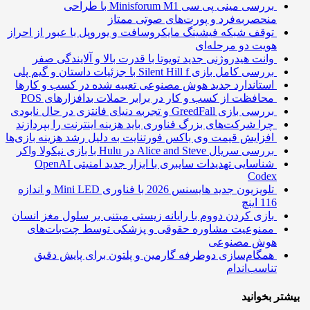
بررسی مینی پی ‌سی Minisforum M1 با طراحی
منحصربه‌فرد و پورت‌های صوتی ممتاز
توقف شبکه فیشینگ مایکروسافت و یوروپل با عبور از احراز
هویت دو مرحله‌ای
وانت هیدروژنی جدید تویوتا با قدرت بالا و آلایندگی صفر
بررسی کامل بازی Silent Hill f با جزئیات داستان و گیم پلی
استاندارد جدید هوش مصنوعی تعبیه شده در کسب و کارها
محافظت از کسب و کار در برابر حملات بدافزارهای POS
بررسی بازی GreedFall و تجربه دنیای فانتزی در حال نابودی
چرا شرکت‌های بزرگ فناوری باید هزینه اینترنت را بپردازند
افزایش قیمت وی باکس فورتنایت به دلیل رشد هزینه بازی‌ها
بررسی سریال Alice and Steve در Hulu با بازی نیکولا واکر
شناسایی تهدیدات سایبری با ابزار جدید امنیتی OpenAI
Codex
تلویزیون جدید هایسنس 2026 با فناوری Mini LED و اندازه
116 اینچ
بازی کردن دووم با رایانه زیستی مبتنی بر سلول مغز انسان
ممنوعیت مشاوره حقوقی و پزشکی توسط چت‌بات‌های
هوش مصنوعی
همگام‌سازی دوطرفه گارمین و پلتون برای پایش دقیق
تناسب‌اندام
تر بخوانید