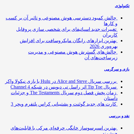
ولوژی
چالش کمبود دسترسی هوش مصنوعی و تاثیر آن بر کسب
و کارها
تغییرات جدید اسپاتیفای برای شخصی سازی پروفایل
کاربران
بهترین ابزارهای رایگان مایکروسافت برای افزایش
بهره‌وری 2026
چالش‌های گسترش هوش مصنوعی و مدیریت
زیرساخت‌های آن
ی و سرگرمی
بررسی سریال Alice and Steve در Hulu با بازی نیکولا واکر
سریال Tip Toe اثر راسل تی دیویس در شبکه Channel 4
زمان پخش فصل دوم سریال The Testaments و جزئیات
داستان
کارت های جدید گوئنت و پشتیبانی کراس پلتفرم ویچر 3
 و بررسی
بهترین اسپرسوساز خانگی حرفه‌ای مرکی با قابلیت‌های
هوشمند