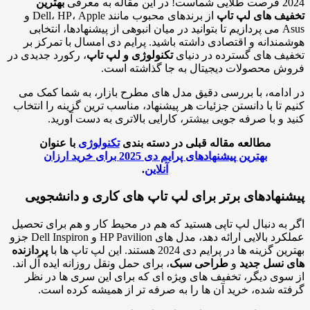
له به معرفی
بهترین
ف های لپ تاپ
از برندهای محبوب مانند Dell، HP، Apple و
Asus می پردازیم تا بتوانید در میان انبوهی از پیشنهادها، انتخابی
ندانه و اقتصادی داشته باشید. پرایم دی امسال با تمرکز بر
ف های گسترده در دنیای
تکنولوژی و لپ تاپ
، رکورد جدیدی در
 محصولات دیجیتال به جا گذاشته است.
دامه، با بررسی دقیق مدل های مطرح بازار، به شما کمک می
 تا با دانستن جزئیات هر پیشنهاد، مناسب ترین گزینه را انتخاب
 و با صرفه جویی بیشتر، کارایی بالاتری به دست آورید.
مطالعه مقاله قبلی در دسته بندی
تکنولوژی
با عنوان
بهترین پیشنهادهای پرایم دی 2025 برای خرید ارزان
آنلاین
.
نهادهای برتر برای لپ تاپ های کاری و دانشجویی
به دنبال لپ تاپی هستید که هم در محیط کار و هم برای تحصیل
عملکرد بالایی ارائه دهد، مدل های HP Pavilion و Dell Inspiron جزو
زینه ها در پرایم دی 2024 هستند. این لپ تاپ ها با
پردازنده
نسل جدید
و
طراحی سبک
، برای حمل ونقل روزانه ایده آل اند.
وی دیگر، تخفیف های ویژه ای که برای این سری ها در نظر
ه شده، خرید آن ها را به صرفه تر از همیشه کرده است.