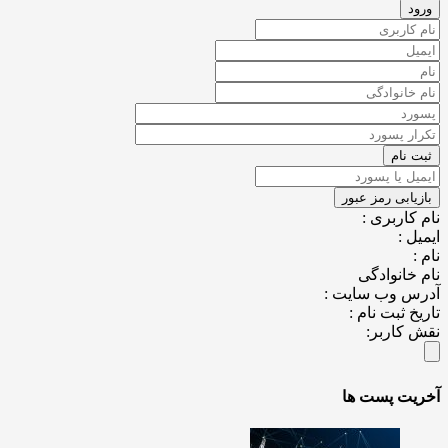
کاربری :
ل :
خانوادگی
س وب سایت :
خ ثبت نام :
کاربر:
یت پست ها