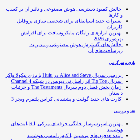
چالش کمبود دسترسی هوش مصنوعی و تاثیر آن بر کسب
و کارها
تغییرات جدید اسپاتیفای برای شخصی سازی پروفایل
کاربران
بهترین ابزارهای رایگان مایکروسافت برای افزایش
بهره‌وری 2026
چالش‌های گسترش هوش مصنوعی و مدیریت
زیرساخت‌های آن
ی و سرگرمی
بررسی سریال Alice and Steve در Hulu با بازی نیکولا واکر
سریال Tip Toe اثر راسل تی دیویس در شبکه Channel 4
زمان پخش فصل دوم سریال The Testaments و جزئیات
داستان
کارت های جدید گوئنت و پشتیبانی کراس پلتفرم ویچر 3
 و بررسی
بهترین اسپرسوساز خانگی حرفه‌ای مرکی با قابلیت‌های
هوشمند
آینده هدفون‌های بی‌سیم با کیس لمسی هوشمند