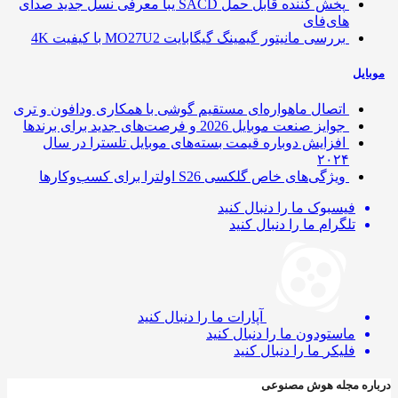
پخش کننده قابل حمل SACD یبا معرفی نسل جدید صدای
های‌فای
بررسی مانیتور گیمینگ گیگابایت MO27U2 با کیفیت 4K
ایل
اتصال ماهواره‌ای مستقیم گوشی‌ با همکاری ودافون و تری
جوایز صنعت موبایل 2026 و فرصت‌های جدید برای برندها
افزایش دوباره قیمت بسته‌های موبایل تلسترا در سال
۲۰۲۴
ویژگی‌های خاص گلکسی S26 اولترا برای کسب‌وکارها
فیسبوک
ما را دنبال کنید
تلگرام
ما را دنبال کنید
آپارات
ما را دنبال کنید
ماستودون
ما را دنبال کنید
فلیکر
ما را دنبال کنید
ره مجله هوش مصنوعی