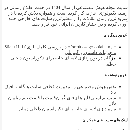
سایت مجله هوش مصنوعی از سال 1404 در جهت اطلاع رسانی در
ه تکنولوژی آغاز به کار کرده است و همواره تلاش کرده تا در
 ترین زمان مقالات را از معتبرترین سایت های خارجی جمع
 کرده و در اختیار کاربران ایرانی خود قرار دهد.
 دیدگاه ها
oformit osago onlain_nyer
در
بررسی کامل بازی Silent Hill f
با جزئیات داستان و گیم پلی
مژگان
در
نورپردازی لایه ای خانه برای دکوراسیون داخلی
زیباتر
 نوشته ها
نقش هوش مصنوعی در مدیریت قطعی سایت هنگام ترافیک
بالا
سیستم آمپلی‌فایر های‌فای گران‌قیمت با قیمت نیم میلیون
دلار
نورپردازی لایه ای خانه برای دکوراسیون داخلی زیباتر
 های سایت های همکاران