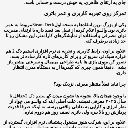
یه ارتقای ظاهری، یه جهش درست و حسابی باشه.
کز روی تجربه کاربری و عمر باتری
از بزرگ ترین انتقادها به نسخه اول
Steam Deck
مربوط به عمر
ی بود. والــو اعلام کرده از نسل بعد قصد داره با ارتقای مدیریت
 مصرفی و استفاده از نمایشگرهای کارآمدتر، این مشکل رو تا
یادی برطرف کنه.
علاوه بر اون، رابط کاربری و تجربه ی نرم افزاری استیم دک 2 هم
ه سبک تر، سریع تر و برای کاربرهای تازه کار ساده تر بشه.
 کن منوی بازی ها با یه طراحی مینیمال و سرعتی بیشتر باز
– دقیقاً همون چیزی که گیمرها از یه دستگاه مدرن انتظار
.
نباید فعلاً منتظر معرفی نزدیک بود؟
جود هیجان بالا، نشونه ها نشون میدن که
استیم دک 2
حداقل تا
سال ۲۰۲۵ معرفی نمیشه. علت اصلی اینه که والــو می خواد از
انرژی و کارایی به تعادلی واقعی برسه، نه اینکه صرفاً قدرت
زش رو بالا ببره ولی باتری نصف روز هم دووم نیاره.
ه بر این، شرکت هنوز مشغول پشتیبانی نرم افزاری گسترده از
 فعلیه و تجربه نشون داده این سطح پشتیبانی و به روزرسانی