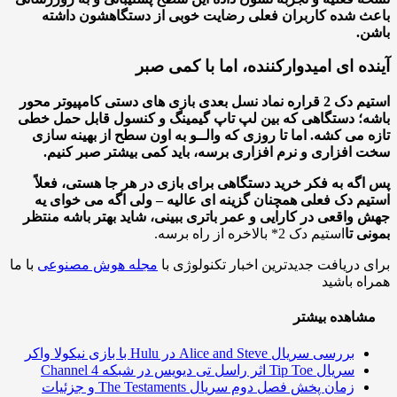
 شده کاربران فعلی رضایت خوبی از دستگاهشون داشته
.
ه ای امیدوارکننده، اما با کمی صبر
استیم دک 2 قراره نماد نسل بعدی بازی های دستی کامپیوتر محور
؛ دستگاهی که بین لپ تاپ گیمینگ و کنسول قابل حمل خطی
 می کشه. اما تا روزی که والــو به اون سطح از بهینه سازی
افزاری و نرم افزاری برسه، باید کمی بیشتر صبر کنیم.
گه به فکر خرید دستگاهی برای بازی در هر جا هستی، فعلاً
م دک فعلی همچنان گزینه ای عالیه – ولی اگه می خوای یه
واقعی در کارایی و عمر باتری ببینی، شاید بهتر باشه منتظر
ی تا
استیم دک 2* بالاخره از راه برسه.
 دریافت جدیدترین اخبار تکنولوژی با
مجله هوش مصنوعی
با ما
ه باشید
اهده بیشتر
بررسی سریال Alice and Steve در Hulu با بازی نیکولا واکر
سریال Tip Toe اثر راسل تی دیویس در شبکه Channel 4
زمان پخش فصل دوم سریال The Testaments و جزئیات