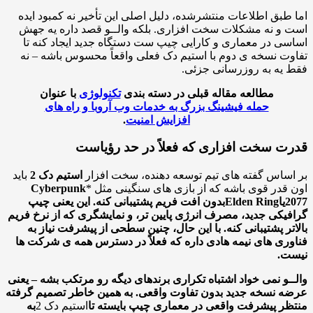
طبق اطلاعات منتشرشده، دلیل اصلی این تأخیر نه کمبود ایده
و نه مشکلات سخت افزاری. بلکه والــو قصد داره یه جهش
ی در معماری و کارایی چیپ ست دستگاه جدید ایجاد کنه تا
ت نسخه ی دوم با استیم دک فعلی واقعاً محسوس باشه – نه
یه به روزرسانی جزئی.
مطالعه مقاله قبلی در دسته بندی
تکنولوژی
با عنوان
حمله فیشینگ بزرگ به خدمات وب آروبا و راه های
افزایش امنیت
.
ت سخت افزاری که فعلاً در حد رؤیاست
ساس گفته های تیم توسعه دهنده، سخت افزار
استیم دک 2
باید
قدر قوی باشه که از بازی های سنگینی مثل *
Cyberpunk
2
یا
Elden Ring
بدون افت فریم پشتیبانی کنه. این یعنی چیپ
یکی جدید، مصرف انرژی پایین تر، و نمایشگری که از نرخ فریم
تر پشتیبانی کنه. با این حال، چنین سطحی از پیشرفت نیاز به
ری های نیمه هادی داره که فعلاً در دسترس همه ی شرکت ها
ت.
ـو نمی خواد اشتباه تکراری برندهای دیگه رو مرتکب بشه – یعنی
 نسخه جدید بدون تفاوت واقعی. به همین خاطر تصمیم گرفته
ر پیشرفت واقعی در معماری چیپ بایسته تا
استیم دک 2
به