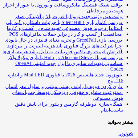
توقف شبکه فیشینگ مایکروسافت و یوروپل با عبور از احراز
هویت دو مرحله‌ای
وانت هیدروژنی جدید تویوتا با قدرت بالا و آلایندگی صفر
بررسی کامل بازی Silent Hill f با جزئیات داستان و گیم پلی
استاندارد جدید هوش مصنوعی تعبیه شده در کسب و کارها
محافظت از کسب و کار در برابر حملات بدافزارهای POS
بررسی بازی GreedFall و تجربه دنیای فانتزی در حال نابودی
چرا شرکت‌های بزرگ فناوری باید هزینه اینترنت را بپردازند
افزایش قیمت وی باکس فورتنایت به دلیل رشد هزینه بازی‌ها
بررسی سریال Alice and Steve در Hulu با بازی نیکولا واکر
شناسایی تهدیدات سایبری با ابزار جدید امنیتی OpenAI
Codex
تلویزیون جدید هایسنس 2026 با فناوری Mini LED و اندازه
116 اینچ
بازی کردن دووم با رایانه زیستی مبتنی بر سلول مغز انسان
ممنوعیت مشاوره حقوقی و پزشکی توسط چت‌بات‌های
هوش مصنوعی
همگام‌سازی دوطرفه گارمین و پلتون برای پایش دقیق
تناسب‌اندام
تر بخوانید
ولوژی