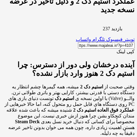
عملکرد استیم دک 2 و دلیل تأخیر در عرضه
خه جدید
بازدید 237
ر
فیسبوک
تلگرام
واتساپ
لینک
ده درخشان ولی دور از دسترس: چرا
 2 هنوز وارد بازار نشده؟
ی صحبت از
استیم دک 2
میشه، همه گیمرها چشم انتظار یه
اه دستی با قدرتی بیشتر، کارایی بهتر و باتری طولانی ترن.
 اولین نسخه ی
استیم دک
تونست دنیای بازی های
رد فوق العاده استیم دک 2
شنیده میشه که باعث شده علاقه
ن کنجکاو بشن چرا هنوز ازش خبری نیست. این موضوع
صاً برای کسانی که دنبال خرید نسل بعدی
Steam Deck
 اهمیت زیادی داره، چون همه می خوان بدونن تاخیر عرضه
ً به چه دلیله.