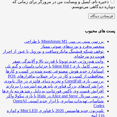
ذخیره نام، ایمیل و وبسایت من در مرورگر برای زمانی که
ره دیدگاهی می‌نویسم.
 های محبوب
بررسی مینی پی ‌سی Minisforum M1 با طراحی
منحصربه‌فرد و پورت‌های صوتی ممتاز
توقف شبکه فیشینگ مایکروسافت و یوروپل با عبور از احراز
هویت دو مرحله‌ای
وانت هیدروژنی جدید تویوتا با قدرت بالا و آلایندگی صفر
بررسی کامل بازی Silent Hill f با جزئیات داستان و گیم پلی
استاندارد جدید هوش مصنوعی تعبیه شده در کسب و کارها
محافظت از کسب و کار در برابر حملات بدافزارهای POS
بررسی بازی GreedFall و تجربه دنیای فانتزی در حال نابودی
چرا شرکت‌های بزرگ فناوری باید هزینه اینترنت را بپردازند
افزایش قیمت وی باکس فورتنایت به دلیل رشد هزینه بازی‌ها
بررسی سریال Alice and Steve در Hulu با بازی نیکولا واکر
شناسایی تهدیدات سایبری با ابزار جدید امنیتی OpenAI
Codex
تلویزیون جدید هایسنس 2026 با فناوری Mini LED و اندازه
116 اینچ