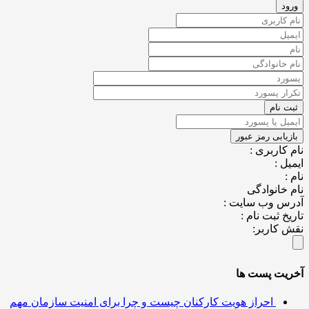
کاربری :
ل :
خانوادگی
س وب سایت :
خ ثبت نام :
کاربر:
یت پست ها
احراز هویت کارکنان چیست و چرا برای امنیت سازمان مهم