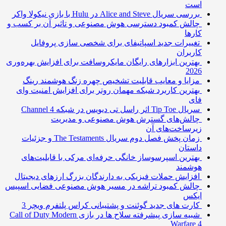
است
بررسی سریال Alice and Steve در Hulu با بازی نیکولا واکر
چالش کمبود دسترسی هوش مصنوعی و تاثیر آن بر کسب و
کارها
تغییرات جدید اسپاتیفای برای شخصی سازی پروفایل
کاربران
بهترین ابزارهای رایگان مایکروسافت برای افزایش بهره‌وری
2026
مزایا و معایب قابلیت تشخیص چهره زنگ هوشمند رینگ
بهترین کاربرد شبکه مهمان روتر برای افزایش امنیت وای
فای
سریال Tip Toe اثر راسل تی دیویس در شبکه Channel 4
چالش‌های گسترش هوش مصنوعی و مدیریت
زیرساخت‌های آن
زمان پخش فصل دوم سریال The Testaments و جزئیات
داستان
بهترین اسپرسوساز خانگی حرفه‌ای مرکی با قابلیت‌های
هوشمند
افزایش حملات فیزیکی به دارندگان بزرگ ارزهای دیجیتال
چالش کمبود تراشه در مسیر هوش مصنوعی فضایی اسپیس
ایکس
کارت های جدید گوئنت و پشتیبانی کراس پلتفرم ویچر 3
شبیه سازی پیشرفته سلاح ها در بازی Call of Duty Modern
Warfare 4