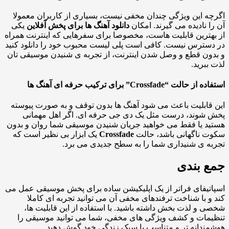
ه این ویژگی چندان مخفی نیست، بسیاری از کاربران معمولا
ا نادیده می گیرند. امکان
دانلود آهنگ ها برای پخش آفلاین
یکی
هترین قابلیت هاست، مخصوصا برای سفرهایی که اینترنت همراه
سترس نیست. کافی است پلی لیست محبوب خود را دانلود کنید
ون قطع و وصل شدن اینترنت، از تجربه ی شنیدن موسیقی تان
ببرید.
حالت “Crossfade” برای ترکیب حرفه ای آهنگ ها
قابلیت باعث می شود آهنگ ها بدون توقف و به صورت پیوسته
شوند، درست مثل یک دی جی حرفه ای. اگر اهل مهمانی
د یا فقط می خواهید جریان شنیدن موسیقی شما روان و بدون
 ناگهانی باشد، حالت
Crossfade
یک ابزار بی نظیر است که
ه ی شنیداری شما را به سطح جدیدی می برد.
 بندی
تیفای فراتر از یک اپلیکیشن ساده برای پخش موسیقی عمل می
و با شناخت ترفندهای مخفی آن می توانید تجربه ای کاملا
 و لذت بخش داشته باشید. با استفاده از این قابلیت ها،
مات و کشف ویژگی های مخفی، شما می توانید موسیقی را
ندانه تر و متناسب با سبک زندگی خود گوش دهید.