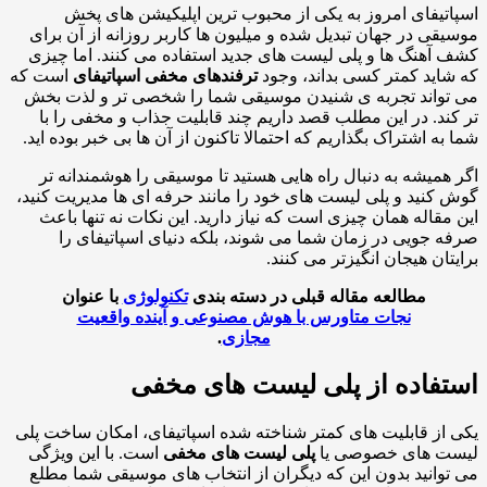
تیفای امروز به یکی از محبوب ترین اپلیکیشن های پخش
قی در جهان تبدیل شده و میلیون ها کاربر روزانه از آن برای
آهنگ ها و پلی لیست های جدید استفاده می کنند. اما چیزی
اید کمتر کسی بداند، وجود
ترفندهای مخفی اسپاتیفای
است که
واند تجربه ی شنیدن موسیقی شما را شخصی تر و لذت بخش
ند. در این مطلب قصد داریم چند قابلیت جذاب و مخفی را با
به اشتراک بگذاریم که احتمالا تاکنون از آن ها بی خبر بوده اید.
همیشه به دنبال راه هایی هستید تا موسیقی را هوشمندانه تر
کنید و پلی لیست های خود را مانند حرفه ای ها مدیریت کنید،
مقاله همان چیزی است که نیاز دارید. این نکات نه تنها باعث
 جویی در زمان شما می شوند، بلکه دنیای اسپاتیفای را
تان هیجان انگیزتر می کنند.
مطالعه مقاله قبلی در دسته بندی
تکنولوژی
با عنوان
نجات متاورس با هوش مصنوعی و آینده واقعیت
مجازی
.
فاده از پلی لیست های مخفی
از قابلیت های کمتر شناخته شده اسپاتیفای، امکان ساخت پلی
ت های خصوصی یا
پلی لیست های مخفی
است. با این ویژگی
وانید بدون این که دیگران از انتخاب های موسیقی شما مطلع