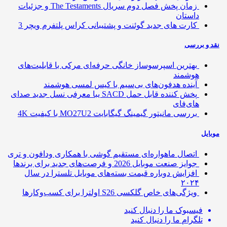
زمان پخش فصل دوم سریال The Testaments و جزئیات
داستان
کارت های جدید گوئنت و پشتیبانی کراس پلتفرم ویچر 3
 و بررسی
بهترین اسپرسوساز خانگی حرفه‌ای مرکی با قابلیت‌های
هوشمند
آینده هدفون‌های بی‌سیم با کیس لمسی هوشمند
پخش کننده قابل حمل SACD یبا معرفی نسل جدید صدای
های‌فای
بررسی مانیتور گیمینگ گیگابایت MO27U2 با کیفیت 4K
ایل
اتصال ماهواره‌ای مستقیم گوشی‌ با همکاری ودافون و تری
جوایز صنعت موبایل 2026 و فرصت‌های جدید برای برندها
افزایش دوباره قیمت بسته‌های موبایل تلسترا در سال
۲۰۲۴
ویژگی‌های خاص گلکسی S26 اولترا برای کسب‌وکارها
فیسبوک
ما را دنبال کنید
تلگرام
ما را دنبال کنید