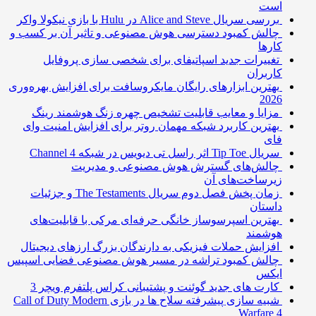
است
بررسی سریال Alice and Steve در Hulu با بازی نیکولا واکر
چالش کمبود دسترسی هوش مصنوعی و تاثیر آن بر کسب و
کارها
تغییرات جدید اسپاتیفای برای شخصی سازی پروفایل
کاربران
بهترین ابزارهای رایگان مایکروسافت برای افزایش بهره‌وری
2026
مزایا و معایب قابلیت تشخیص چهره زنگ هوشمند رینگ
بهترین کاربرد شبکه مهمان روتر برای افزایش امنیت وای
فای
سریال Tip Toe اثر راسل تی دیویس در شبکه Channel 4
چالش‌های گسترش هوش مصنوعی و مدیریت
زیرساخت‌های آن
زمان پخش فصل دوم سریال The Testaments و جزئیات
داستان
بهترین اسپرسوساز خانگی حرفه‌ای مرکی با قابلیت‌های
هوشمند
افزایش حملات فیزیکی به دارندگان بزرگ ارزهای دیجیتال
چالش کمبود تراشه در مسیر هوش مصنوعی فضایی اسپیس
ایکس
کارت های جدید گوئنت و پشتیبانی کراس پلتفرم ویچر 3
شبیه سازی پیشرفته سلاح ها در بازی Call of Duty Modern
Warfare 4