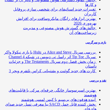
و کارها
تغییرات جدید اسپاتیفای برای شخصی سازی پروفایل
کاربران
بهترین ابزارهای رایگان مایکروسافت برای افزایش
بهره‌وری 2026
چالش‌های گسترش هوش مصنوعی و مدیریت
زیرساخت‌های آن
ی و سرگرمی
بررسی سریال Alice and Steve در Hulu با بازی نیکولا واکر
سریال Tip Toe اثر راسل تی دیویس در شبکه Channel 4
زمان پخش فصل دوم سریال The Testaments و جزئیات
داستان
کارت های جدید گوئنت و پشتیبانی کراس پلتفرم ویچر 3
 و بررسی
بهترین اسپرسوساز خانگی حرفه‌ای مرکی با قابلیت‌های
هوشمند
آینده هدفون‌های بی‌سیم با کیس لمسی هوشمند
پخش کننده قابل حمل SACD یبا معرفی نسل جدید صدای
های‌فای