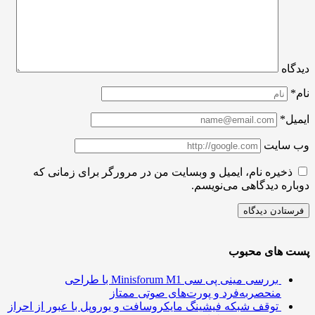
اه
ل*
سایت
ذخیره نام، ایمیل و وبسایت من در مرورگر برای زمانی که
ره دیدگاهی می‌نویسم.
 های محبوب
بررسی مینی پی ‌سی Minisforum M1 با طراحی
منحصربه‌فرد و پورت‌های صوتی ممتاز
توقف شبکه فیشینگ مایکروسافت و یوروپل با عبور از احراز