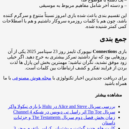
دسته آخر شامل مفاهیم مربوط به موسیقی
تقسیم بندی باعث شده بازی امروز نسبتاً متنوع و سرگرم کننده
، چون هم با کلمات روزمره سروکار داشتیم و هم با اصطلاحات
کمتر شنیده شده.
 بندی
ی
Connections
نیویورک تایمز روز 23 سپتامبر 2025 یکی از آن
ایی بود که نیاز داشتید تمرکز بیشتری به خرج دهید. اگر خیلی
موفق نشدید، نگران نباشید؛ مهمترین بخش این پازل ها لذت
 از فرایند تفکر و کشف ارتباطات بین کلمات است.
 دریافت جدیدترین اخبار تکنولوژی با
مجله هوش مصنوعی
با ما
ه باشید
اهده بیشتر
بررسی سریال Alice and Steve در Hulu با بازی نیکولا واکر
سریال Tip Toe اثر راسل تی دیویس در شبکه Channel 4
زمان پخش فصل دوم سریال The Testaments و جزئیات
داستان
کارت های جدید گوئنت و پشتیبانی کراس پلتفرم ویچر 3