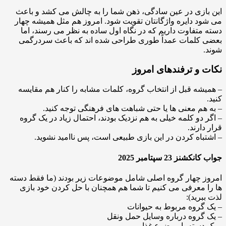
بازی در عین سادگی، ذهن شما را به چالش می کشد و باعث
ود دایره واژگانتان تقویت شود. امروز هم مثل همیشه چهار
 متفاوت داریم که در نگاه اول ساده به نظر می رسند، اما
 کلمات عمداً طوری طراحی شده اند که باعث سردرگمی
.
ت و ترفندهای امروز
یشه قبل از انتخاب گروه، کلمات مشابه را کنار هم مقایسه
.
 هم معنی ها یا حتی شباهت های فرهنگی توجه کنید.
ر دو کلمه خیلی به هم نزدیک بودند، احتمال زیاد در یک گروه
 دارند.
تباه کردن در این بازی طبیعی است، پس ناامید نشوید.
نکشنز 23 سپتامبر 2025
ز چهار گروه اصلی شامل موضوعات زیر بودند (ما فقط دسته
ا معرفی می کنیم تا شما هم همچنان با حل کردن خود بازی
ببرید):
 گروه مربوط به حیوانات
 گروه درباره وسایل حمل ونقل
 دسته با موضوع غذا