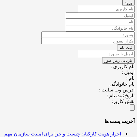
کاربری :
ل :
خانوادگی
س وب سایت :
خ ثبت نام :
کاربر:
یت پست ها
احراز هویت کارکنان چیست و چرا برای امنیت سازمان مهم