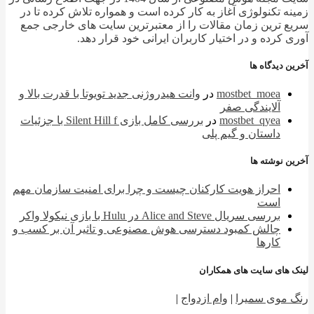
ه تکنولوژی آغاز به کار کرده است و همواره تلاش کرده تا در
 ترین زمان مقالات را از معتبرترین سایت های خارجی جمع
 کرده و در اختیار کاربران ایرانی خود قرار دهد.
 دیدگاه ها
mostbet_moea
در
وانت هیدروژنی جدید تویوتا با قدرت بالا و
آلایندگی صفر
mostbet_qyea
در
بررسی کامل بازی Silent Hill f با جزئیات
داستان و گیم پلی
 نوشته ها
احراز هویت کارکنان چیست و چرا برای امنیت سازمان مهم
است
بررسی سریال Alice and Steve در Hulu با بازی نیکولا واکر
چالش کمبود دسترسی هوش مصنوعی و تاثیر آن بر کسب و
کارها
 های سایت های همکاران
 موی سمیرا
|
وام ازدواج
|