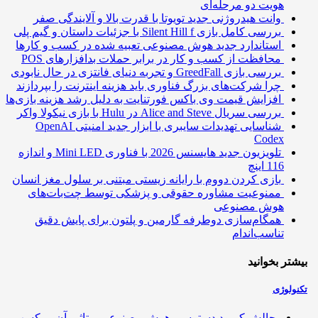
هویت دو مرحله‌ای
وانت هیدروژنی جدید تویوتا با قدرت بالا و آلایندگی صفر
بررسی کامل بازی Silent Hill f با جزئیات داستان و گیم پلی
استاندارد جدید هوش مصنوعی تعبیه شده در کسب و کارها
محافظت از کسب و کار در برابر حملات بدافزارهای POS
بررسی بازی GreedFall و تجربه دنیای فانتزی در حال نابودی
چرا شرکت‌های بزرگ فناوری باید هزینه اینترنت را بپردازند
افزایش قیمت وی باکس فورتنایت به دلیل رشد هزینه بازی‌ها
بررسی سریال Alice and Steve در Hulu با بازی نیکولا واکر
شناسایی تهدیدات سایبری با ابزار جدید امنیتی OpenAI
Codex
تلویزیون جدید هایسنس 2026 با فناوری Mini LED و اندازه
116 اینچ
بازی کردن دووم با رایانه زیستی مبتنی بر سلول مغز انسان
ممنوعیت مشاوره حقوقی و پزشکی توسط چت‌بات‌های
هوش مصنوعی
همگام‌سازی دوطرفه گارمین و پلتون برای پایش دقیق
تناسب‌اندام
تر بخوانید
ولوژی
چالش کمبود دسترسی هوش مصنوعی و تاثیر آن بر کسب