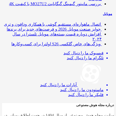
بررسی مانیتور گیمینگ گیگابایت MO27U2 با کیفیت 4K
ایل
اتصال ماهواره‌ای مستقیم گوشی‌ با همکاری ودافون و تری
جوایز صنعت موبایل 2026 و فرصت‌های جدید برای برندها
افزایش دوباره قیمت بسته‌های موبایل تلسترا در سال
۲۰۲۴
ویژگی‌های خاص گلکسی S26 اولترا برای کسب‌وکارها
فیسبوک
ما را دنبال کنید
تلگرام
ما را دنبال کنید
آپارات
ما را دنبال کنید
ماستودون
ما را دنبال کنید
فلیکر
ما را دنبال کنید
ره مجله هوش مصنوعی
سایت مجله هوش مصنوعی از سال 1404 در جهت اطلاع رسانی در