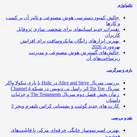
ولوژی
چالش کمبود دسترسی هوش مصنوعی و تاثیر آن بر کسب
و کارها
تغییرات جدید اسپاتیفای برای شخصی سازی پروفایل
کاربران
بهترین ابزارهای رایگان مایکروسافت برای افزایش
بهره‌وری 2026
چالش‌های گسترش هوش مصنوعی و مدیریت
زیرساخت‌های آن
ی و سرگرمی
بررسی سریال Alice and Steve در Hulu با بازی نیکولا واکر
سریال Tip Toe اثر راسل تی دیویس در شبکه Channel 4
زمان پخش فصل دوم سریال The Testaments و جزئیات
داستان
کارت های جدید گوئنت و پشتیبانی کراس پلتفرم ویچر 3
 و بررسی
بهترین اسپرسوساز خانگی حرفه‌ای مرکی با قابلیت‌های
هوشمند