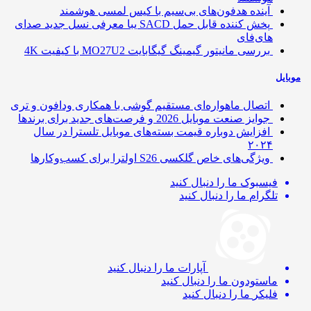
آینده هدفون‌های بی‌سیم با کیس لمسی هوشمند
پخش کننده قابل حمل SACD یبا معرفی نسل جدید صدای
های‌فای
بررسی مانیتور گیمینگ گیگابایت MO27U2 با کیفیت 4K
ایل
اتصال ماهواره‌ای مستقیم گوشی‌ با همکاری ودافون و تری
جوایز صنعت موبایل 2026 و فرصت‌های جدید برای برندها
افزایش دوباره قیمت بسته‌های موبایل تلسترا در سال
۲۰۲۴
ویژگی‌های خاص گلکسی S26 اولترا برای کسب‌وکارها
فیسبوک
ما را دنبال کنید
تلگرام
ما را دنبال کنید
آپارات
ما را دنبال کنید
ماستودون
ما را دنبال کنید
فلیکر
ما را دنبال کنید