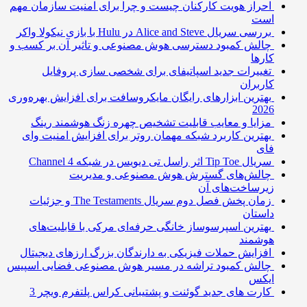
احراز هویت کارکنان چیست و چرا برای امنیت سازمان مهم
است
بررسی سریال Alice and Steve در Hulu با بازی نیکولا واکر
چالش کمبود دسترسی هوش مصنوعی و تاثیر آن بر کسب و
کارها
تغییرات جدید اسپاتیفای برای شخصی سازی پروفایل
کاربران
بهترین ابزارهای رایگان مایکروسافت برای افزایش بهره‌وری
2026
مزایا و معایب قابلیت تشخیص چهره زنگ هوشمند رینگ
بهترین کاربرد شبکه مهمان روتر برای افزایش امنیت وای
فای
سریال Tip Toe اثر راسل تی دیویس در شبکه Channel 4
چالش‌های گسترش هوش مصنوعی و مدیریت
زیرساخت‌های آن
زمان پخش فصل دوم سریال The Testaments و جزئیات
داستان
بهترین اسپرسوساز خانگی حرفه‌ای مرکی با قابلیت‌های
هوشمند
افزایش حملات فیزیکی به دارندگان بزرگ ارزهای دیجیتال
چالش کمبود تراشه در مسیر هوش مصنوعی فضایی اسپیس
ایکس
کارت های جدید گوئنت و پشتیبانی کراس پلتفرم ویچر 3