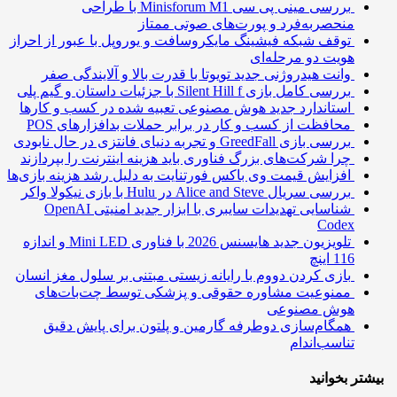
بررسی مینی پی ‌سی Minisforum M1 با طراحی
منحصربه‌فرد و پورت‌های صوتی ممتاز
توقف شبکه فیشینگ مایکروسافت و یوروپل با عبور از احراز
هویت دو مرحله‌ای
وانت هیدروژنی جدید تویوتا با قدرت بالا و آلایندگی صفر
بررسی کامل بازی Silent Hill f با جزئیات داستان و گیم پلی
استاندارد جدید هوش مصنوعی تعبیه شده در کسب و کارها
محافظت از کسب و کار در برابر حملات بدافزارهای POS
بررسی بازی GreedFall و تجربه دنیای فانتزی در حال نابودی
چرا شرکت‌های بزرگ فناوری باید هزینه اینترنت را بپردازند
افزایش قیمت وی باکس فورتنایت به دلیل رشد هزینه بازی‌ها
بررسی سریال Alice and Steve در Hulu با بازی نیکولا واکر
شناسایی تهدیدات سایبری با ابزار جدید امنیتی OpenAI
Codex
تلویزیون جدید هایسنس 2026 با فناوری Mini LED و اندازه
116 اینچ
بازی کردن دووم با رایانه زیستی مبتنی بر سلول مغز انسان
ممنوعیت مشاوره حقوقی و پزشکی توسط چت‌بات‌های
هوش مصنوعی
همگام‌سازی دوطرفه گارمین و پلتون برای پایش دقیق
تناسب‌اندام
تر بخوانید