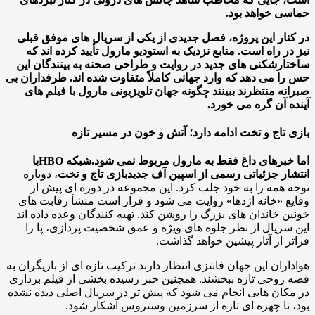
ی خواهد بود.
نار این پروژه، فصل جدیدی از یکی از سریال های موفق قبلی
در راه است. منابع نزدیک به استودیو مارول تأیید کرده اند که
ارشکنی های جدید در روایت و طراحی صحنه به بینندگان این
ا می دهد که وارد جهانی کاملاً متفاوت شده اند. طرفداران بی
نه منتظرند ببینند چگونه جهان تلویزیونی مارول با فیلم های
ه آن گره می خورد.
 تاج و تخت ادامه دارد؛ آتش و خون در مسیر تازه
خبرهای داغ فقط به مارول مربوط نمی شود.
شبکه HBO
با
ار جزئیاتی رسمی از اسپین آف جدید
بازی تاج و تخت
، دوباره
 همه را به خود جلب کرد. این مجموعه در دوره ای پیش از
ع «خانه اژدها» روایت می شود و قرار است منشأ رقابت های
ن خاندان های بزرگ را روشن کند. تهیه کنندگان وعده داده اند
سریال از نظر جلوه های ویژه و عمق شخصیت پردازی، پا را
ر از آثار پیشین خواهد گذاشت.
اران این جهان فانتزی انتظار دارند ترکیب تازه ای از بازیگران به
روحی تازه ببخشند. همچنین خبر رسیده بخشی از فیلم برداری
کان هایی انجام می شود که پیش تر در سریال اصلی دیده نشده
 تا چهره ای تازه از سرزمین وستروس آشکار شود.