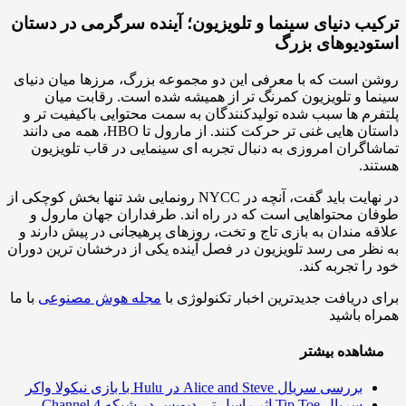
یب دنیای سینما و تلویزیون؛ آینده سرگرمی در دستان
ودیوهای بزرگ
 است که با معرفی این دو مجموعه بزرگ، مرزها میان دنیای
ا و تلویزیون کمرنگ تر از همیشه شده است. رقابت میان
رم ها سبب شده تولیدکنندگان به سمت محتوایی باکیفیت تر و
داستان هایی غنی تر حرکت کنند. از مارول تا HBO، همه می دانند
اگران امروزی به دنبال تجربه ای سینمایی در قاب تلویزیون
د.
در نهایت باید گفت، آنچه در NYCC رونمایی شد تنها بخش کوچکی از
ن محتواهایی است که در راه اند. طرفداران جهان مارول و
ه مندان به بازی تاج و تخت، روزهای پرهیجانی در پیش دارند و
ظر می رسد تلویزیون در فصل آینده یکی از درخشان ترین دوران
را تجربه کند.
 دریافت جدیدترین اخبار تکنولوژی با
مجله هوش مصنوعی
با ما
ه باشید
اهده بیشتر
بررسی سریال Alice and Steve در Hulu با بازی نیکولا واکر
سریال Tip Toe اثر راسل تی دیویس در شبکه Channel 4