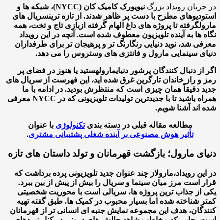
ریان رویداد بزرگ
نیویورک کامیک کان (NYCC)
، شبکه ها و
دیوهای مطرح با دست پر ظاهر شدند. از تازه ترین
سریال های
ل
گرفته تا پروژه های داغ الهام گرفته از
بازی تاج و تخت
، همه
 ها به آینده تلویزیون معطوف شده است. آنچه در این رویداد
ی شد، نوید دنیایی رنگارنگ تر و پرهیجان تر برای طرفداران
ی سینمایی مارول و فانتزی های وستروس را می دهد.
از دنبال کنندگان پرشور دنیای
مارول
هستید یا هنوز در فضای پر
و راز خاندان تارگرین غرق شده اید، این فهرست از سریال های
 دقیقاً همان چیزی است که منتظرش بودید. در ادامه با ما
همراه باشید تا با جدیدترین تولیدات تلویزیونی که در NYCC معرفی
اند آشنا شویم.
مطالعه مقاله قبلی در دسته بندی
تکنولوژی
با عنوان
تأثیر هوش مصنوعی بر آینده شغلی پشتیبانی مشتری
.
ای مارول؛ بازگشت قهرمانان و تولد داستان های تازه
ین رویداد،
مارول
از چند عنوان جدید تلویزیونی پرده برداشت که
 است مرز میان سینما و سریال را بیش از پیش از بین ببرد.
از جذاب ترین پروژه ها، سریالی است با محوریت شخصیتی
 شناخته شده اما بسیار محبوب در کمیک ها. طبق گفته تهیه
گان، هدف این مجموعه نمایش جنبه ای انسانی تر از قهرمانان
 جایی که مخاطب شاهد چالش های درونی در کنار نبردهای