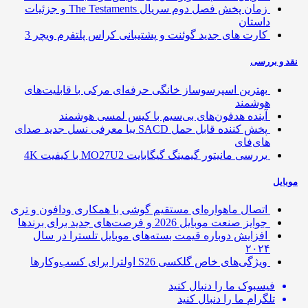
زمان پخش فصل دوم سریال The Testaments و جزئیات
داستان
کارت های جدید گوئنت و پشتیبانی کراس پلتفرم ویچر 3
 و بررسی
بهترین اسپرسوساز خانگی حرفه‌ای مرکی با قابلیت‌های
هوشمند
آینده هدفون‌های بی‌سیم با کیس لمسی هوشمند
پخش کننده قابل حمل SACD یبا معرفی نسل جدید صدای
های‌فای
بررسی مانیتور گیمینگ گیگابایت MO27U2 با کیفیت 4K
ایل
اتصال ماهواره‌ای مستقیم گوشی‌ با همکاری ودافون و تری
جوایز صنعت موبایل 2026 و فرصت‌های جدید برای برندها
افزایش دوباره قیمت بسته‌های موبایل تلسترا در سال
۲۰۲۴
ویژگی‌های خاص گلکسی S26 اولترا برای کسب‌وکارها
فیسبوک
ما را دنبال کنید
تلگرام
ما را دنبال کنید