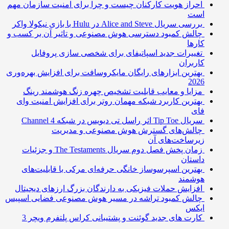
احراز هویت کارکنان چیست و چرا برای امنیت سازمان مهم
است
بررسی سریال Alice and Steve در Hulu با بازی نیکولا واکر
چالش کمبود دسترسی هوش مصنوعی و تاثیر آن بر کسب و
کارها
تغییرات جدید اسپاتیفای برای شخصی سازی پروفایل
کاربران
بهترین ابزارهای رایگان مایکروسافت برای افزایش بهره‌وری
2026
مزایا و معایب قابلیت تشخیص چهره زنگ هوشمند رینگ
بهترین کاربرد شبکه مهمان روتر برای افزایش امنیت وای
فای
سریال Tip Toe اثر راسل تی دیویس در شبکه Channel 4
چالش‌های گسترش هوش مصنوعی و مدیریت
زیرساخت‌های آن
زمان پخش فصل دوم سریال The Testaments و جزئیات
داستان
بهترین اسپرسوساز خانگی حرفه‌ای مرکی با قابلیت‌های
هوشمند
افزایش حملات فیزیکی به دارندگان بزرگ ارزهای دیجیتال
چالش کمبود تراشه در مسیر هوش مصنوعی فضایی اسپیس
ایکس
کارت های جدید گوئنت و پشتیبانی کراس پلتفرم ویچر 3