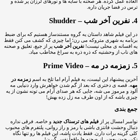
ده عمل کرده. هر صحنه با سایه ها و نورهای لرزان پر شده و
در فضا جریان داره.
ین فیلم شاهد داستان یه گروه مستندساز هستیم که برای ضبط
مه به شهری متروکه می رن؛ اما چیزی که کشف می کنن فقط
فسانه ی محلی نیست!
نفرین آخر شب
پر از جیغ، تعلیق و صحنه
ناب از وحشتیه که ذره ذره به سراغ مخاطب میاد.
ن پیشنهاد این لیست، یه فیلم آرام اما تلخ به اسم
زمزمه در
 قصه ی دختری که بعد از گم شدن خواهرش وارد دنیایی مه
 و مرموز می شه، جایی که هر صدای آرام می تونه نشون از یه
 باشه که از اون طرف مه زل زده بهش!
 بندی
بر امسال پر از
فیلم های ترسناک جدید
و خاصه. فرقی نداره
ل وحشت فانتزی باشی یا رمز و راز روانی، پلتفرم های محبوب
گزینه برات دارن. فقط یادت باشه، این فیلم ها رو تنها نگاه
 چون بعضی از صحنه ها واقعاً نفس گیرن!