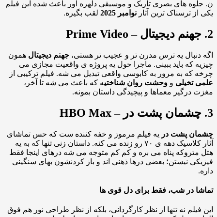
لوه های بصری تاریک و موسیقی دلهره آور باعث شده این فیلم
از ترسناک ترین آثار
نوامبر 2025
لقب بگیره.
دنبال یه ترس مدرن تر و عجیب تر هستی،
جهنم دیجیتال
همون
ه که باید ببینی. ماجرا حول یه پروژه ی واقعیت مجازی می
 که به مرور به کابوسی واقعی تبدیل می شه. فیلم ترکیبی از
 تخیلی
و
وحشت روان شناختی
ه که باعث می شه تا آخر،
 درگیر معماها و پیچیدگی داستان بمونه.
ان پشت در
یه فیلم مرموز و خفه کننده ست که حس تماشای
آثار کلاسیک دهه ی ۷۰ رو زنده می کنه. داستان زنی تنها که به یه
متروکه پناه می بره و کم کم متوجه می شه درهای اینجا فقط
کی نیستن؛ بعضی درها ذهنی اند و باز کردنشون بهای سنگینی
.
ا در شب، فقط برای دل قوی ها
فیلم نه تنها از نظر کارگردانی، بلکه از نظر طراحی نور هم فوق