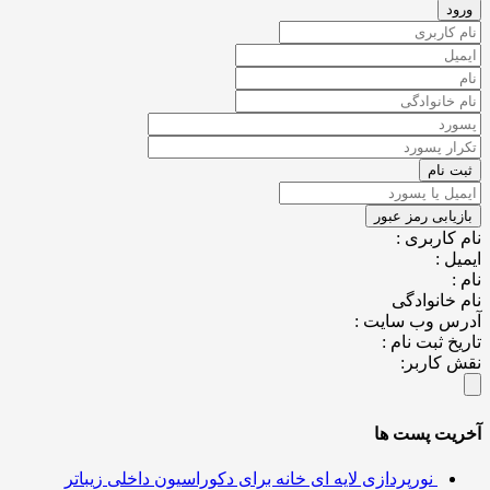
کاربری :
ل :
خانوادگی
س وب سایت :
خ ثبت نام :
کاربر:
یت پست ها
نورپردازی لایه ای خانه برای دکوراسیون داخلی زیباتر