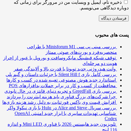
ذخیره نام، ایمیل و وبسایت من در مرورگر برای زمانی که
ره دیدگاهی می‌نویسم.
 های محبوب
بررسی مینی پی ‌سی Minisforum M1 با طراحی
منحصربه‌فرد و پورت‌های صوتی ممتاز
توقف شبکه فیشینگ مایکروسافت و یوروپل با عبور از احراز
هویت دو مرحله‌ای
وانت هیدروژنی جدید تویوتا با قدرت بالا و آلایندگی صفر
بررسی کامل بازی Silent Hill f با جزئیات داستان و گیم پلی
استاندارد جدید هوش مصنوعی تعبیه شده در کسب و کارها
محافظت از کسب و کار در برابر حملات بدافزارهای POS
بررسی بازی GreedFall و تجربه دنیای فانتزی در حال نابودی
چرا شرکت‌های بزرگ فناوری باید هزینه اینترنت را بپردازند
افزایش قیمت وی باکس فورتنایت به دلیل رشد هزینه بازی‌ها
بررسی سریال Alice and Steve در Hulu با بازی نیکولا واکر
شناسایی تهدیدات سایبری با ابزار جدید امنیتی OpenAI
Codex
تلویزیون جدید هایسنس 2026 با فناوری Mini LED و اندازه
116 اینچ