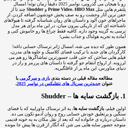
رو با هیجان می گذرونی، نوامبر 2025 دقیقاً زمان توئه! امسال
رم هایی مثل
HBO Max
،
Prime Video
و
Shudder
چند تا از
ترین آثار وحشت رو به صف پخش خودشون اضافه کردن. از
اهای خون آلود و داستان های روان شناسانه گرفته تا هیولاهای
اخته ای که از تاریکی بیرون میان، در این ماه برای هر مدل
 یه گزینه وجود داره. کافیه فقط چراغ ها رو خاموش کنی و
ه یه تجربه هولناک و جذاب بشی!
 طور که دیده می شه، امسال ژانر ترسناک حسابی داغه!
ردان های جدید با ترکیب فضای کلاسیک و جلوه های مدرن،
 هایی ساختن که حتی قلب جسورترین تماشاگرها رو هم می
نه. از ارواح انتقام جو گرفته تا داستان های پررمز و راز در
ی متاورس، این ماه پر از غافلگیریه.
مطالعه مقاله قبلی در دسته بندی
بازی و سرگرمی
با
عنوان
جدیدترین سریال های نتفلیکس در نوامبر 2025
.
ن فیلم،
بازگشت سایه ها
، یه اثر ترسناک ماوراییه که با فضای
ن و پرتعلیق خودش حسابی روح و روان آدمو تکون می ده.
ان درباره ی خانواده ایه که بعد از نقل مکان به یه خونه قدیمی
ه حضور سایه هایی می شن که انگار از قرن ها پیش جا مونده