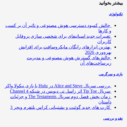
تر بخوانید
ولوژی
چالش کمبود دسترسی هوش مصنوعی و تاثیر آن بر کسب
و کارها
تغییرات جدید اسپاتیفای برای شخصی سازی پروفایل
کاربران
بهترین ابزارهای رایگان مایکروسافت برای افزایش
بهره‌وری 2026
چالش‌های گسترش هوش مصنوعی و مدیریت
زیرساخت‌های آن
ی و سرگرمی
بررسی سریال Alice and Steve در Hulu با بازی نیکولا واکر
سریال Tip Toe اثر راسل تی دیویس در شبکه Channel 4
زمان پخش فصل دوم سریال The Testaments و جزئیات
داستان
کارت های جدید گوئنت و پشتیبانی کراس پلتفرم ویچر 3
 و بررسی