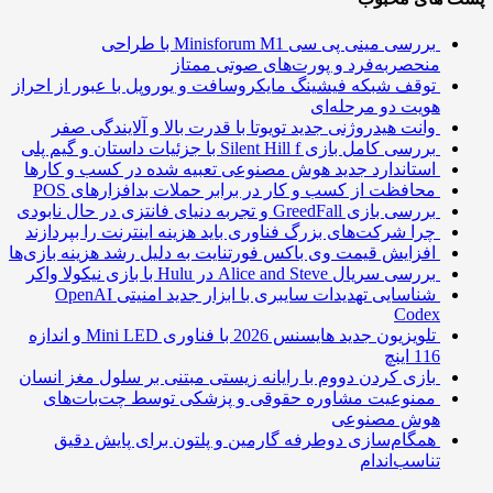
بررسی مینی پی ‌سی Minisforum M1 با طراحی
منحصربه‌فرد و پورت‌های صوتی ممتاز
توقف شبکه فیشینگ مایکروسافت و یوروپل با عبور از احراز
هویت دو مرحله‌ای
وانت هیدروژنی جدید تویوتا با قدرت بالا و آلایندگی صفر
بررسی کامل بازی Silent Hill f با جزئیات داستان و گیم پلی
استاندارد جدید هوش مصنوعی تعبیه شده در کسب و کارها
محافظت از کسب و کار در برابر حملات بدافزارهای POS
بررسی بازی GreedFall و تجربه دنیای فانتزی در حال نابودی
چرا شرکت‌های بزرگ فناوری باید هزینه اینترنت را بپردازند
افزایش قیمت وی باکس فورتنایت به دلیل رشد هزینه بازی‌ها
بررسی سریال Alice and Steve در Hulu با بازی نیکولا واکر
شناسایی تهدیدات سایبری با ابزار جدید امنیتی OpenAI
Codex
تلویزیون جدید هایسنس 2026 با فناوری Mini LED و اندازه
116 اینچ
بازی کردن دووم با رایانه زیستی مبتنی بر سلول مغز انسان
ممنوعیت مشاوره حقوقی و پزشکی توسط چت‌بات‌های
هوش مصنوعی
همگام‌سازی دوطرفه گارمین و پلتون برای پایش دقیق
تناسب‌اندام