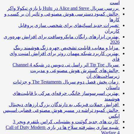
است
بررسی سریال Alice and Steve در Hulu با بازی نیکولا واکر
چالش کمبود دسترسی هوش مصنوعی و تاثیر آن بر کسب و
کارها
تغییرات جدید اسپاتیفای برای شخصی سازی پروفایل
کاربران
بهترین ابزارهای رایگان مایکروسافت برای افزایش بهره‌وری
2026
مزایا و معایب قابلیت تشخیص چهره زنگ هوشمند رینگ
بهترین کاربرد شبکه مهمان روتر برای افزایش امنیت وای
فای
سریال Tip Toe اثر راسل تی دیویس در شبکه Channel 4
چالش‌های گسترش هوش مصنوعی و مدیریت
زیرساخت‌های آن
زمان پخش فصل دوم سریال The Testaments و جزئیات
داستان
بهترین اسپرسوساز خانگی حرفه‌ای مرکی با قابلیت‌های
هوشمند
افزایش حملات فیزیکی به دارندگان بزرگ ارزهای دیجیتال
چالش کمبود تراشه در مسیر هوش مصنوعی فضایی اسپیس
ایکس
کارت های جدید گوئنت و پشتیبانی کراس پلتفرم ویچر 3
شبیه سازی پیشرفته سلاح ها در بازی Call of Duty Modern
Warfare 4