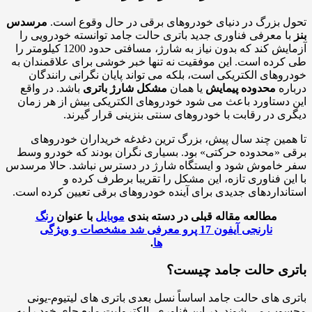
 بزرگ در دنیای خودروهای برقی در حال وقوع است.
مرسدس
ا معرفی فناوری جدید باتری حالت جامد توانسته خودرویی را
آزمایش کند که بدون نیاز به شارژ، مسافتی حدود 1200 کیلومتر را
رده است. این موفقیت نه تنها خبر خوشی برای علاقمندان به
وهای الکتریکی است، بلکه می تواند پایان نگرانی رانندگان
ره
محدوده پیمایش
یا همان
مشکل شارژ باتری
باشد. در واقع
دستاورد باعث می شود خودروهای الکتریکی بیش از هر زمان
ی در رقابت با خودروهای سنتی بنزینی قرار گیرند.
مین چند سال پیش، بزرگ ترین دغدغه خریداران خودروهای
 «محدوده حرکتی» بود. بسیاری نگران بودند که خودرو وسط
خاموش شود و ایستگاه شارژ در دسترس نباشد. حالا مرسدس
ین فناوری تازه، این مشکل را تقریبا برطرف کرده و
نداردهای جدیدی برای آینده خودروهای برقی تعیین کرده است.
مطالعه مقاله قبلی در دسته بندی
موبایل
با عنوان
رنگ
نارنجی آیفون 17 پرو معرفی شد مشخصات و ویژگی
ها
.
ری حالت جامد چیست؟
ی های حالت جامد اساساً نسل بعدی باتری های لیتیوم-یونی
ب می شوند. در این فناوری، الکترولیت مایع جای خود را به