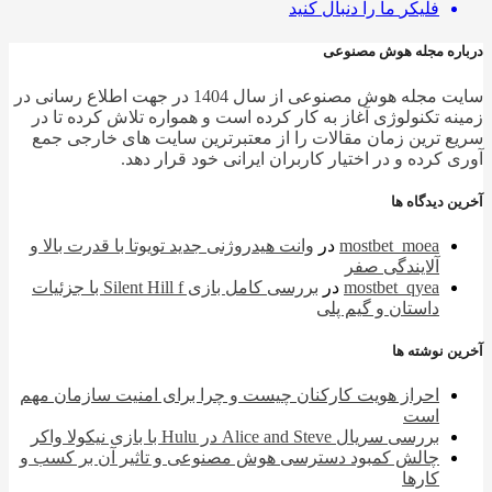
فلیکر
ما را دنبال کنید
ره مجله هوش مصنوعی
سایت مجله هوش مصنوعی از سال 1404 در جهت اطلاع رسانی در
ه تکنولوژی آغاز به کار کرده است و همواره تلاش کرده تا در
 ترین زمان مقالات را از معتبرترین سایت های خارجی جمع
 کرده و در اختیار کاربران ایرانی خود قرار دهد.
 دیدگاه ها
mostbet_moea
در
وانت هیدروژنی جدید تویوتا با قدرت بالا و
آلایندگی صفر
mostbet_qyea
در
بررسی کامل بازی Silent Hill f با جزئیات
داستان و گیم پلی
 نوشته ها
احراز هویت کارکنان چیست و چرا برای امنیت سازمان مهم
است
بررسی سریال Alice and Steve در Hulu با بازی نیکولا واکر
چالش کمبود دسترسی هوش مصنوعی و تاثیر آن بر کسب و
کارها