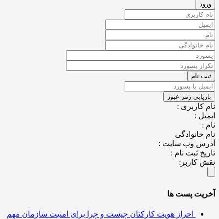
کاربری :
ل :
خانوادگی
س وب سایت :
خ ثبت نام :
کاربر:
یت پست ها
احراز هویت کارکنان چیست و چرا برای امنیت سازمان مهم