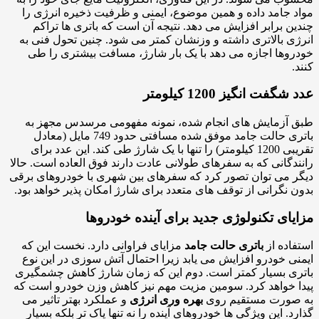
 جامد داده و همین موضوع، ایمنی و ظرفیت ذخیره انرژی را
ن برابر افزایش می دهد. نتیجه آن است که باتری ها تراکم
ی بالاتری داشته و وزنشان کمتر می شود. چنین تحول فنی به
وها اجازه می دهد با یک بار شارژ، مسافت بیشتری را طی
.
گفت انگیز 1200 کیلومتر
آزمایش های انجام شده، نمونه مفهومی مرسدس مجهز به
باتری حالت جامد موفق شده مسافتی حدود 749 مایل (معادل
تقریبی 1200 کیلومتر) را تنها با یک شارژ طی کند. این عدد برای
دگانی که به سفرهای طولانی عادت دارند فوق العاده است. حالا
 می توان تصور کرد که سفرهای بین شهری با خودروهای برقی
 نگرانی از توقف های متعدد برای شارژ امکان پذیر خواهد بود.
یای تکنولوژی جدید برای آینده خودروها
اده از
باتری حالت جامد
مزایای فراوانی دارد. نخست این که
ی خودرو افزایش می یابد زیرا احتمال آتش سوزی در این نوع
ی بسیار کمتر است. دوم این که زمان شارژ کاهش چشمگیری
 خواهد کرد. سومین مزیت مهم نیز کاهش وزن خودرو است که
صورت مستقیم روی
بهره وری انرژی
و عملکرد بهتر تاثیر می
د. این ویژگی ها خودروهای آینده را نه تنها پاک تر بلکه بسیار