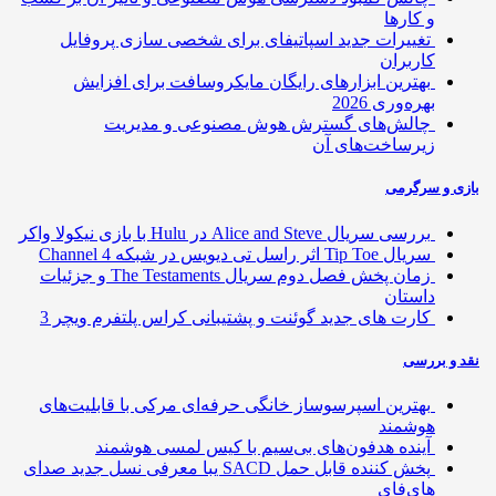
و کارها
تغییرات جدید اسپاتیفای برای شخصی سازی پروفایل
کاربران
بهترین ابزارهای رایگان مایکروسافت برای افزایش
بهره‌وری 2026
چالش‌های گسترش هوش مصنوعی و مدیریت
زیرساخت‌های آن
ی و سرگرمی
بررسی سریال Alice and Steve در Hulu با بازی نیکولا واکر
سریال Tip Toe اثر راسل تی دیویس در شبکه Channel 4
زمان پخش فصل دوم سریال The Testaments و جزئیات
داستان
کارت های جدید گوئنت و پشتیبانی کراس پلتفرم ویچر 3
 و بررسی
بهترین اسپرسوساز خانگی حرفه‌ای مرکی با قابلیت‌های
هوشمند
آینده هدفون‌های بی‌سیم با کیس لمسی هوشمند
پخش کننده قابل حمل SACD یبا معرفی نسل جدید صدای
های‌فای