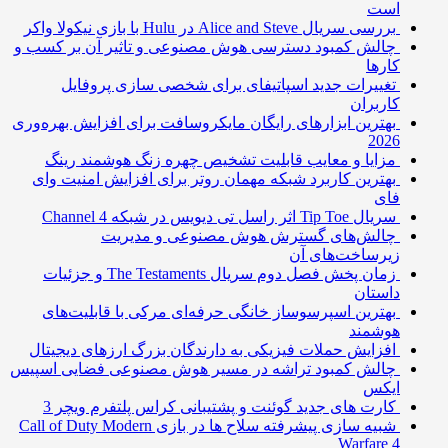
است
بررسی سریال Alice and Steve در Hulu با بازی نیکولا واکر
چالش کمبود دسترسی هوش مصنوعی و تاثیر آن بر کسب و
کارها
تغییرات جدید اسپاتیفای برای شخصی سازی پروفایل
کاربران
بهترین ابزارهای رایگان مایکروسافت برای افزایش بهره‌وری
2026
مزایا و معایب قابلیت تشخیص چهره زنگ هوشمند رینگ
بهترین کاربرد شبکه مهمان روتر برای افزایش امنیت وای
فای
سریال Tip Toe اثر راسل تی دیویس در شبکه Channel 4
چالش‌های گسترش هوش مصنوعی و مدیریت
زیرساخت‌های آن
زمان پخش فصل دوم سریال The Testaments و جزئیات
داستان
بهترین اسپرسوساز خانگی حرفه‌ای مرکی با قابلیت‌های
هوشمند
افزایش حملات فیزیکی به دارندگان بزرگ ارزهای دیجیتال
چالش کمبود تراشه در مسیر هوش مصنوعی فضایی اسپیس
ایکس
کارت های جدید گوئنت و پشتیبانی کراس پلتفرم ویچر 3
شبیه سازی پیشرفته سلاح ها در بازی Call of Duty Modern
Warfare 4