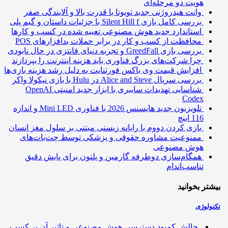
هویت دو مرحله‌ای
وانت هیدروژنی جدید تویوتا با قدرت بالا و آلایندگی صفر
بررسی کامل بازی Silent Hill f با جزئیات داستان و گیم پلی
استاندارد جدید هوش مصنوعی تعبیه شده در کسب و کارها
محافظت از کسب و کار در برابر حملات بدافزارهای POS
بررسی بازی GreedFall و تجربه دنیای فانتزی در حال نابودی
چرا شرکت‌های بزرگ فناوری باید هزینه اینترنت را بپردازند
افزایش قیمت وی باکس فورتنایت به دلیل رشد هزینه بازی‌ها
بررسی سریال Alice and Steve در Hulu با بازی نیکولا واکر
شناسایی تهدیدات سایبری با ابزار جدید امنیتی OpenAI
Codex
تلویزیون جدید هایسنس 2026 با فناوری Mini LED و اندازه
116 اینچ
بازی کردن دووم با رایانه زیستی مبتنی بر سلول مغز انسان
ممنوعیت مشاوره حقوقی و پزشکی توسط چت‌بات‌های
هوش مصنوعی
همگام‌سازی دوطرفه گارمین و پلتون برای پایش دقیق
تناسب‌اندام
تر بخوانید
ولوژی
چالش کمبود دسترسی هوش مصنوعی و تاثیر آن بر کسب