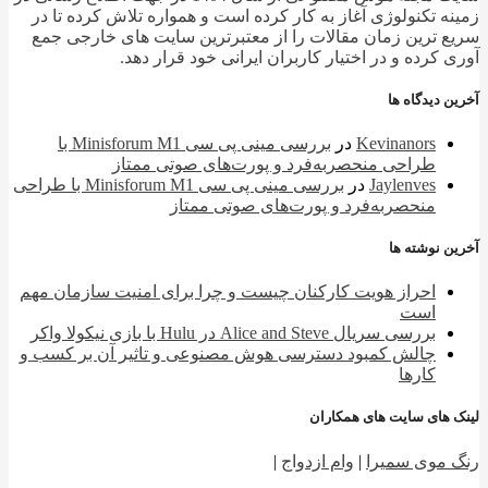
ه تکنولوژی آغاز به کار کرده است و همواره تلاش کرده تا در
 ترین زمان مقالات را از معتبرترین سایت های خارجی جمع
 کرده و در اختیار کاربران ایرانی خود قرار دهد.
 دیدگاه ها
Kevinanors
در
بررسی مینی پی ‌سی Minisforum M1 با
طراحی منحصربه‌فرد و پورت‌های صوتی ممتاز
Jaylenves
در
بررسی مینی پی ‌سی Minisforum M1 با طراحی
منحصربه‌فرد و پورت‌های صوتی ممتاز
 نوشته ها
احراز هویت کارکنان چیست و چرا برای امنیت سازمان مهم
است
بررسی سریال Alice and Steve در Hulu با بازی نیکولا واکر
چالش کمبود دسترسی هوش مصنوعی و تاثیر آن بر کسب و
کارها
 های سایت های همکاران
 موی سمیرا
|
وام ازدواج
|