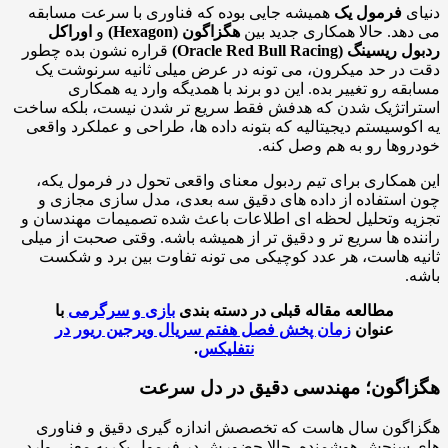
ی
فرمول یک
همیشه جایی بوده که فناوری با سرعت مسابقه
هد. حالا همکاری جدید بین
هگزاگون (Hexagon)
و
اوراکل
ینگ (Oracle Red Bull Racing)
قراره نشون بده چطور
در حد میکرون، می تونه در عرض میلی ثانیه سرنوشت یک
قه رو تغییر بده. این دو برند با همدیگه وارد یه همکاری
راتژیک شدن که هدفش فقط سریع تر شدن نیست، بلکه ساخت
کوسیستم دیجیتالیه که بتونه داده ها، طراحی و عملکرد واقعی
وها رو به هم وصل کنه.
همکاری برای تیم ردبول معنای واقعی تحول در فرمول یکه،
استفاده از داده های دقیق سه بعدی، مدل سازی مجازی و
ه وتحلیل لحظه ای اطلاعات باعث شده تصمیمات مهندسان و
ده ها سریع تر و دقیق تر از همیشه باشه. وقتی صحبت از میلی
ه هاست، هر عدد کوچیکی می تونه تفاوت بین برد و شکست
.
مطالعه مقاله قبلی در دسته بندی
بازی و سرگرمی
با
عنوان
زمان پخش فصل هفتم سریال ویرجین ریور در
نتفلیکس
.
اگون؛ مهندسی دقیق در دل سرعت
گون سال هاست که تخصصش اندازه گیری دقیق و فناوری
سنجش هوشمنده. حالا حضورش در فرمول یک به معنی وارد