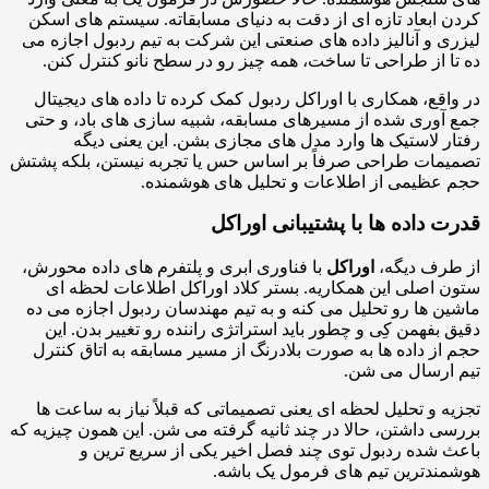
 ابعاد تازه ای از دقت به دنیای مسابقاته. سیستم های اسکن
ی و آنالیز داده های صنعتی این شرکت به تیم ردبول اجازه می
ا از طراحی تا ساخت، همه چیز رو در سطح نانو کنترل کنن.
اقع، همکاری با اوراکل ردبول کمک کرده تا داده های دیجیتال
آوری شده از مسیرهای مسابقه، شبیه سازی های باد، و حتی
ر لاستیک ها وارد مدل های مجازی بشن. این یعنی دیگه
مات طراحی صرفاً بر اساس حس یا تجربه نیستن، بلکه پشتش
عظیمی از اطلاعات و تحلیل های هوشمنده.
 داده ها با پشتیبانی اوراکل
طرف دیگه،
اوراکل
با فناوری ابری و پلتفرم های داده محورش،
 اصلی این همکاریه. بستر کلاد اوراکل اطلاعات لحظه ای
ن ها رو تحلیل می کنه و به تیم مهندسان ردبول اجازه می ده
 بفهمن کِی و چطور باید استراتژی راننده رو تغییر بدن. این
از داده ها به صورت بلادرنگ از مسیر مسابقه به اتاق کنترل
ارسال می شن.
ه و تحلیل لحظه ای یعنی تصمیماتی که قبلاً نیاز به ساعت ها
ی داشتن، حالا در چند ثانیه گرفته می شن. این همون چیزیه که
 شده ردبول توی چند فصل اخیر یکی از سریع ترین و
ندترین تیم های فرمول یک باشه.