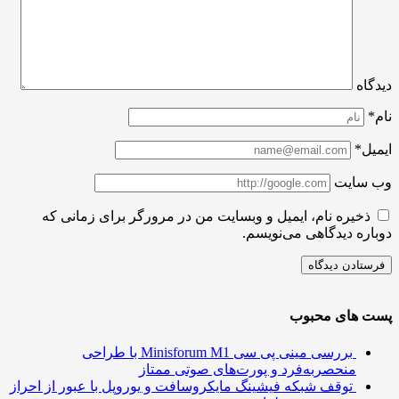
اه
ل*
سایت
ذخیره نام، ایمیل و وبسایت من در مرورگر برای زمانی که
ره دیدگاهی می‌نویسم.
 های محبوب
بررسی مینی پی ‌سی Minisforum M1 با طراحی
منحصربه‌فرد و پورت‌های صوتی ممتاز
توقف شبکه فیشینگ مایکروسافت و یوروپل با عبور از احراز