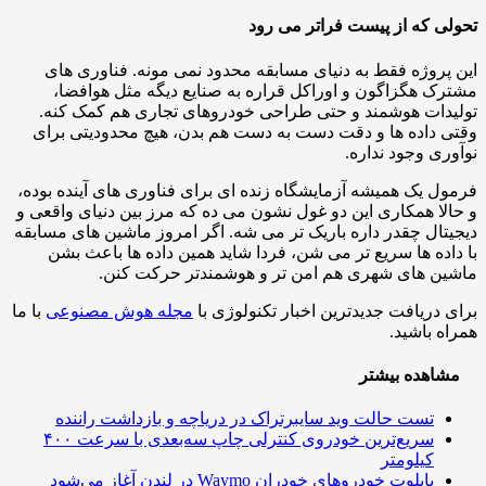
ی که از پیست فراتر می رود
پروژه فقط به دنیای مسابقه محدود نمی مونه. فناوری های
ک هگزاگون و اوراکل قراره به صنایع دیگه مثل هوافضا،
دات هوشمند و حتی طراحی خودروهای تجاری هم کمک کنه.
 داده ها و دقت دست به دست هم بدن، هیچ محدودیتی برای
ری وجود نداره.
ل یک همیشه آزمایشگاه زنده ای برای فناوری های آینده بوده،
لا همکاری این دو غول نشون می ده که مرز بین دنیای واقعی و
تال چقدر داره باریک تر می شه. اگر امروز ماشین های مسابقه
اده ها سریع تر می شن، فردا شاید همین داده ها باعث بشن
ن های شهری هم امن تر و هوشمندتر حرکت کنن.
 دریافت جدیدترین اخبار تکنولوژی با
مجله هوش مصنوعی
با ما
ه باشید.
اهده بیشتر
تست حالت وید سایبرتراک در دریاچه و بازداشت راننده
سریع‌ترین خودروی کنترلی چاپ سه‌بعدی با سرعت ۴۰۰
کیلومتر
پایلوت خودروهای خودران Waymo در لندن آغاز می‌شود