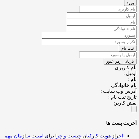
کاربری :
ل :
خانوادگی
س وب سایت :
خ ثبت نام :
کاربر:
یت پست ها
احراز هویت کارکنان چیست و چرا برای امنیت سازمان مهم