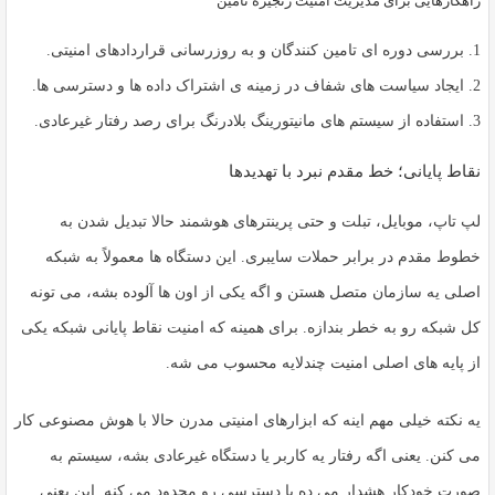
راهکارهایی برای مدیریت امنیت زنجیره تامین
1. بررسی دوره ای تامین کنندگان و به روزرسانی قراردادهای امنیتی.
2. ایجاد سیاست های شفاف در زمینه ی اشتراک داده ها و دسترسی ها.
3. استفاده از سیستم های مانیتورینگ بلادرنگ برای رصد رفتار غیرعادی.
نقاط پایانی؛ خط مقدم نبرد با تهدیدها
لپ تاپ، موبایل، تبلت و حتی پرینترهای هوشمند حالا تبدیل شدن به
خطوط مقدم در برابر حملات سایبری. این دستگاه ها معمولاً به شبکه
اصلی یه سازمان متصل هستن و اگه یکی از اون ها آلوده بشه، می تونه
کل شبکه رو به خطر بندازه. برای همینه که
امنیت نقاط پایانی شبکه
یکی
از پایه های اصلی امنیت چندلایه محسوب می شه.
یه نکته خیلی مهم اینه که ابزارهای امنیتی مدرن حالا با هوش مصنوعی کار
می کنن. یعنی اگه رفتار یه کاربر یا دستگاه غیرعادی بشه، سیستم به
صورت خودکار هشدار می ده یا دسترسی رو محدود می کنه. این یعنی