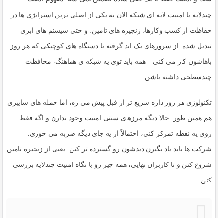
چندلایه
یا
امنیت لایه ای شبکه
الان به یکی از اصلی ترین استراتژی ها در
حفاظت از کسب وکارها، زنجیره های تامین، و حتی سیستم های ابری
تبدیل شده. از سرورهای بک اند گرفته تا دستگاه های کوچیکی که هر روز
باهاشون کار می کنی—همه باید توی یه شبکه ی هماهنگ، محافظت
چندسطحی داشته باشن.
تکنولوژی هر روز داره سریع تر از قبل پیش می ره، اما حمله های سایبری
هم همین طور. حالا دیگه مرزهای سنتی امنیت وجود ندارن و اگه فقط
روی یه نقطه تمرکز کنی، احتمالاً از یه جای دیگه ضربه می خوری.
شرکت ها باید یاد بگیرن دیدشون رو گسترده تر کنن. یعنی از زنجیره تامین
شروع کنن و تا کاربران نهایی، همه چیز رو با نگاه
امنیت چندلایه
بررسی
کنن.