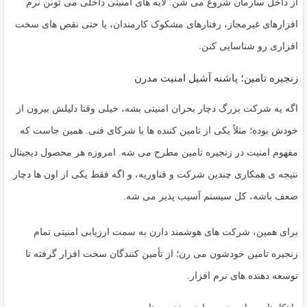
از داخل سازمان شروع می شن. لایه های امنیتی داخلی می تونن نرم
افزارهای غیرمجاز، رفتارهای مشکوک کارمندان، یا حتی نقص های سخت
افزاری رو شناسایی کنن.
زنجیره تامین؛ پاشنه آشیل امنیت مدرن
اگه یه شرکت بزرگ دچار بحران امنیتی بشه، خیلی وقتا دلیلش بیرون از
خودش بوده؛ مثلاً یکی از تامین کننده ها یا شرکای فنی. همین جاست که
مفهوم
امنیت در زنجیره تامین
مطرح می شه. امروزه هر محصول دیجیتال
نتیجه ی همکاری چندین شرکت و فناوریه، و اگه فقط یکی از اون ها دچار
ضعف باشه، کل سیستم آسیب پذیر می شه.
برای همین، شرکت های هوشمند دارن به سمت ارزیابی امنیتی تمام
زنجیره تامین خودشون می رن؛ از تأمین کنندگان سخت افزار گرفته تا
توسعه دهنده های نرم افزار.