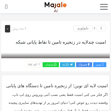
0
9 ماه پیش
تکنولوژی
امنیت چندلایه در زنجیره تامین تا نقاط پایانی شبکه
بازدید 242
کپی لینک
توییتر
فیسبوک
تلگرام
واتساپ
امنیت لایه ای نوین؛ از زنجیره تامین تا دستگاه های پایانی
اگر فکر می کنی امنیت فقط یعنی نصب آنتی ویروس روی لپ تاپ،
وقتشه دیدت رو عوض کنی! دنیای امروز پر از تهدیدهای سایبری پیچیده
ست و امنیت فقط با یک قفل ساده تضمین نمی شه. مفهوم
امنیت