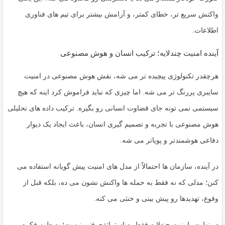
واکنش سریع تر، خطای کمتر، و آرامش بیشتر برای تیم های فناوری
اطلاعات.
آینده امنیت چندلایه؛ ترکیب انسان و هوش مصنوعی
هرچقدر تکنولوژی پیچیده تر می شه، نقش هوش مصنوعی در امنیت
سایبری پررنگ تر می شه. اما چیزی که نباید فراموش کرد اینه که هیچ
سیستمی نمی تونه جای قضاوت انسانی رو بگیره. ترکیب داده های تحلیلی
هوش مصنوعی با تجربه و تصمیم گیری انسان، باعث ایجاد یک دیوار
دفاعی هوشمندتر و پویاتر می شه.
در آینده، سازمان ها احتمالاً از مدل های
امنیت پیش گویانه
استفاده می
کنن؛ مدلی که نه فقط به حمله ها واکنش نشون می ده، بلکه قبل از
وقوع، تهدیدها رو پیش بینی و خنثی می کنه.
در نهایت، امنیت چندلایه فقط یه استراتژی فنی نیست؛ یه طرز فکره.