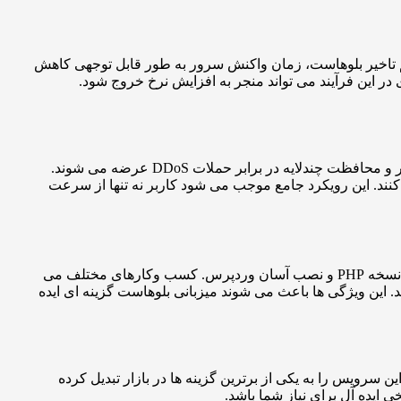
م تاخیر بلوهاست، زمان واکنش سرور به طور قابل توجهی کاهش
 در این فرآیند می تواند منجر به افزایش نرخ خروج شود.
بلوهاست علاوه بر تمرکز بر سرعت، امنیت را نیز در اولویت قرار داده است. سرورهای این شرکت با SSL پیش فرض، پشتیبان گیری خودکار و محافظت چندلایه در برابر حملات DDoS عرضه می شوند.
کنند. این رویکرد جامع موجب می شود کاربر نه تنها از سرعت
بلوهاست در سرویس جدیدش امکان تنظیم های پیشرفته برای توسعه دهندگان را نیز فراهم کرده است؛ از دسترسی SSH گرفته تا مدیریت نسخه PHP و نصب آسان وردپرس. کسب وکارهای مختلف می
NVMe و گواهی نامه های امنیتی رایگان بهره مند شوند. این ویژگی ها باعث می شوند میزبانی بلوهاست گزینه ای ایده
رویس را به یکی از برترین گزینه ها در بازار تبدیل کرده
ایده آل برای نیاز شما باشد.