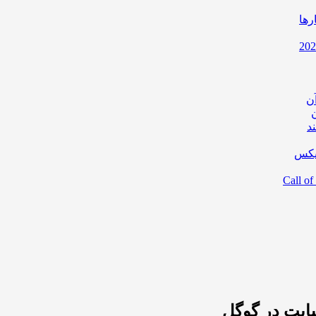
رها
ن
د
یکس
ایت در گوگل