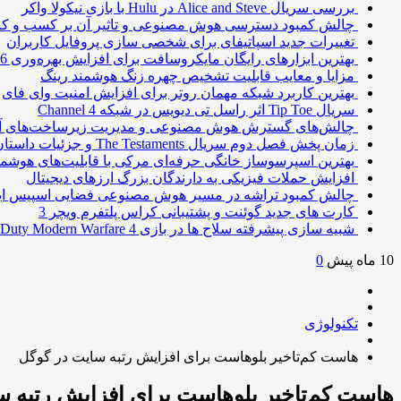
بررسی سریال Alice and Steve در Hulu با بازی نیکولا واکر
چالش کمبود دسترسی هوش مصنوعی و تاثیر آن بر کسب و کا
تغییرات جدید اسپاتیفای برای شخصی سازی پروفایل کاربران
بهترین ابزارهای رایگان مایکروسافت برای افزایش بهره‌وری 2026
مزایا و معایب قابلیت تشخیص چهره زنگ هوشمند رینگ
بهترین کاربرد شبکه مهمان روتر برای افزایش امنیت وای فای
سریال Tip Toe اثر راسل تی دیویس در شبکه Channel 4
چالش‌های گسترش هوش مصنوعی و مدیریت زیرساخت‌های آ
زمان پخش فصل دوم سریال The Testaments و جزئیات داستان
بهترین اسپرسوساز خانگی حرفه‌ای مرکی با قابلیت‌های هوشمن
افزایش حملات فیزیکی به دارندگان بزرگ ارزهای دیجیتال
چالش کمبود تراشه در مسیر هوش مصنوعی فضایی اسپیس ا
کارت های جدید گوئنت و پشتیبانی کراس پلتفرم ویچر 3
شبیه سازی پیشرفته سلاح ها در بازی Call of Duty Modern Warfare 4
10 ماه پیش
0
تکنولوژی
هاست کم‌تاخیر بلوهاست برای افزایش رتبه سایت در گوگل
هاست کم‌تاخیر بلوهاست برای افزایش رتبه س