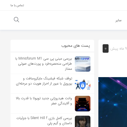
تماس با ما
سایر
پست های محبوب
0
9 ماه پیش
بررسی مینی پی ‌سی Minisforum M1 با
طراحی منحصربه‌فرد و پورت‌های صوتی
ممتاز
توقف شبکه فیشینگ مایکروسافت و
یوروپل با عبور از احراز هویت دو مرحله‌ای
وانت هیدروژنی جدید تویوتا با قدرت بالا
و آلایندگی صفر
بررسی کامل بازی Silent Hill f با جزئیات
داستان و گیم پلی