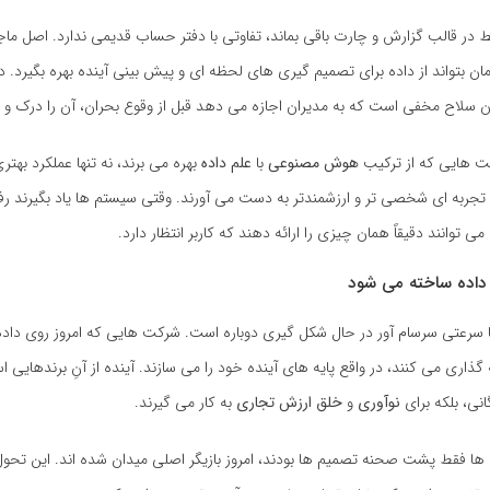
ط در قالب گزارش و چارت باقی بماند، تفاوتی با دفتر حساب قدیمی ندارد. اصل ماج
ن بتواند از داده برای تصمیم گیری های لحظه ای و پیش بینی آینده بهره بگیرد. د
سلاح مخفی است که به مدیران اجازه می دهد قبل از وقوع بحران، آن را درک و ک
ت هایی که از ترکیب
هوش مصنوعی
با
علم داده
بهره می برند، نه تنها عملکرد بهتری
تجربه ای شخصی تر و ارزشمندتر به دست می آورند. وقتی سیستم ها یاد بگیرند رفت
ی توانند دقیقاً همان چیزی را ارائه دهند که کاربر انتظار دارد.
ا داده ساخته می شود
ا سرعتی سرسام آور در حال شکل گیری دوباره است. شرکت هایی که امروز روی دا
ذاری می کنند، در واقع پایه های آینده خود را می سازند. آینده از آنِ برندهایی ا
انی، بلکه برای
نوآوری
و
خلق ارزش تجاری
به کار می گیرند.
ده ها فقط پشت صحنه تصمیم ها بودند، امروز بازیگر اصلی میدان شده اند. این تحول