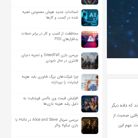
استاندارد جدید هوش مصنوعی تعبیه
شده در کسب و کارها
محافظت از کسب و کار در برابر حملات
بدافزارهای POS
بررسی بازی GreedFall و تجربه دنیای
فانتزی در حال نابودی
چرا شرکت‌های بزرگ فناوری باید هزینه
اینترنت را بپردازند
افزایش قیمت وی باکس فورتنایت به
دلیل رشد هزینه بازی‌ها
ند که
داده
دیگر
وقتی صحبت از
بررسی سریال Alice and Steve در Hulu با
ت. مهم این
بازی نیکولا واکر