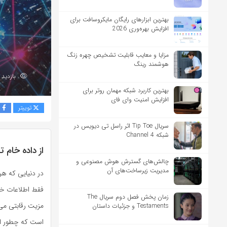
بهترین ابزارهای رایگان مایکروسافت برای
افزایش بهره‌وری 2026
مزایا و معایب قابلیت تشخیص چهره زنگ
هوشمند رینگ
بازدید 256
بهترین کاربرد شبکه مهمان روتر برای
افزایش امنیت وای فای
توییتر
ف
سریال Tip Toe اثر راسل تی دیویس در
شبکه Channel 4
از داده خام 
چالش‌های گسترش هوش مصنوعی و
مدیریت زیرساخت‌های آن
در دنیایی که هر
فقط اطلاعات خ
زمان پخش فصل دوم سریال The
مزیت رقابتی می
Testaments و جزئیات داستان
است که چطور از