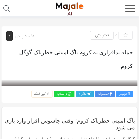
0
تکنولوژی
10 ماه پیش
حمله بدافزاری به کروم باگ امنیتی خطرناک گوگل
کروم
بازدید 245
توییتر
فیسبوک
تلگرام
واتساپ
کپی لینک
باگ امنیتی خطرناک کروم؛ وقتی جاسوس افزار وارد بازی
می شود
گوگل کروم دوباره سوژهٔ داغ دنیای
امنیت سایبری
شده است. طبق گزارش