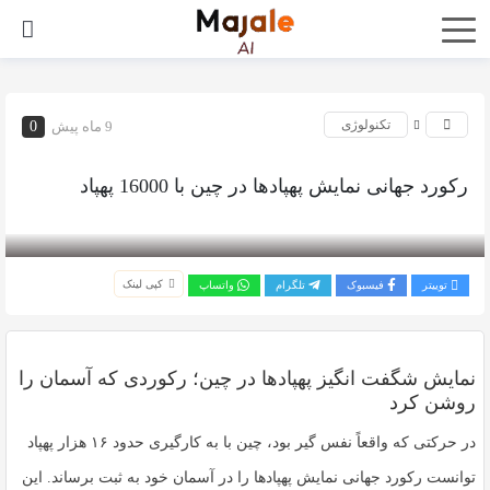
تکنولوژی
9 ماه پیش
0
رکورد جهانی نمایش پهپادها در چین با 16000 پهپاد
بازدید 266
کپی لینک
توییتر
فیسبوک
تلگرام
واتساپ
نمایش شگفت انگیز پهپادها در چین؛ رکوردی که آسمان را
روشن کرد
در حرکتی که واقعاً نفس گیر بود، چین با به کارگیری حدود ۱۶ هزار پهپاد
توانست
رکورد جهانی نمایش پهپادها
را در آسمان خود به ثبت برساند. این