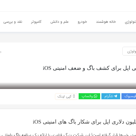
نولوژی
خانه هوشمند
خودرو
علم و دانش
کامپوتر
نقد و بررسی
ولوژی
10 ما
ی اپل برای کشف باگ و ضعف امنیتی iOS
یسبوک
تلگرام
واتساپ
کپی لینک
یون دلاری اپل برای شکار باگ های امنیتی iOS
 صدر خبرها قرار گرفته است! این شرکت بزرگ فناوری با ارائه یک
برنامه باگ باونتی 