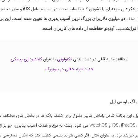
و هکرهای حرفه ای را تشویق کند تا نقاط ضعف در سیستم عامل
iOS
و سایر محصو
تا سقف
دو میلیون دلار
برای بزرگ ترین آسیب پذیری ها تعیین شده است. این بر
امنیت آیفون
افزایش
و حفاظت از داده های کاربران است.
مطالعه مقاله قبلی در دسته بندی
تکنولوژی
با عنوان
کلاهبرداری پیامکی
جدید تورم جعلی در نیویورک
.
باگ باونتی اپل
اپل، این برنامه شامل پاداش هایی متنوع برای کشف باگ ها در بخش های مختلف 
iOS، iPadOS، macOS، tvOS و watchOS می شود. بسته به نوع و شدت آسیب پذیری، جو
یر خواهد بود. به عنوان مثال، اگر کسی بتواند نقصی کشف کند که امکان دسترسی غی