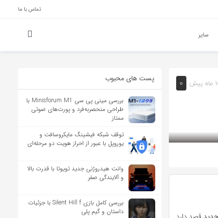
تماس با ما
سایر
پست های محبوب
0
ه پیش
بررسی مینی پی ‌سی Minisforum M1 با
طراحی منحصربه‌فرد و پورت‌های صوتی
ممتاز
توقف شبکه فیشینگ مایکروسافت و
یوروپل با عبور از احراز هویت دو مرحله‌ای
وانت هیدروژنی جدید تویوتا با قدرت بالا
و آلایندگی صفر
بررسی کامل بازی Silent Hill f با جزئیات
داستان و گیم پلی
جدید
قصد دارد