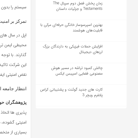
زمان پخش فصل دوم سریال The
سیستم را بدون د
Testaments و جزئیات داستان
تمرکز بر امنیت
بهترین اسپرسوساز خانگی حرفه‌ای مرکی با
قابلیت‌های هوشمند
اپل در سال های
محیطی ایمن تر ب
افزایش حملات فیزیکی به دارندگان بزرگ
ارزهای دیجیتال
گذارند. با توج
این شرکت تاکید
چالش کمبود تراشه در مسیر هوش
مصنوعی فضایی اسپیس ایکس
نقض امنیتی ایفا
انتظار جامعه ا
کارت های جدید گوئنت و پشتیبانی کراس
پلتفرم ویچر 3
پژوهشگران حو
پذیری ها اتخاذ ک
امنیتی گشوده، ب
بسیاری از متخصص