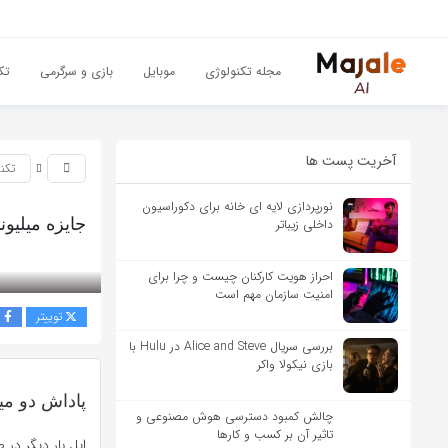
مجله تکنولوژی
موبایل
بازی و سرگرمی
تک
آخریت پست ها
تکن
نورپردازی لایه ای خانه برای دکوراسیون
جایزه میلیون
داخلی زیباتر
بازدید 292
احراز هویت کارکنان چیست و چرا برای
امنیت سازمان مهم است
توییتر
ف
بررسی سریال Alice and Steve در Hulu با
بازی نیکولا واکر
پاداش دو میل
چالش کمبود دسترسی هوش مصنوعی و
تاثیر آن بر کسب و کارها
اپل بار دیگر در