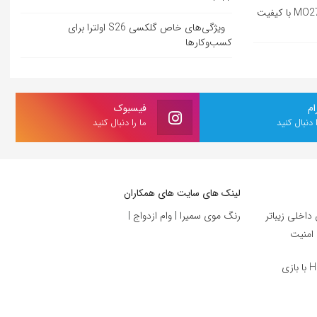
بررسی مانیتور گیمینگ گیگابایت MO27U2 با کیفیت
ویژگی‌های خاص گلکسی S26 اولترا برای
کسب‌وکارها
ام
فیسبوک
ا دنبال کنید
ما را دنبال کنید
لینک های سایت های همکاران
داخلی زیباتر
رنگ موی سمیرا
|
وام ازدواج
|
 امنیت
بررسی سریال Alice and Steve در Hulu با بازی