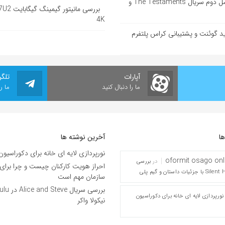
زمان پخش فصل دوم سریال The Testaments و
4K
 گوئنت و پشتیبانی کراس پلتفرم
آپارات
تلگر
ما را دنبال کنید
ما ر
ها
آخرین نوشته ها
نورپردازی لایه ای خانه برای دکوراسیون 
oformit osago onl
در
بررسی
احراز هویت کارکنان چیست و چرا برای
سازمان مهم است
نورپردازی لایه ای خانه برای دکوراسیون
نیکولا واکر