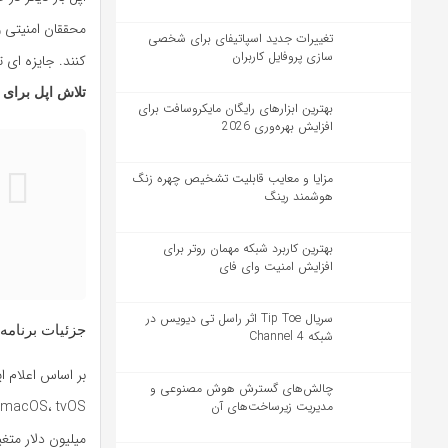
محققان امنیتی 
تغییرات جدید اسپاتیفای برای شخصی
سازی پروفایل کاربران
کنند. جایزه ای 
تلاش اپل برای 
بهترین ابزارهای رایگان مایکروسافت برای
افزایش بهره‌وری 2026
مزایا و معایب قابلیت تشخیص چهره زنگ
هوشمند رینگ
بهترین کاربرد شبکه مهمان روتر برای
افزایش امنیت وای فای
سریال Tip Toe اثر راسل تی دیویس در
جزئیات برنامه 
شبکه Channel 4
بر اساس اعلام 
چالش‌های گسترش هوش مصنوعی و
مدیریت زیرساخت‌های آن
میلیون دلار متغ