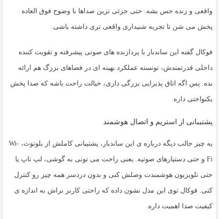
واقعی و زنده حس بشه. حتی جزئی ترین صداها با وضوح فوق العاده
پخش می شن تا تجربه شنیداری واقعی تری داشته باشی.
فوکال گفته این ساندبار با پردازنده های صوتی پیشرفته و تقویت کننده
داخلی قدرتمندش، تونسته عملکرد بهینه ای در فضاهای بزرگ هم ارائه
بده. پس اگه اتاق پذیرایی بزرگی داری، خیالت راحت باشه که صدا پخش
یکنواختی داره.
پشتیبانی از استریم و اتصال هوشمند
یه چیز جالب دیگه درباره ی این ساندبار، پشتیبانی کاملش از بلوتوث، Wi-
Fi و حتی دستیارهای صوتیه. یعنی راحت می تونی به گوشی، لپ تاپ یا
حتی تلویزیون هوشمندت وصلش کنی و بدون دردسر همه چیز رو کنترل
کنی. فوکال توی این مدل نشون داده که راحتی کاربر براش به اندازه ی
کیفیت صدا اهمیت داره.