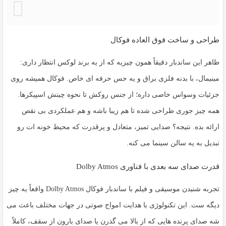
طراحی و ساخت فوق العاده فوکال
ظاهر این ساندبار دقیقاً همون چیزیه که از یه برند لوکس انتظار داری:
مینیمال، با بدنه فلزی براق و یه حس حرفه ای خاص. فوکال همیشه روی
جزئیات وسواس خاصی داره؛ از جنس روکش تا نحوه چینش اسپیکرها.
همه چیز جوری طراحی شده تا هم زیبا باشه و هم عملکردی بی نقص
ارائه بده. نتیجه؟ صدایی تمیز، متعادل و پرقدرت که محیط خونه ات رو
تبدیل به یه سالن سینما می کنه.
قدرت صدای سه بعدی با فناوری Dolby Atmos
تجربه شنیدن موسیقی و فیلم با
ساندبار فوکال Dolby Atmos
واقعاً یه چیز
دیگه ست. این تکنولوژی با هدایت امواج صوتی در جهات مختلف باعث می
شه صدای پرنده هایی که از بالا می گذرن یا صدای بارون از سقف، کاملاً