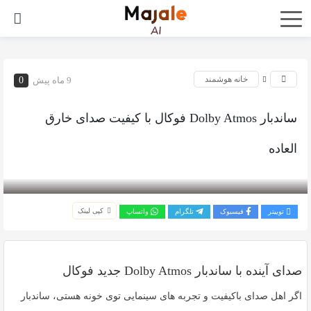
خانه هوشمند
9 ماه پیش
0
ساندبار Dolby Atmos فوکال با کیفیت صدای خارق
العاده
بازدید 288
کپی لینک
توییتر
فیسبوک
تلگرام
واتساپ
صدای آینده با ساندبار Dolby Atmos جدید فوکال
اگر اهل صدای باکیفیت و تجربه های سینمایی توی خونه هستی، ساندبار