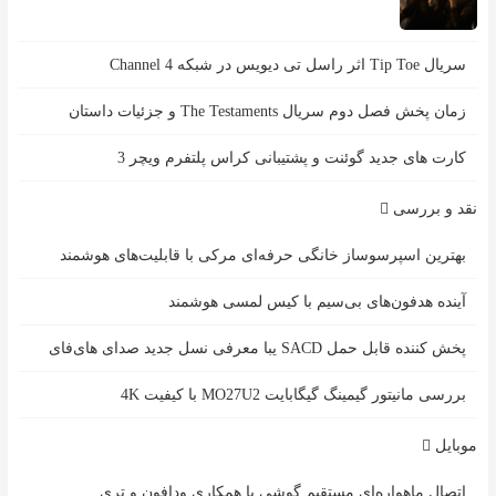
سریال Tip Toe اثر راسل تی دیویس در شبکه Channel 4
زمان پخش فصل دوم سریال The Testaments و جزئیات داستان
کارت های جدید گوئنت و پشتیبانی کراس پلتفرم ویچر 3
نقد و بررسی
بهترین اسپرسوساز خانگی حرفه‌ای مرکی با قابلیت‌های هوشمند
آینده هدفون‌های بی‌سیم با کیس لمسی هوشمند
پخش کننده قابل حمل SACD یبا معرفی نسل جدید صدای های‌فای
بررسی مانیتور گیمینگ گیگابایت MO27U2 با کیفیت 4K
موبایل
اتصال ماهواره‌ای مستقیم گوشی‌ با همکاری ودافون و تری