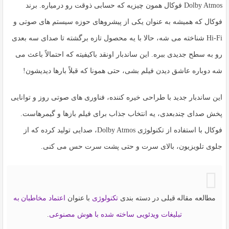
Dolby Atmos فوکال
همون چیزیه که حسابی ذوقت رو درمیاره. برند
فوکال که همیشه به عنوان یکی از پیشروهای حوزه
سیستم های صوتی و
Hi-Fi
شناخته می شه، حالا با یه محصول تازه برگشته تا صدای سه بعدی
رو به سطح جدیدی ببره. این ساندبار اونقد باکیفیته که احتمالاً باعث می
شه دوباره عاشق دیدن فیلم بشی، حتی همونا که قبلاً بارها دیدیشون!
این ساندبار جدید با طراحی خیره کننده، فناوری های صوتی روز و توانایی
پخش صدای چندبعدی، یه انتخاب جذاب برای فیلم بازها و گیمرهاست.
فوکال با استفاده از تکنولوژی
Dolby Atmos
، صدایی تولید کرده که از
جلوی تلویزیون، بالای سرت و حتی پشت سرت حس می کنی.
مطالعه مقاله قبلی در دسته بندی
تکنولوژی
با عنوان
اعتماد مخاطبان به
تبلیغات ویدئویی ساخته شده با هوش مصنوعی
.