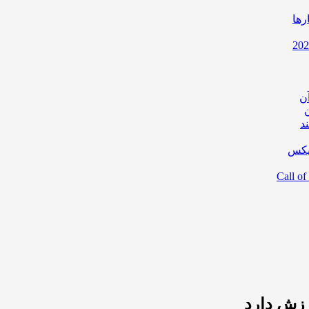
رها
ن
د
یکس
رزش دارد