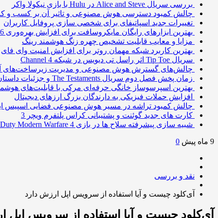
بررسی سریال Alice and Steve در Hulu با بازی نیکولا واکر
چالش کمبود دسترسی هوش مصنوعی و تاثیر آن بر کسب و کا
تغییرات جدید اسپاتیفای برای شخصی سازی پروفایل کاربران
بهترین ابزارهای رایگان مایکروسافت برای افزایش بهره‌وری 2026
مزایا و معایب قابلیت تشخیص چهره زنگ هوشمند رینگ
بهترین کاربرد شبکه مهمان روتر برای افزایش امنیت وای فای
سریال Tip Toe اثر راسل تی دیویس در شبکه Channel 4
چالش‌های گسترش هوش مصنوعی و مدیریت زیرساخت‌های آ
زمان پخش فصل دوم سریال The Testaments و جزئیات داستان
بهترین اسپرسوساز خانگی حرفه‌ای مرکی با قابلیت‌های هوشمن
افزایش حملات فیزیکی به دارندگان بزرگ ارزهای دیجیتال
چالش کمبود تراشه در مسیر هوش مصنوعی فضایی اسپیس ا
کارت های جدید گوئنت و پشتیبانی کراس پلتفرم ویچر 3
شبیه سازی پیشرفته سلاح ها در بازی Call of Duty Modern Warfare 4
9 ماه پیش
0
نقد و بررسی
آی‌کلود چیست و آیا استفاده از سرویس اپل ارزش دارد
آی‌کلود چیست و آیا استفاده از سرویس اپل ا