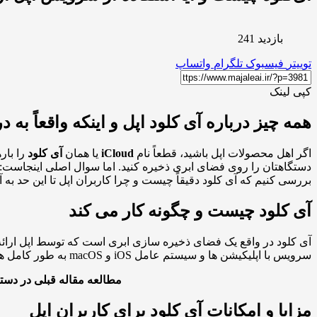
بازدید 241
توییتر
فیسبوک
تلگرام
واتساپ
کپی لینک
همه چیز درباره آی کلود اپل و اینکه واقعاً به د
اگر اهل محصولات اپل باشید، قطعاً نام
iCloud
یا همان
آی کلود
را بار
دستگاهتان را روی فضای ابری ذخیره کنید. اما سوال اصلی اینجاست: آیا
بررسی کنیم که آی کلود دقیقاً چیست و چرا کاربران اپل تا این حد به آن
آی کلود چیست و چگونه کار می کند
آی کلود در واقع یک فضای ذخیره سازی ابری است که توسط اپل ارائه شده 
سرویس با اپلیکیشن ها و سیستم عامل iOS و macOS به طور کامل هماهنگ است، طوری که تقریباً همه چیز به شکل خودکار بین دستگاه هایتان همگام می شود.
مطالعه مقاله قبلی در دست
مزایا و امکانات آی کلود برای کاربران اپل