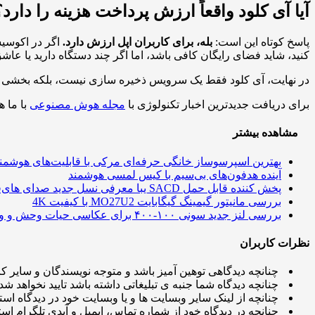
آیا آی کلود واقعاً ارزش پرداخت هزینه را دارد؟
پاسخ کوتاه این است:
بله، برای کاربران اپل ارزش دارد.
اگر در اکوسیس
کنید، شاید فضای رایگان کافی باشد، اما اگر چند دستگاه دارید یا عاش
در نهایت، آی کلود فقط یک سرویس ذخیره سازی نیست، بلکه بخشی از 
برای دریافت جدیدترین اخبار تکنولوژی با
مجله هوش مصنوعی
با ما ه
مشاهده بیشتر
بهترین اسپرسوساز خانگی حرفه‌ای مرکی با قابلیت‌های هوشمن
آینده هدفون‌های بی‌سیم با کیس لمسی هوشمند
پخش کننده قابل حمل SACD یبا معرفی نسل جدید صدای های‌فای
بررسی مانیتور گیمینگ گیگابایت MO27U2 با کیفیت 4K
بررسی لنز جدید سونی ۱۰۰-۴۰۰ برای عکاسی حیات وحش و ورزش
نظرات کاربران
چنانچه دیدگاهی توهین آمیز باشد و متوجه نویسندگان و سایر کار
چنانچه دیدگاه شما جنبه ی تبلیغاتی داشته باشد تایید نخواهد شد.
چنانچه از لینک سایر وبسایت ها و یا وبسایت خود در دیدگاه استف
چنانچه در دیدگاه خود از شماره تماس، ایمیل و آیدی تلگرام استف