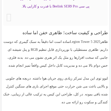
پی سی Beelink SER9 Pro با قدرت و کارایی بالا
.
طراحی و کیفیت ساخت؛ ظاهری خفن اما ساده
ظاهر
Legion Tower 5 2025
ساده است اما دقیقاً به سبک گیمری که دوست
داریم: ظاهری مستطیلی با نورپردازی قابل تنظیم RGB و پنل شیشه ای
جانبی که سخت افزارها رو مثل یک اثر هنری نشون می ده. بدنه فلزی،
حس دوام بالا می ده و مدیریت کابل داخل کیس واقعاً تمیز انجام شده.
لنوو توی این مدل تمرکز زیادی روی جریان هوا داشته. دریچه های جلویی
و بالایی باعث می شن حرارت حتی موقع اجرای بازی های سنگین کنترل
شده باقی بمونه. در کل، طراحی این کیس یه ترکیب عالی از زیبایی، خنک
کنندگی و سکوت رو ارائه می ده.