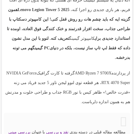
اگه دنبال یه سیستم
گیمینگ حرفه ای
هستی که بتونه بدون ذره ای افت
فریم، هر بازی جدیدی رو اجرا کنه،
Lenovo Legion Tower 5 2025
همون
گزینه ایه که باید چشم هات رو روش قفل کنی! این کامپیوتر دسکتاپ با
طراحی جذاب، سخت افزار قدرتمند و خنک کنندگی فوق العاده، اومده تا
استاندارد جدیدی برای
کامپیوتر گیمینگ
تعریف کنه. لنوو با این مدل نشون
داده که فقط لپ تاپ ساز نیست، بلکه در دنیای
PC گیمینگ
هم می تونه
بدرخشه.
از پردازنده
AMD Ryzen 7 9700X
گرفته تا کارت گرافیک
NVIDIA GeForce
RTX 4070 Super
، هر قطعه توی لنوو لیجن تاور 5 جدید فریاد می زنه
«قدرت خالص!» ظاهر کیس با نور RGB جذاب و طراحی خلوت و مدرنش
هم به همون اندازه دلرباست.
مطالعه مقاله قبلی در دسته بندی
نقد و بررسی
با عنوان
بررسی مینی