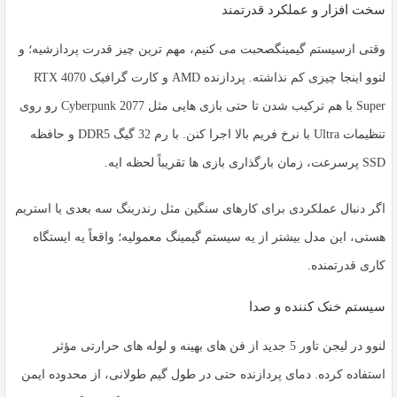
سخت افزار و عملکرد قدرتمند
وقتی از
سیستم گیمینگ
صحبت می کنیم، مهم ترین چیز قدرت پردازشیه؛ و
لنوو اینجا چیزی کم نذاشته. پردازنده AMD و کارت گرافیک RTX 4070
Super با هم ترکیب شدن تا حتی بازی هایی مثل Cyberpunk 2077 رو روی
تنظیمات Ultra با نرخ فریم بالا اجرا کنن. با رم 32 گیگ DDR5 و حافظه
SSD پرسرعت، زمان بارگذاری بازی ها تقریباً لحظه ایه.
اگر دنبال عملکردی برای کارهای سنگین مثل رندرینگ سه بعدی یا استریم
هستی، این مدل بیشتر از یه سیستم گیمینگ معمولیه؛ واقعاً یه ایستگاه
کاری قدرتمنده.
سیستم خنک کننده و صدا
لنوو در لیجن تاور 5 جدید از فن های بهینه و لوله های حرارتی مؤثر
استفاده کرده. دمای پردازنده حتی در طول گیم طولانی، از محدوده ایمن