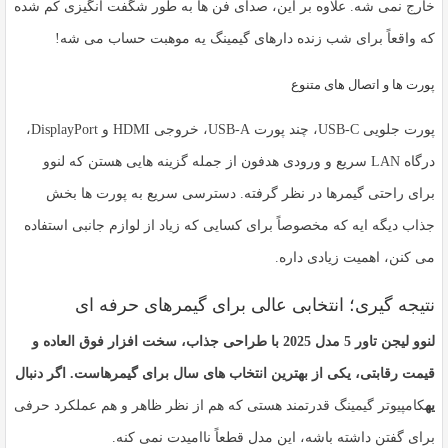
خارج نمی شه. علاوه بر این، صدای فن ها به طور شگفت انگیزی کم شده
که واقعاً برای شب زنده دارهای گیمینگ یه موهبت حساب می شه!
پورت ها و اتصال های متنوع
پورت جلویی USB-C، چند پورت USB-A، خروجی HDMI و DisplayPort،
درگاه LAN سریع و ورودی هدفون از جمله گزینه هایی هستن که لنوو
برای راحتی گیمرها در نظر گرفته. دسترسی سریع به پورت ها بخش
جذاب دیگه ایه که مخصوصاً برای کسایی که زیاد از لوازم جانبی استفاده
می کنن، اهمیت زیادی داره.
نتیجه گیری؛ انتخابی عالی برای گیمرهای حرفه ای
لنوو لیجن تاور 5 مدل 2025 با طراحی جذاب، سخت افزار فوق العاده و
قیمت رقابتی، یکی از بهترین انتخاب های سال برای گیمرهاست. اگر دنبال
یه
کامپیوتر گیمینگ قدرتمند
هستی که هم از نظر ظاهر و هم عملکرد حرفی
برای گفتن داشته باشه، این مدل قطعاً ناامیدت نمی کنه.