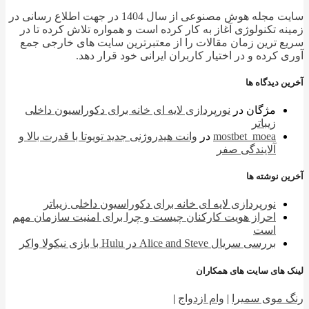
سایت مجله هوش مصنوعی از سال 1404 در جهت اطلاع رسانی در
ه تکنولوژی آغاز به کار کرده است و همواره تلاش کرده تا در
 ترین زمان مقالات را از معتبرترین سایت های خارجی جمع
 کرده و در اختیار کاربران ایرانی خود قرار دهد.
 دیدگاه ها
مژگان
در
نورپردازی لایه ای خانه برای دکوراسیون داخلی
زیباتر
mostbet_moea
در
وانت هیدروژنی جدید تویوتا با قدرت بالا و
آلایندگی صفر
 نوشته ها
نورپردازی لایه ای خانه برای دکوراسیون داخلی زیباتر
احراز هویت کارکنان چیست و چرا برای امنیت سازمان مهم
است
بررسی سریال Alice and Steve در Hulu با بازی نیکولا واکر
 های سایت های همکاران
 موی سمیرا
|
وام ازدواج
|