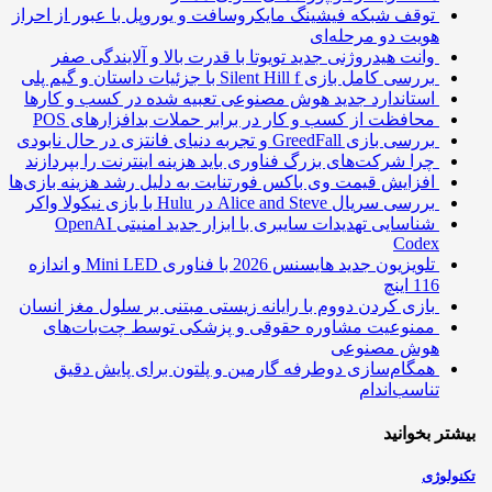
توقف شبکه فیشینگ مایکروسافت و یوروپل با عبور از احراز
هویت دو مرحله‌ای
وانت هیدروژنی جدید تویوتا با قدرت بالا و آلایندگی صفر
بررسی کامل بازی Silent Hill f با جزئیات داستان و گیم پلی
استاندارد جدید هوش مصنوعی تعبیه شده در کسب و کارها
محافظت از کسب و کار در برابر حملات بدافزارهای POS
بررسی بازی GreedFall و تجربه دنیای فانتزی در حال نابودی
چرا شرکت‌های بزرگ فناوری باید هزینه اینترنت را بپردازند
افزایش قیمت وی باکس فورتنایت به دلیل رشد هزینه بازی‌ها
بررسی سریال Alice and Steve در Hulu با بازی نیکولا واکر
شناسایی تهدیدات سایبری با ابزار جدید امنیتی OpenAI
Codex
تلویزیون جدید هایسنس 2026 با فناوری Mini LED و اندازه
116 اینچ
بازی کردن دووم با رایانه زیستی مبتنی بر سلول مغز انسان
ممنوعیت مشاوره حقوقی و پزشکی توسط چت‌بات‌های
هوش مصنوعی
همگام‌سازی دوطرفه گارمین و پلتون برای پایش دقیق
تناسب‌اندام
تر بخوانید
ولوژی