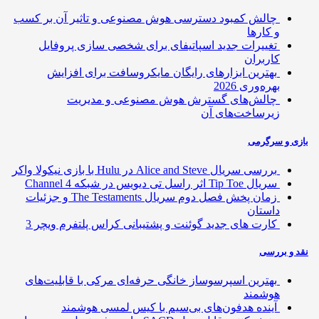
چالش کمبود دسترسی هوش مصنوعی و تاثیر آن بر کسب
و کارها
تغییرات جدید اسپاتیفای برای شخصی سازی پروفایل
کاربران
بهترین ابزارهای رایگان مایکروسافت برای افزایش
بهره‌وری 2026
چالش‌های گسترش هوش مصنوعی و مدیریت
زیرساخت‌های آن
ی و سرگرمی
بررسی سریال Alice and Steve در Hulu با بازی نیکولا واکر
سریال Tip Toe اثر راسل تی دیویس در شبکه Channel 4
زمان پخش فصل دوم سریال The Testaments و جزئیات
داستان
کارت های جدید گوئنت و پشتیبانی کراس پلتفرم ویچر 3
 و بررسی
بهترین اسپرسوساز خانگی حرفه‌ای مرکی با قابلیت‌های
هوشمند
آینده هدفون‌های بی‌سیم با کیس لمسی هوشمند