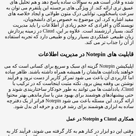
و قادر است هم به سوالات ساده پاسخ دهد و هم تحلیل های
 تری ارائه کند. از ویژگی های برجسته این پلتفرم می توان به
 پاسخگویی، توانایی درک متون طولانی و ایجاد خلاصه های
 اشاره کرد. این موضوع به خصوص برای دانشجویان،
ندگان و افرادی که حجم زیادی از اطلاعات را باید مدیریت
کنند، بسیار ارزشمند است. علاوه بر این، Claud در زمینه پردازش
 طبیعی عملکردی بسیار روان و طبیعی دارد که تجربه استفاده
ن را جذاب تر می کند.
 Notepin در مدیریت اطلاعات
اپلیکیشن Notepin گزینه ای سبک و سریع برای کسانی است که می
ند یادداشت هایشان را همیشه همراه داشته باشند. ظاهر ساده
کاربردی آن باعث می شود تمرکز کاربر از دست نرود و فرآیند
ن بی وقفه پیش برود. نکته مثبت اینجاست که در ترکیب با
Claud، یادداشت ها می توانند به طور خودکار ساختاربندی شوند و
پیشنهادهای هوشمند برای بهبود متن یا سازماندهی بهتر محتوا
ارائه گردد. این مسئله باعث می شود Notepin فراتر از یک دفترچه
 به ابزاری هوشمند برای رشد فردی و حرفه ای بدل شود.
و Notepin در عمل
 این دو ابزار در کنار هم به کار گرفته می شوند، فرآیند کار به