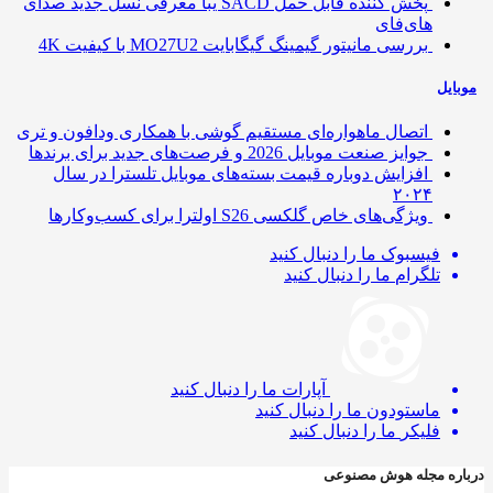
پخش کننده قابل حمل SACD یبا معرفی نسل جدید صدای
های‌فای
بررسی مانیتور گیمینگ گیگابایت MO27U2 با کیفیت 4K
ایل
اتصال ماهواره‌ای مستقیم گوشی‌ با همکاری ودافون و تری
جوایز صنعت موبایل 2026 و فرصت‌های جدید برای برندها
افزایش دوباره قیمت بسته‌های موبایل تلسترا در سال
۲۰۲۴
ویژگی‌های خاص گلکسی S26 اولترا برای کسب‌وکارها
فیسبوک
ما را دنبال کنید
تلگرام
ما را دنبال کنید
آپارات
ما را دنبال کنید
ماستودون
ما را دنبال کنید
فلیکر
ما را دنبال کنید
ره مجله هوش مصنوعی