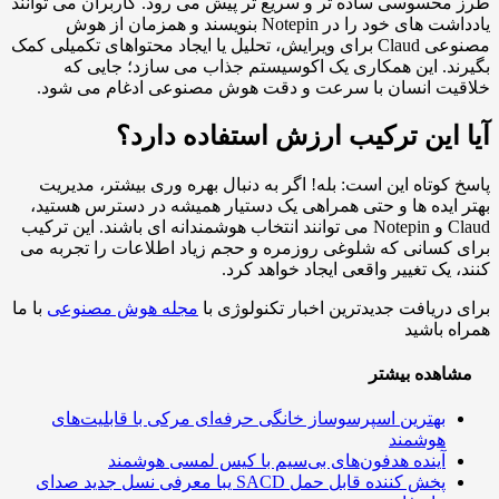
محسوسی ساده تر و سریع تر پیش می رود. کاربران می توانند
یادداشت های خود را در Notepin بنویسند و همزمان از هوش
مصنوعی Claud برای ویرایش، تحلیل یا ایجاد محتواهای تکمیلی کمک
ند. این همکاری یک اکوسیستم جذاب می سازد؛ جایی که
یت انسان با سرعت و دقت هوش مصنوعی ادغام می شود.
 این ترکیب ارزش استفاده دارد؟
 کوتاه این است: بله! اگر به دنبال بهره وری بیشتر، مدیریت
 ایده ها و حتی همراهی یک دستیار همیشه در دسترس هستید،
Claud و Notepin می توانند انتخاب هوشمندانه ای باشند. این ترکیب
 کسانی که شلوغی روزمره و حجم زیاد اطلاعات را تجربه می
، یک تغییر واقعی ایجاد خواهد کرد.
 دریافت جدیدترین اخبار تکنولوژی با
مجله هوش مصنوعی
با ما
ه باشید
اهده بیشتر
بهترین اسپرسوساز خانگی حرفه‌ای مرکی با قابلیت‌های
هوشمند
آینده هدفون‌های بی‌سیم با کیس لمسی هوشمند
پخش کننده قابل حمل SACD یبا معرفی نسل جدید صدای