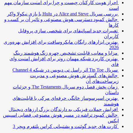
احراز هویت کارکنان چیست و چرا برای امنیت سازمان مهم
است
بررسی سریال Alice and Steve در Hulu با بازی نیکولا واکر
چالش کمبود دسترسی هوش مصنوعی و تاثیر آن بر کسب و
کارها
تغییرات جدید اسپاتیفای برای شخصی سازی پروفایل
کاربران
بهترین ابزارهای رایگان مایکروسافت برای افزایش بهره‌وری
2026
مزایا و معایب قابلیت تشخیص چهره زنگ هوشمند رینگ
بهترین کاربرد شبکه مهمان روتر برای افزایش امنیت وای
فای
سریال Tip Toe اثر راسل تی دیویس در شبکه Channel 4
چالش‌های گسترش هوش مصنوعی و مدیریت
زیرساخت‌های آن
زمان پخش فصل دوم سریال The Testaments و جزئیات
داستان
بهترین اسپرسوساز خانگی حرفه‌ای مرکی با قابلیت‌های
هوشمند
افزایش حملات فیزیکی به دارندگان بزرگ ارزهای دیجیتال
چالش کمبود تراشه در مسیر هوش مصنوعی فضایی اسپیس
ایکس
کارت های جدید گوئنت و پشتیبانی کراس پلتفرم ویچر 3