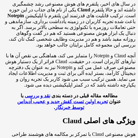
سال های اخیر، پلتفرم های هوش مصنوعی رشد چشمگیری
ه اند و حالا پلتفرم
Claud
یکی از نام های جذاب در این حوزه
 ترکیب قابلیت های قدرتمند این پلتفرم با اپلیکیشن
Notepin
 شده تجربه کاربران در زمینه یادداشت برداری، سازماندهی و
تعاملات روزمره با تکنولوژی به سطحی بالاتر برسد. اگر به
ل یک ابزار هوش مصنوعی هستید که هم در گفت وگوهای
نه مفید باشد و هم در مدیریت وظایف شخصی کمک تان کند،
ی این مجموعه کامل برایتان جالب خواهد بود.
آنچه Claud و Notepin را متمایز می کند، هماهنگی بی نقص آن ها با
نیازهای کاربران است. در حقیقت، Claud فراتر از یک دستیار هوش
مصنوعی صرف عمل می کند و Notepin نیز به عنوان یک دفترچه
تال کارآمد، بستر ایده آلی برای ثبت و مدیریت اطلاعات ایجاد
ماید. همین ترکیب سبب می شود کاربر یک تجربه روان و
رچه داشته باشد که در کمتر اپلیکیشنی دیده می شود.
مطالعه مقاله قبلی در دسته بندی
نقد و بررسی
با
عنوان
تجربه اولین تست کفش جدید و عجیب آدیداس
توسط خبرنگار
.
گی های اصلی Claud
هوش مصنوعی Claud با تمرکز بر مکالمه های هوشمند طراحی