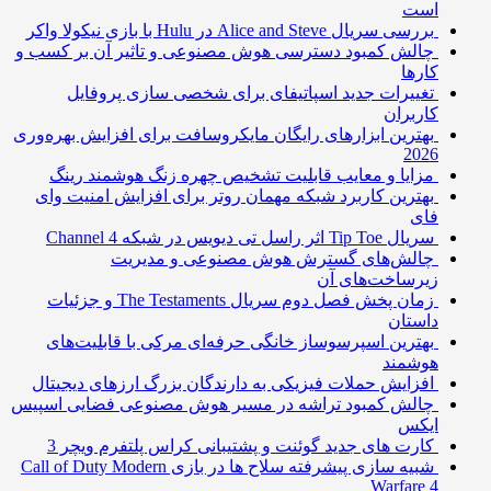
است
بررسی سریال Alice and Steve در Hulu با بازی نیکولا واکر
چالش کمبود دسترسی هوش مصنوعی و تاثیر آن بر کسب و
کارها
تغییرات جدید اسپاتیفای برای شخصی سازی پروفایل
کاربران
بهترین ابزارهای رایگان مایکروسافت برای افزایش بهره‌وری
2026
مزایا و معایب قابلیت تشخیص چهره زنگ هوشمند رینگ
بهترین کاربرد شبکه مهمان روتر برای افزایش امنیت وای
فای
سریال Tip Toe اثر راسل تی دیویس در شبکه Channel 4
چالش‌های گسترش هوش مصنوعی و مدیریت
زیرساخت‌های آن
زمان پخش فصل دوم سریال The Testaments و جزئیات
داستان
بهترین اسپرسوساز خانگی حرفه‌ای مرکی با قابلیت‌های
هوشمند
افزایش حملات فیزیکی به دارندگان بزرگ ارزهای دیجیتال
چالش کمبود تراشه در مسیر هوش مصنوعی فضایی اسپیس
ایکس
کارت های جدید گوئنت و پشتیبانی کراس پلتفرم ویچر 3
شبیه سازی پیشرفته سلاح ها در بازی Call of Duty Modern
Warfare 4