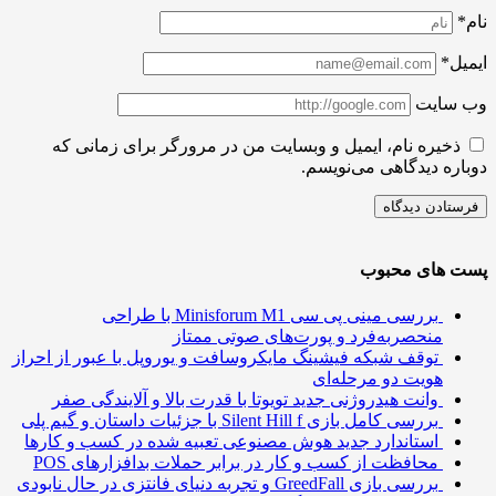
نام*
ایمیل*
وب سایت
ذخیره نام، ایمیل و وبسایت من در مرورگر برای زمانی که
دوباره دیدگاهی می‌نویسم.
پست های محبوب
بررسی مینی پی ‌سی Minisforum M1 با طراحی
منحصربه‌فرد و پورت‌های صوتی ممتاز
توقف شبکه فیشینگ مایکروسافت و یوروپل با عبور از احراز
هویت دو مرحله‌ای
وانت هیدروژنی جدید تویوتا با قدرت بالا و آلایندگی صفر
بررسی کامل بازی Silent Hill f با جزئیات داستان و گیم پلی
استاندارد جدید هوش مصنوعی تعبیه شده در کسب و کارها
محافظت از کسب و کار در برابر حملات بدافزارهای POS
بررسی بازی GreedFall و تجربه دنیای فانتزی در حال نابودی