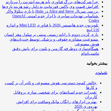
چرا شرکت‌های بزرگ فناوری باید هزینه اینترنت را بپردازند
افزایش قیمت وی باکس فورتنایت به دلیل رشد هزینه بازی‌ها
بررسی سریال Alice and Steve در Hulu با بازی نیکولا واکر
شناسایی تهدیدات سایبری با ابزار جدید امنیتی OpenAI
Codex
تلویزیون جدید هایسنس 2026 با فناوری Mini LED و اندازه
116 اینچ
بازی کردن دووم با رایانه زیستی مبتنی بر سلول مغز انسان
ممنوعیت مشاوره حقوقی و پزشکی توسط چت‌بات‌های
هوش مصنوعی
همگام‌سازی دوطرفه گارمین و پلتون برای پایش دقیق
تناسب‌اندام
بیشتر بخوانید
تکنولوژی
چالش کمبود دسترسی هوش مصنوعی و تاثیر آن بر کسب
و کارها
تغییرات جدید اسپاتیفای برای شخصی سازی پروفایل
کاربران
بهترین ابزارهای رایگان مایکروسافت برای افزایش
بهره‌وری 2026