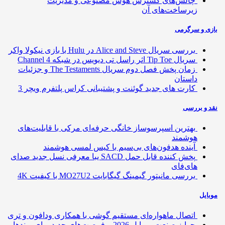
چالش‌های گسترش هوش مصنوعی و مدیریت
زیرساخت‌های آن
بازی و سرگرمی
بررسی سریال Alice and Steve در Hulu با بازی نیکولا واکر
سریال Tip Toe اثر راسل تی دیویس در شبکه Channel 4
زمان پخش فصل دوم سریال The Testaments و جزئیات
داستان
کارت های جدید گوئنت و پشتیبانی کراس پلتفرم ویچر 3
نقد و بررسی
بهترین اسپرسوساز خانگی حرفه‌ای مرکی با قابلیت‌های
هوشمند
آینده هدفون‌های بی‌سیم با کیس لمسی هوشمند
پخش کننده قابل حمل SACD یبا معرفی نسل جدید صدای
های‌فای
بررسی مانیتور گیمینگ گیگابایت MO27U2 با کیفیت 4K
موبایل
اتصال ماهواره‌ای مستقیم گوشی‌ با همکاری ودافون و تری
جوایز صنعت موبایل 2026 و فرصت‌های جدید برای برندها