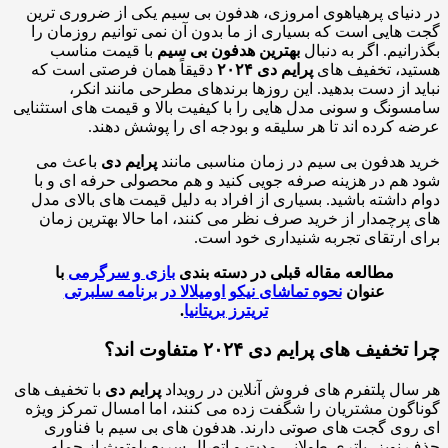
در دنیای پرهیاهوی امروزی، هدفون بی سیم یکی از ضروری ترین
گجت هایی است که بسیاری از ما بدون آن نمی توانیم روزمان را
بگذرانیم. اگر به دنبال
بهترین هدفون بی سیم
با قیمت مناسب
هستید، تخفیف های
پرایم دی ۲۰۲۴
دقیقاً همان فرصتی است که
نباید از دست بدهید. این روزها برندهای مطرحی مانند انکر،
سامسونگ و سونی مدل هایی را با کیفیت بالا و قیمت های استثنایی
عرضه کرده اند تا هر سلیقه و بودجه ای را پوشش دهند.
خرید هدفون بی سیم در زمان مناسبی مانند
پرایم دی
باعث می
شود هم در هزینه صرفه جویی کنید و هم محصولی حرفه ای و با
دوام داشته باشید. بسیاری از افراد به دلیل قیمت های بالای مدل
های پرچمدار از خرید صرف نظر می کنند، اما حالا بهترین زمان
برای ارتقای تجربه شنیداری خود است.
مطالعه مقاله قبلی در دسته بندی
بازی و سرگرمی
با
عنوان
نحوه تماشای نیکو اومیلالا در برنامه سلبرتی
تریترز بریتانیا
.
چرا تخفیف های پرایم دی ۲۰۲۴ متفاوت اند؟
هر سال پلتفرم های فروش آنلاین در رویداد
پرایم دی
با تخفیف های
گوناگون مشتریان را شگفت زده می کنند، اما امسال تمرکز ویژه
ای روی گجت های صوتی دارند. هدفون های بی سیم با فناوری
حذف نویز، باتری طولانی مدت و اتصال سریع بلوتوث از جمله