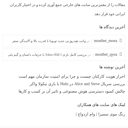
مقالات را از معتبرترین سایت های خارجی جمع آوری کرده و در اختیار کاربران
ایرانی خود قرار دهد.
آخرین دیدگاه ها
mostbet_moea
در
وانت هیدروژنی جدید تویوتا با قدرت بالا و آلایندگی صفر
mostbet_qyea
در
بررسی کامل بازی Silent Hill f با جزئیات داستان و گیم پلی
آخرین نوشته ها
احراز هویت کارکنان چیست و چرا برای امنیت سازمان مهم است
بررسی سریال Alice and Steve در Hulu با بازی نیکولا واکر
چالش کمبود دسترسی هوش مصنوعی و تاثیر آن بر کسب و کارها
لینک های سایت های همکاران
رنگ موی سمیرا
|
وام ازدواج
|