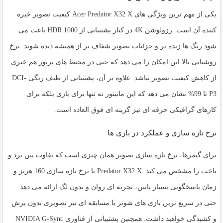
یکی از مهم ترین ویژگی های
Acer Predator X32 X
کیفیت تصویر خیره
کننده آن است. رزولوشن 4K در کنار پشتیبانی از HDR 1000 باعث می
شود رنگ ها زنده تر و جزئیات تصویر شفاف تر از همیشه دیده شوند. نرخ
روشنایی بالا این امکان را می دهد که حتی در محیط های پرنور هم خبری
از کاهش کیفیت تصویر نباشد. علاوه بر آن، پشتیبانی از طیف رنگی DCI-
P3 تا 99% نشان می دهد که این مانیتور نه تنها برای بازی بلکه برای
کارهای گرافیکی حرفه ای نیز گزینه ای فوق العاده است.
نرخ تازه سازی و عملکرد در بازی ها
برای گیمرها، نرخ تازه سازی تصویر همان چیزی است که تفاوت بین برد و
باخت را مشخص می کند. Predator X32 X با نرخ تازه سازی 160 هرتز و
زمان پاسخگویی بسیار پایین، تجربه ای روان و بدون لگ ارائه می دهد.
حتی در سریع ترین بازی های شوتر یا مسابقه ای نیز تصویری بدون پرش
و کشیدگی خواهید داشت. همچنین پشتیبانی از فناوری NVIDIA G-Sync