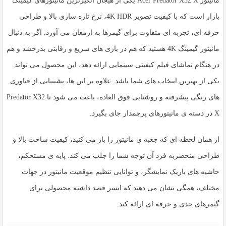
مانیتور
Acer Predator X32 X
یکی از هیجان انگیزترین مانیتورهای گیمینگ
بازار است که با کیفیت تصویر
4K HDR
، نرخ تازه سازی بالا و طراحی
حرفه ای، تجربه ای متفاوت برای گیمرها به ارمغان می آورد. اگر به دنبال
مانیتور گیمینگ 4K
هستید که هم در بازی های سریع و رقابتی بدرخشد و هم
در هنگام تماشای فیلم کیفیتی سینمایی ارائه دهد، این محصول می تواند
یکی از بهترین انتخاب های شما باشد. علاوه بر این ها، پشتیبانی از فناوری
های رنگی پیشرفته و روشنایی فوق العاده، باعث می شود تا Predator X32
X در دسته ی مانیتورهای پرچمدار جای بگیرد.
از همان لحظه ای که جعبه ی مانیتور را باز می کنید، کیفیت ساخت بالا و
طراحی منحصربه فرد آن توجه شما را جلب می کند. پایه ی مستحکم،
حاشیه های باریک نمایشگر، و توانایی تنظیم موقعیت مانیتور در جهات
مختلف، همگی نشان می دهند که ایسر قصد داشته محصولی برای
گیمرهای جدی و حرفه ای ارائه کند.